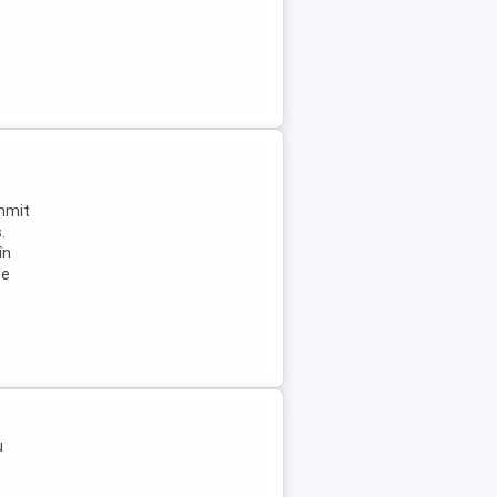
ummit
.
în
Se
u