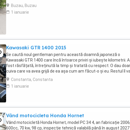
Buzau, Buzau
1 ianuarie
Kawasaki GTR 1400 2015
Se caută noul gentleman pentru această doamnă japoneză o
Kawasaki GTR 1400 care încă întoarce priviri și iubește kilometrii. A
fost răsfățată, întreținută la timp și tratată cu respect. O dau doa
cuiva care va avea grijă de ea așa cum am făcut-o și eu. Restul îl v
convinge ea la prima cheie. Vă ...
Constanta, Constanta
1 ianuarie
Vând motocicleta Honda Hornet
Vând motocicletă Honda Hornet, model PC 34 4, an fabricație 2006
600cc, 70 kw, 98 cp, inspecție tehnică valabilă până în august 2027 