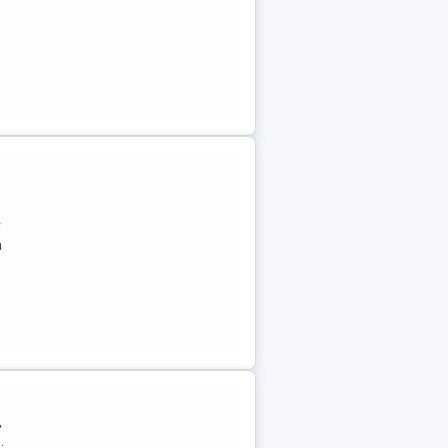
r
a
,
.