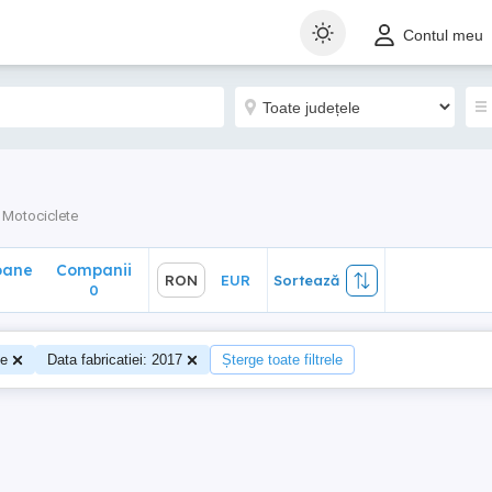
ane
Companii
RON
EUR
Sortează
Contul meu
0
Motociclete
oane
Companii
RON
EUR
Sortează
0
0
te
Data fabricatiei: 2017
Șterge toate filtrele