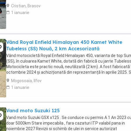
2024. Itp valabil pana in ...
Cristian, Brasov
1 ianuarie
Vând Royal Enfield Himalayan 450 Kamet White
Tubeless (SS) Nouă, 2 km Accesorizată
Vând motocicletă Royal Enfield Himalayan 450, varianta de top S
(SS), în culoarea Kamet White, dotată din fabrică cu jante Tubeless
Motocicleta este practic nouă, neutilizată (2 km). A fost fabricată 
octombrie 2024 și achiziționată din reprezentanță în aprilie 2025. 
află în stare absolut ...
Mogosoaia, Ilfov
1 ianuarie
Vand moto Suzuki 125
Vand moto Suzuki GSX x125 . Se conduce cu permis A 1 An 2023 c
doar 5000km Stare impecabila , fara cazaturi ITP valabil pana in
noiembrie 2027 Revizii si schimb de ulei in service autorizat