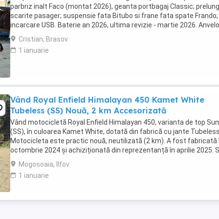
parbriz inalt Faco (montat 2026), geanta portbagaj Classic; prelung
scarite pasager; suspensie fata Bitubo si frane fata spate Frando;
incarcare USB. Baterie an 2026, ultima revizie - martie 2026. Anvel
2024. Itp valabil pana in ...
Cristian, Brasov
1 ianuarie
Vând Royal Enfield Himalayan 450 Kamet White
Tubeless (SS) Nouă, 2 km Accesorizată
Vând motocicletă Royal Enfield Himalayan 450, varianta de top S
(SS), în culoarea Kamet White, dotată din fabrică cu jante Tubeless
Motocicleta este practic nouă, neutilizată (2 km). A fost fabricată 
octombrie 2024 și achiziționată din reprezentanță în aprilie 2025. 
află în stare absolut ...
Mogosoaia, Ilfov
1 ianuarie