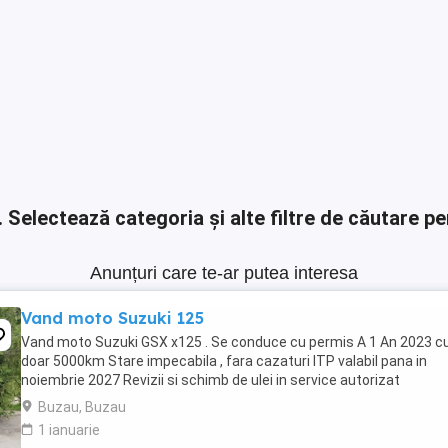
.
Selectează categoria și alte filtre de căutare pe
Anunțuri care te-ar putea interesa
Vand moto Suzuki 125
Vand moto Suzuki GSX x125 . Se conduce cu permis A 1 An 2023 c
doar 5000km Stare impecabila , fara cazaturi ITP valabil pana in
noiembrie 2027 Revizii si schimb de ulei in service autorizat
Buzau, Buzau
1 ianuarie