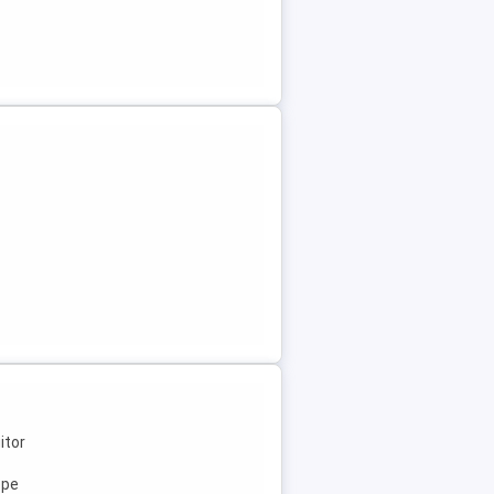
itor
ope