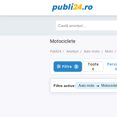
publi
24
.ro
Toate
Perso
Filtre
2
0
0
Motociclete
Publi24
Anunțuri
Auto moto
Moto
Toate
Pers
Filtre
2
0
→
Filtre active:
Auto moto
Motocicle