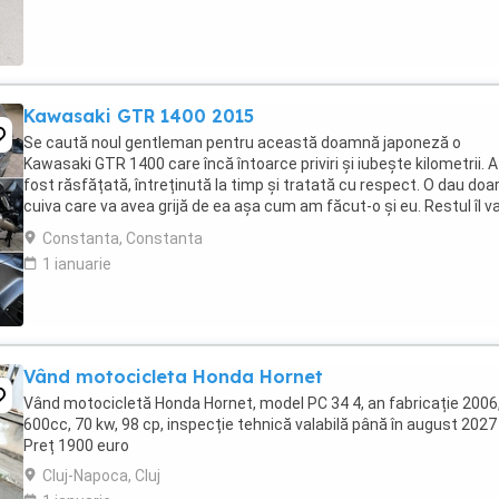
Kawasaki GTR 1400 2015
Se caută noul gentleman pentru această doamnă japoneză o
Kawasaki GTR 1400 care încă întoarce priviri și iubește kilometrii. A
fost răsfățată, întreținută la timp și tratată cu respect. O dau doa
cuiva care va avea grijă de ea așa cum am făcut-o și eu. Restul îl v
convinge ea la prima cheie. Vă ...
Constanta, Constanta
1 ianuarie
Vând motocicleta Honda Hornet
Vând motocicletă Honda Hornet, model PC 34 4, an fabricație 2006
600cc, 70 kw, 98 cp, inspecție tehnică valabilă până în august 2027 
Preț 1900 euro
Cluj-Napoca, Cluj