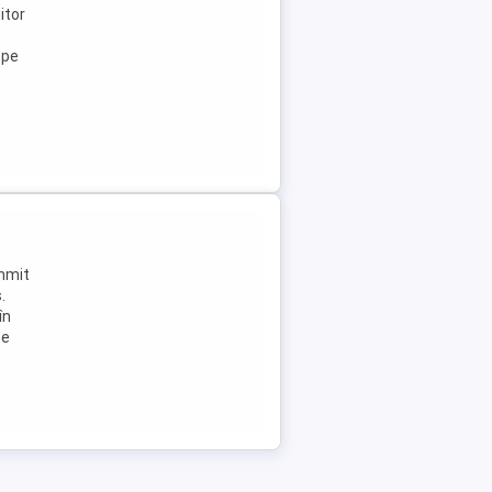
itor
ope
ummit
.
în
Se