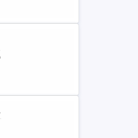
r
a
,
.