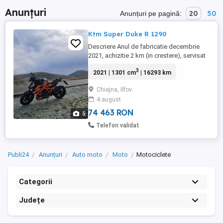
Anunțuri
20
50
Anunțuri pe pagină:
Ktm Super Duke R 1290
Descriere Anul de fabricatie decembrie
2021, achizitie 2 km (in crestere), servisat
doar la Ktm Romania, remapat pentru
3
2021 | 1301 cm
| 16293 km
dozaj benzina optim, cauciucuri noi S23,
inmatriculată în România, stare tehnică si
Chiajna, Ilfov
estetica foarte buna, nu necesita investitii,
4 august
ITP , asigurare valabila.. Dotări și echipare:
...
74 463 RON
5
Telefon validat
Publi24
Anunțuri
Auto moto
Moto
Motociclete
Categorii
Județe