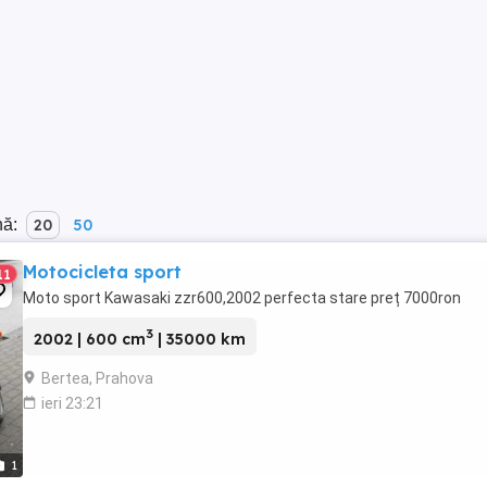
nă:
20
50
Motocicleta sport
11
Moto sport Kawasaki zzr600,2002 perfecta stare preț 7000ron
3
2002 | 600 cm
| 35000 km
Bertea, Prahova
ieri 23:21
1