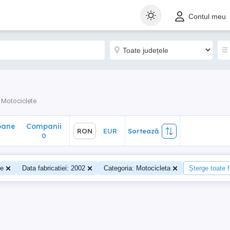
ane
Companii
RON
EUR
Sortează
Contul meu
0
Motociclete
oane
Companii
RON
EUR
Sortează
0
te
Data fabricatiei: 2002
Categoria: Motocicleta
Șterge toate fi