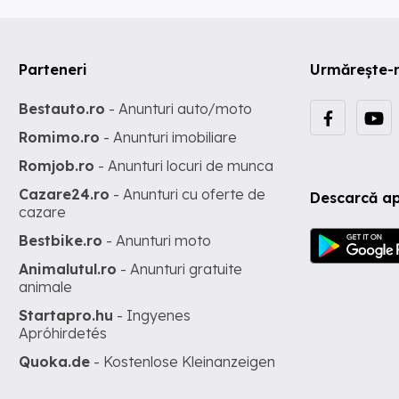
Parteneri
Urmărește-
Bestauto.ro
- Anunturi auto/moto
Romimo.ro
- Anunturi imobiliare
Romjob.ro
- Anunturi locuri de munca
Cazare24.ro
- Anunturi cu oferte de
Descarcă ap
cazare
Bestbike.ro
- Anunturi moto
Animalutul.ro
- Anunturi gratuite
animale
Startapro.hu
- Ingyenes
Apróhirdetés
Quoka.de
- Kostenlose Kleinanzeigen