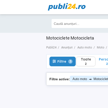
publi
24
.ro
Toate
Perso
Filtre
3
2
2
Motociclete Motocicleta
Publi24
Anunțuri
Auto moto
Moto
Toate
Pers
Filtre
3
2
2
→
Filtre active:
Auto moto
Motocicle