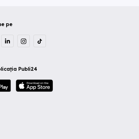
ne pe
licația Publi24