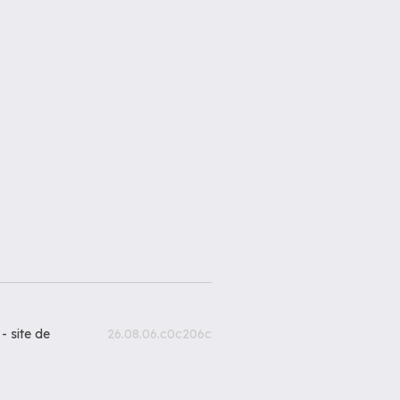
 -
site de
26.08.06.c0c206c