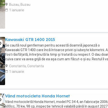
Buzau, Buzau
1 ianuarie
Kawasaki GTR 1400 2015
Se caută noul gentleman pentru această doamnă japoneză o
Kawasaki GTR 1400 care încă întoarce priviri și iubește kilometrii. A
fost răsfățată, întreținută la timp și tratată cu respect. O dau doa
cuiva care va avea grijă de ea așa cum am făcut-o și eu. Restul îl v
convinge ea la prima cheie. Vă ...
Constanta, Constanta
1 ianuarie
Vând motocicleta Honda Hornet
Vând motocicletă Honda Hornet, model PC 34 4, an fabricație 2006
600cc, 70 kw, 98 cp, inspecție tehnică valabilă până în august 2027 