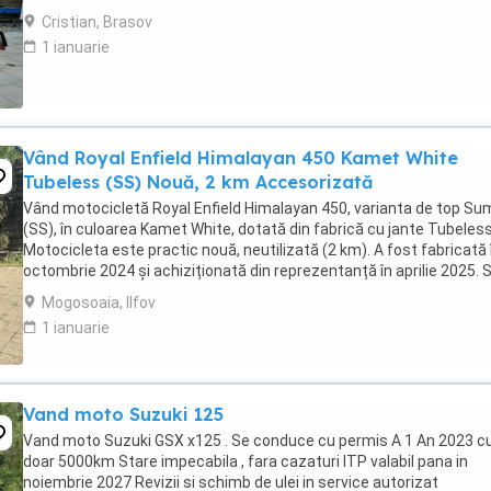
2024. Itp valabil pana in ...
Cristian, Brasov
1 ianuarie
Vând Royal Enfield Himalayan 450 Kamet White
Tubeless (SS) Nouă, 2 km Accesorizată
Vând motocicletă Royal Enfield Himalayan 450, varianta de top S
(SS), în culoarea Kamet White, dotată din fabrică cu jante Tubeless
Motocicleta este practic nouă, neutilizată (2 km). A fost fabricată 
octombrie 2024 și achiziționată din reprezentanță în aprilie 2025. 
află în stare absolut ...
Mogosoaia, Ilfov
1 ianuarie
Vand moto Suzuki 125
Vand moto Suzuki GSX x125 . Se conduce cu permis A 1 An 2023 c
doar 5000km Stare impecabila , fara cazaturi ITP valabil pana in
noiembrie 2027 Revizii si schimb de ulei in service autorizat