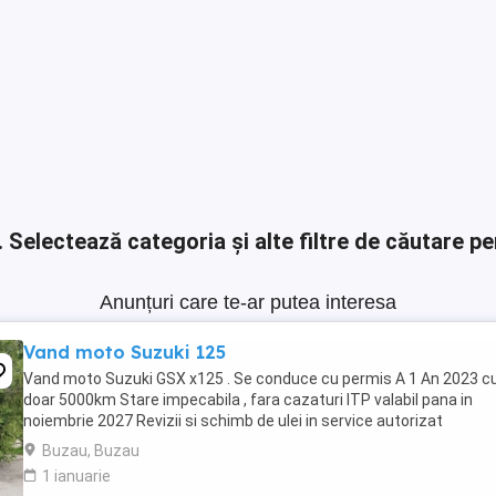
.
Selectează categoria și alte filtre de căutare pe
Anunțuri care te-ar putea interesa
Vand moto Suzuki 125
Vand moto Suzuki GSX x125 . Se conduce cu permis A 1 An 2023 c
doar 5000km Stare impecabila , fara cazaturi ITP valabil pana in
noiembrie 2027 Revizii si schimb de ulei in service autorizat
Buzau, Buzau
1 ianuarie