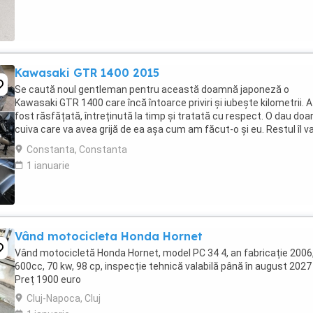
Kawasaki GTR 1400 2015
Se caută noul gentleman pentru această doamnă japoneză o
Kawasaki GTR 1400 care încă întoarce priviri și iubește kilometrii. A
fost răsfățată, întreținută la timp și tratată cu respect. O dau doa
cuiva care va avea grijă de ea așa cum am făcut-o și eu. Restul îl v
convinge ea la prima cheie. Vă ...
Constanta, Constanta
1 ianuarie
Vând motocicleta Honda Hornet
Vând motocicletă Honda Hornet, model PC 34 4, an fabricație 2006
600cc, 70 kw, 98 cp, inspecție tehnică valabilă până în august 2027 
Preț 1900 euro
Cluj-Napoca, Cluj