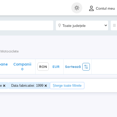
ane
Companii
RON
EUR
Sortează
Contul meu
0
Motociclete
oane
Companii
RON
EUR
Sortează
0
0
te
Data fabricatiei: 1999
Șterge toate filtrele