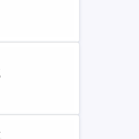
r
a
,
.