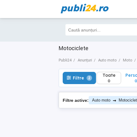
publi
24
.ro
Toate
Perso
Filtre
2
0
0
Motociclete
Publi24
Anunțuri
Auto moto
Moto
Toate
Pers
Filtre
2
0
→
Filtre active:
Auto moto
Motocicle