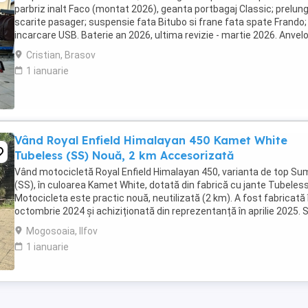
parbriz inalt Faco (montat 2026), geanta portbagaj Classic; prelung
scarite pasager; suspensie fata Bitubo si frane fata spate Frando;
incarcare USB. Baterie an 2026, ultima revizie - martie 2026. Anvel
2024. Itp valabil pana in ...
Cristian, Brasov
1 ianuarie
Vând Royal Enfield Himalayan 450 Kamet White
Tubeless (SS) Nouă, 2 km Accesorizată
Vând motocicletă Royal Enfield Himalayan 450, varianta de top S
(SS), în culoarea Kamet White, dotată din fabrică cu jante Tubeless
Motocicleta este practic nouă, neutilizată (2 km). A fost fabricată 
octombrie 2024 și achiziționată din reprezentanță în aprilie 2025. 
află în stare absolut ...
Mogosoaia, Ilfov
1 ianuarie