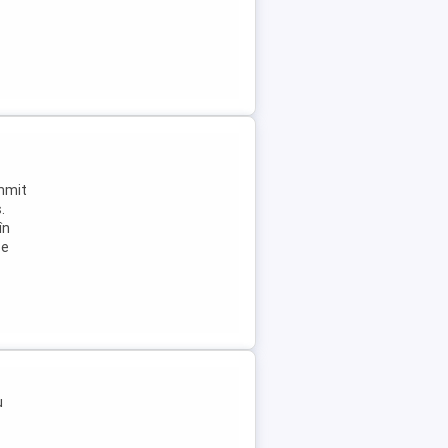
ummit
.
în
Se
u