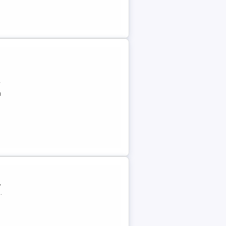
r
a
,
.