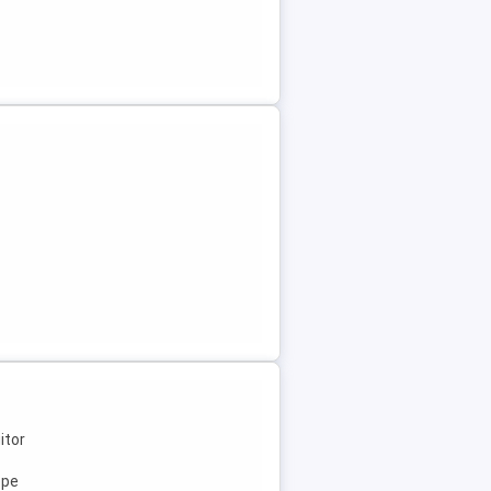
itor
ope