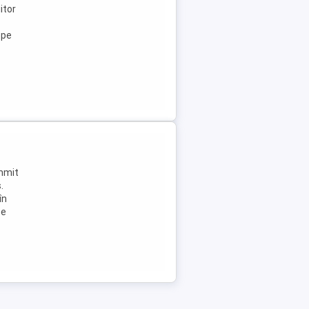
itor
ope
ummit
.
în
Se