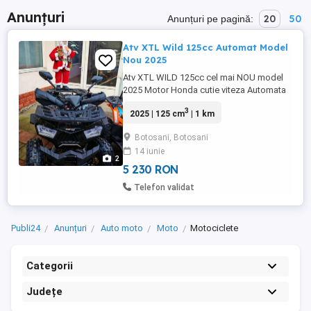
Anunțuri
20
50
Anunțuri pe pagină:
Atv XTL Wild 125cc Automat Model
Nou 2025
Atv XTL WILD 125cc cel mai NOU model
2025 Motor Honda cutie viteza Automata
la Maneta Frani Hidraulice Integral Disc
3
2025 | 125 cm
| 1 km
Bord electronic multifunctional Faruri LED
SMD Vizitati Site WWW. ATVIO.ro sau
Botosani, Botosani
14 iunie
2
5 230 RON
Telefon validat
Publi24
Anunțuri
Auto moto
Moto
Motociclete
Categorii
Județe