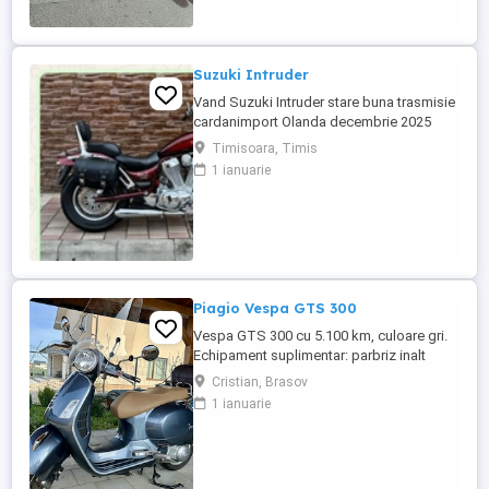
Suzuki Intruder
Vand Suzuki Intruder stare buna trasmisie
cardanimport Olanda decembrie 2025
inmatriculat RO IN FEBRUARIE Nu raspund
Timisoara, Timis
la mesaje.Schimb cu ATV plus sau minus
1 ianuarie
diferenta
Piagio Vespa GTS 300
Vespa GTS 300 cu 5.100 km, culoare gri.
Echipament suplimentar: parbriz inalt
Faco (montat 2026), geanta portbagaj
Cristian, Brasov
Classic; prelungitor scarite pasager;
1 ianuarie
suspensie fata Bitubo si frane fata spate
Frando; incarcare USB. Baterie an 2026,
ultima revizie - martie 2026. Anvelope
2024. Itp valabil pana in ...