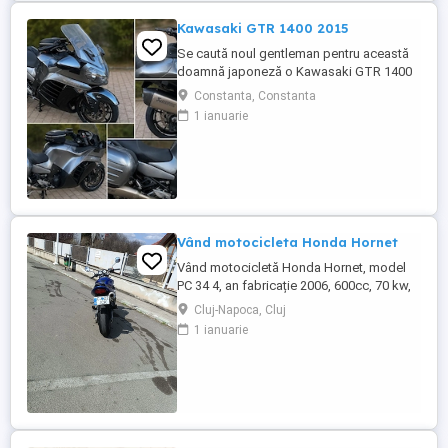
Kawasaki GTR 1400 2015
Se caută noul gentleman pentru această
doamnă japoneză o Kawasaki GTR 1400
care încă întoarce priviri și iubește
Constanta, Constanta
kilometrii. A fost răsfățată, întreținută la
1 ianuarie
timp și tratată cu respect. O dau doar
cuiva care va avea grijă de ea așa cum am
făcut-o și eu. Restul îl va convinge ea la
prima cheie. Vă ...
Vând motocicleta Honda Hornet
Vând motocicletă Honda Hornet, model
PC 34 4, an fabricație 2006, 600cc, 70 kw,
98 cp, inspecție tehnică valabilă până în
Cluj-Napoca, Cluj
august 2027 . Preț 1900 euro
1 ianuarie