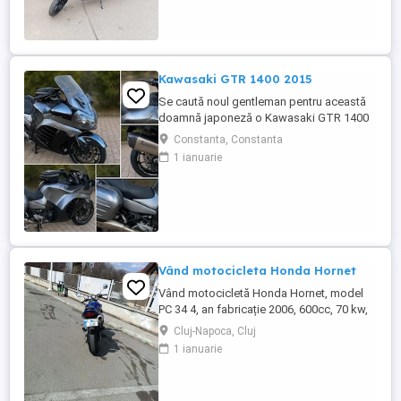
Kawasaki GTR 1400 2015
Se caută noul gentleman pentru această
doamnă japoneză o Kawasaki GTR 1400
care încă întoarce priviri și iubește
Constanta, Constanta
kilometrii. A fost răsfățată, întreținută la
1 ianuarie
timp și tratată cu respect. O dau doar
cuiva care va avea grijă de ea așa cum am
făcut-o și eu. Restul îl va convinge ea la
prima cheie. Vă ...
Vând motocicleta Honda Hornet
Vând motocicletă Honda Hornet, model
PC 34 4, an fabricație 2006, 600cc, 70 kw,
98 cp, inspecție tehnică valabilă până în
Cluj-Napoca, Cluj
august 2027 . Preț 1900 euro
1 ianuarie