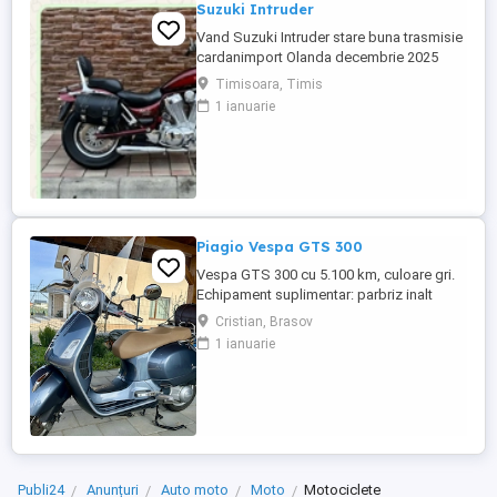
Suzuki Intruder
Vand Suzuki Intruder stare buna trasmisie
cardanimport Olanda decembrie 2025
inmatriculat RO IN FEBRUARIE Nu raspund
Timisoara, Timis
la mesaje.Schimb cu ATV plus sau minus
1 ianuarie
diferenta
Piagio Vespa GTS 300
Vespa GTS 300 cu 5.100 km, culoare gri.
Echipament suplimentar: parbriz inalt
Faco (montat 2026), geanta portbagaj
Cristian, Brasov
Classic; prelungitor scarite pasager;
1 ianuarie
suspensie fata Bitubo si frane fata spate
Frando; incarcare USB. Baterie an 2026,
ultima revizie - martie 2026. Anvelope
2024. Itp valabil pana in ...
Publi24
Anunțuri
Auto moto
Moto
Motociclete