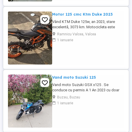
Motor 125 cmc Ktm Duke 2023
Vând KTM Duke 125w, an 2023, stare
excelentă, 3073 km. Motocicleta este
ideală pentru începători sau pentru oraș.
Ramnicu Valcea, Valcea
Fără daune, lovituri!
1 ianuarie
Vand moto Suzuki 125
Vand moto Suzuki GSX x125 . Se
conduce cu permis A 1 An 2023 cu doar
5000km Stare impecabila , fara cazaturi
Buzau, Buzau
ITP valabil pana in noiembrie 2027 Revizii
1 ianuarie
si schimb de ulei in service autorizat