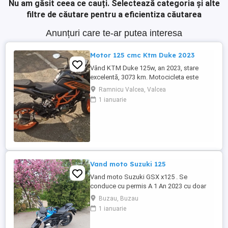
Nu am găsit ceea ce cauți.
Selectează categoria și alte
filtre de căutare pentru a eficientiza căutarea
Anunțuri care te-ar putea interesa
Motor 125 cmc Ktm Duke 2023
Vând KTM Duke 125w, an 2023, stare
excelentă, 3073 km. Motocicleta este
ideală pentru începători sau pentru oraș.
Ramnicu Valcea, Valcea
Fără daune, lovituri!
1 ianuarie
Vand moto Suzuki 125
Vand moto Suzuki GSX x125 . Se
conduce cu permis A 1 An 2023 cu doar
5000km Stare impecabila , fara cazaturi
Buzau, Buzau
ITP valabil pana in noiembrie 2027 Revizii
1 ianuarie
si schimb de ulei in service autorizat