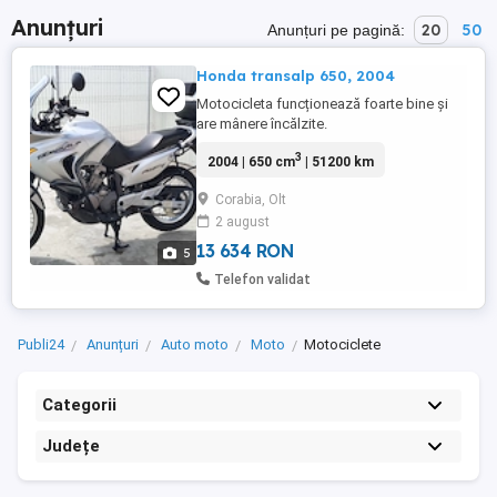
Anunțuri
20
50
Anunțuri pe pagină:
Honda transalp 650, 2004
Motocicleta funcționează foarte bine și
are mânere încălzite.
3
2004 | 650 cm
| 51200 km
Corabia, Olt
2 august
13 634 RON
5
Telefon validat
Publi24
Anunțuri
Auto moto
Moto
Motociclete
Categorii
Județe