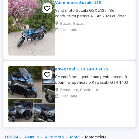
Vand moto Suzuki 125
Vand moto Suzuki GSX x125 . Se
conduce cu permis A 1 An 2023 cu doar
5000km Stare impecabila , fara cazaturi
Buzau, Buzau
ITP valabil pana in noiembrie 2027 Revizii
1 ianuarie
si schimb de ulei in service autorizat
Kawasaki GTR 1400 2015
Se caută noul gentleman pentru această
doamnă japoneză o Kawasaki GTR 1400
care încă întoarce priviri și iubește
Constanta, Constanta
kilometrii. A fost răsfățată, întreținută la
1 ianuarie
timp și tratată cu respect. O dau doar
cuiva care va avea grijă de ea așa cum am
făcut-o și eu. Restul îl va convinge ea la
prima cheie. Vă ...
Publi24
Anunțuri
Auto moto
Moto
Motociclete