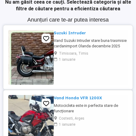
Nu am găsit ceea ce cauți.
Selectează categoria și alte
filtre de căutare pentru a eficientiza căutarea
Anunțuri care te-ar putea interesa
Suzuki Intruder
Vand Suzuki Intruder stare buna trasmisie
cardanimport Olanda decembrie 2025
inmatriculat RO IN FEBRUARIE Nu raspund
Timisoara, Timis
la mesaje.Schimb cu ATV plus sau minus
1 ianuarie
diferenta
Vand Honda VFR 1200X
Motocicleta este in perfecta stare de
funcționare
Costesti, Arges
1 ianuarie