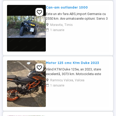
Can-am outlander 1000
Este un atv fara ABS,import Germania cu
2550 km. Are urmatoarele optiuni: Servo 3
nivele Suspensie FOX cu rebound Bullbar
Moravita, Timis
fata Bullbar spate Handguardurile Can am
1 ianuarie
Jante beadlock
Motor 125 cmc Ktm Duke 2023
Vând KTM Duke 125w, an 2023, stare
excelentă, 3073 km. Motocicleta este
ideală pentru începători sau pentru oraș.
Ramnicu Valcea, Valcea
Fără daune, lovituri!
1 ianuarie