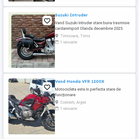
Suzuki Intruder
Vand Suzuki Intruder stare buna trasmisie
cardanimport Olanda decembrie 2025
inmatriculat RO IN FEBRUARIE Nu raspund
Timisoara, Timis
la mesaje.Schimb cu ATV plus sau minus
1 ianuarie
diferenta
Vand Honda VFR 1200X
Motocicleta este in perfecta stare de
funcționare
Costesti, Arges
1 ianuarie