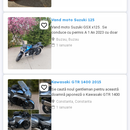
Vand moto Suzuki 125
Vand moto Suzuki GSX x125 . Se
conduce cu permis A 1 An 2023 cu doar
5000km Stare impecabila , fara cazaturi
Buzau, Buzau
ITP valabil pana in noiembrie 2027 Revizii
1 ianuarie
si schimb de ulei in service autorizat
Kawasaki GTR 1400 2015
Se caută noul gentleman pentru această
doamnă japoneză o Kawasaki GTR 1400
care încă întoarce priviri și iubește
Constanta, Constanta
kilometrii. A fost răsfățată, întreținută la
1 ianuarie
timp și tratată cu respect. O dau doar
cuiva care va avea grijă de ea așa cum am
făcut-o și eu. Restul îl va convinge ea la
prima cheie. Vă ...