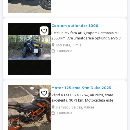
Can-am outlander 1000
Este un atv fara ABS,import Germania cu
2550 km. Are urmatoarele optiuni: Servo 3
nivele Suspensie FOX cu rebound Bullbar
Moravita, Timis
fata Bullbar spate Handguardurile Can am
1 ianuarie
Jante beadlock
Motor 125 cmc Ktm Duke 2023
Vând KTM Duke 125w, an 2023, stare
excelentă, 3073 km. Motocicleta este
ideală pentru începători sau pentru oraș.
Ramnicu Valcea, Valcea
Fără daune, lovituri!
1 ianuarie