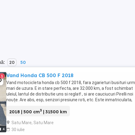
nă:
20
50
Vand Honda CB 500 F 2018
1
Vand motocicleta honda cb 500 f 2018, fara zgarieturi busituri ur
mari de uzura. E in stare perfecta, are 32.000 km, a fost schimbat
uleiul, lantul de distributie uns si reglat! , si are cauciucuri Pirelli noi
nouțe. Are abs, esp, senzori presiune roti, etc. Este inmatriculata,
asigurare valabila, ...
3
2018 | 500 cm
| 31500 km
Satu Mare, Satu Mare
4
30 iulie