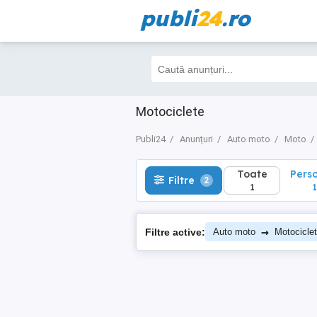
publi
24
.ro
Toate
Perso
Filtre
2
1
1
Motociclete
Publi24
Anunțuri
Auto moto
Moto
Toate
Pers
Filtre
2
1
1
→
Filtre active:
Auto moto
Motocicle