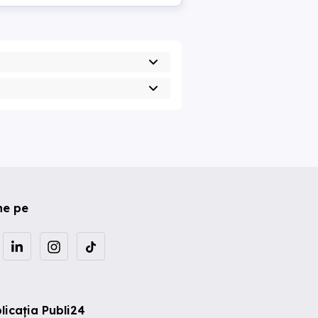
ne pe
licația Publi24