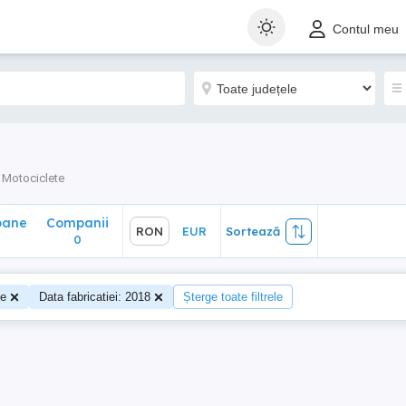
ane
Companii
RON
EUR
Sortează
Contul meu
0
Motociclete
oane
Companii
RON
EUR
Sortează
0
te
Data fabricatiei: 2018
Șterge toate filtrele