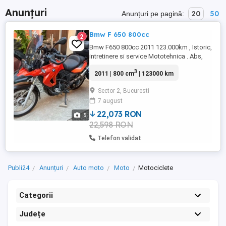
Anunțuri
20
50
Anunțuri pe pagină:
Bmw F 650 800cc
2
Bmw F650 800cc 2011 123.000km , Istoric,
intretinere si service Mototehnica . Abs,
Anvelope noi , topcase si sidecase noi
3
2011 | 800 cm
| 123000 km
Givi , far LED nou, parbriz mare , are 2 sei ,
una confort gel , cealalta originala noua ,
Sector 2, Bucuresti
protectii motor , proiectoare , voltmetru
7 august
incorporat , etc.Pretul este NEGOCIABIL !!!
fata ...
22,073 RON
5
22,598 RON
Telefon validat
Publi24
Anunțuri
Auto moto
Moto
Motociclete
Categorii
Județe