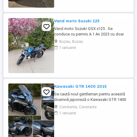
Vand moto Suzuki 125
Vand moto Suzuki GSX x125 . Se
conduce cu permis A 1 An 2023 cu doar
5000km Stare impecabila , fara cazaturi
Buzau, Buzau
ITP valabil pana in noiembrie 2027 Revizii
1 ianuarie
si schimb de ulei in service autorizat
Kawasaki GTR 1400 2015
Se caută noul gentleman pentru această
doamnă japoneză o Kawasaki GTR 1400
care încă întoarce priviri și iubește
Constanta, Constanta
kilometrii. A fost răsfățată, întreținută la
1 ianuarie
timp și tratată cu respect. O dau doar
cuiva care va avea grijă de ea așa cum am
făcut-o și eu. Restul îl va convinge ea la
prima cheie. Vă ...