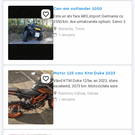
Can-am outlander 1000
Este un atv fara ABS,import Germania cu
2550 km. Are urmatoarele optiuni: Servo 3
nivele Suspensie FOX cu rebound Bullbar
Moravita, Timis
fata Bullbar spate Handguardurile Can am
1 ianuarie
Jante beadlock
Motor 125 cmc Ktm Duke 2023
Vând KTM Duke 125w, an 2023, stare
excelentă, 3073 km. Motocicleta este
ideală pentru începători sau pentru oraș.
Ramnicu Valcea, Valcea
Fără daune, lovituri!
1 ianuarie