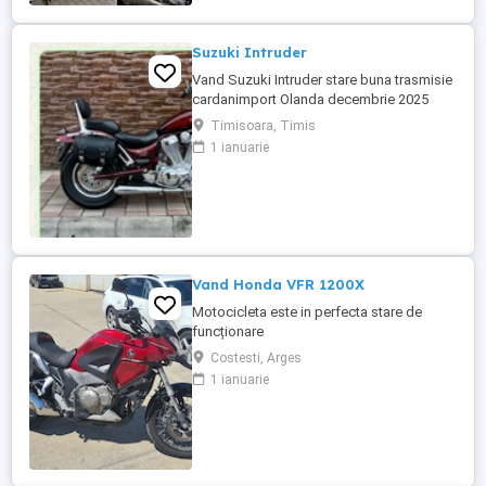
Suzuki Intruder
Vand Suzuki Intruder stare buna trasmisie
cardanimport Olanda decembrie 2025
inmatriculat RO IN FEBRUARIE Nu raspund
Timisoara, Timis
la mesaje.Schimb cu ATV plus sau minus
1 ianuarie
diferenta
Vand Honda VFR 1200X
Motocicleta este in perfecta stare de
funcționare
Costesti, Arges
1 ianuarie