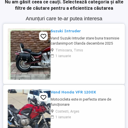
Nu am găsit ceea ce cauți.
Selectează categoria și alte
filtre de căutare pentru a eficientiza căutarea
Anunțuri care te-ar putea interesa
Suzuki Intruder
Vand Suzuki Intruder stare buna trasmisie
cardanimport Olanda decembrie 2025
inmatriculat RO IN FEBRUARIE Nu raspund
Timisoara, Timis
la mesaje.Schimb cu ATV plus sau minus
1 ianuarie
diferenta
Vand Honda VFR 1200X
Motocicleta este in perfecta stare de
funcționare
Costesti, Arges
1 ianuarie