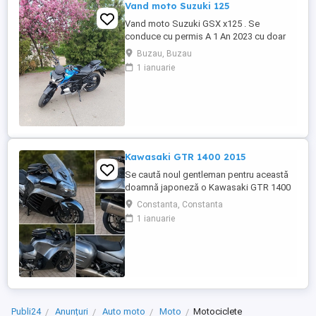
Vand moto Suzuki 125
Vand moto Suzuki GSX x125 . Se
conduce cu permis A 1 An 2023 cu doar
5000km Stare impecabila , fara cazaturi
Buzau, Buzau
ITP valabil pana in noiembrie 2027 Revizii
1 ianuarie
si schimb de ulei in service autorizat
Kawasaki GTR 1400 2015
Se caută noul gentleman pentru această
doamnă japoneză o Kawasaki GTR 1400
care încă întoarce priviri și iubește
Constanta, Constanta
kilometrii. A fost răsfățată, întreținută la
1 ianuarie
timp și tratată cu respect. O dau doar
cuiva care va avea grijă de ea așa cum am
făcut-o și eu. Restul îl va convinge ea la
prima cheie. Vă ...
Publi24
Anunțuri
Auto moto
Moto
Motociclete