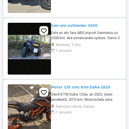
Can-am outlander 1000
Este un atv fara ABS,import Germania cu
2550 km. Are urmatoarele optiuni: Servo 3
nivele Suspensie FOX cu rebound Bullbar
Moravita, Timis
fata Bullbar spate Handguardurile Can am
1 ianuarie
Jante beadlock
Motor 125 cmc Ktm Duke 2023
Vând KTM Duke 125w, an 2023, stare
excelentă, 3073 km. Motocicleta este
ideală pentru începători sau pentru oraș.
Ramnicu Valcea, Valcea
Fără daune, lovituri!
1 ianuarie