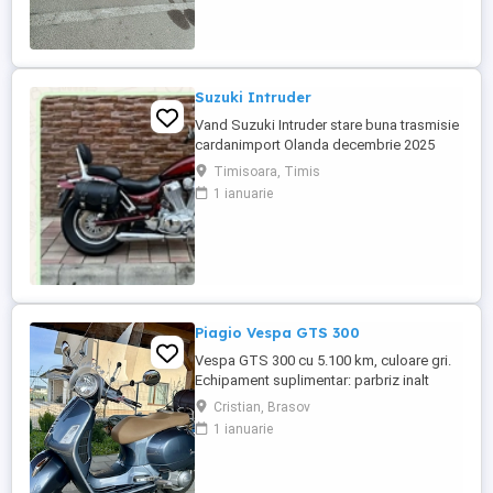
Suzuki Intruder
Vand Suzuki Intruder stare buna trasmisie
cardanimport Olanda decembrie 2025
inmatriculat RO IN FEBRUARIE Nu raspund
Timisoara, Timis
la mesaje.Schimb cu ATV plus sau minus
1 ianuarie
diferenta
Piagio Vespa GTS 300
Vespa GTS 300 cu 5.100 km, culoare gri.
Echipament suplimentar: parbriz inalt
Faco (montat 2026), geanta portbagaj
Cristian, Brasov
Classic; prelungitor scarite pasager;
1 ianuarie
suspensie fata Bitubo si frane fata spate
Frando; incarcare USB. Baterie an 2026,
ultima revizie - martie 2026. Anvelope