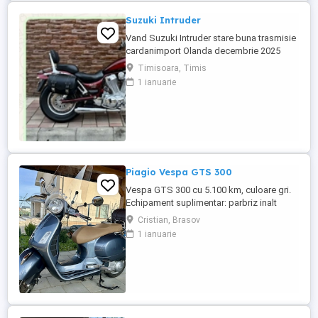
Suzuki Intruder
Vand Suzuki Intruder stare buna trasmisie
cardanimport Olanda decembrie 2025
inmatriculat RO IN FEBRUARIE Nu raspund
Timisoara, Timis
la mesaje.Schimb cu ATV plus sau minus
1 ianuarie
diferenta
Piagio Vespa GTS 300
Vespa GTS 300 cu 5.100 km, culoare gri.
Echipament suplimentar: parbriz inalt
Faco (montat 2026), geanta portbagaj
Cristian, Brasov
Classic; prelungitor scarite pasager;
1 ianuarie
suspensie fata Bitubo si frane fata spate
Frando; incarcare USB. Baterie an 2026,
ultima revizie - martie 2026. Anvelope
2024. Itp valabil pana in ...