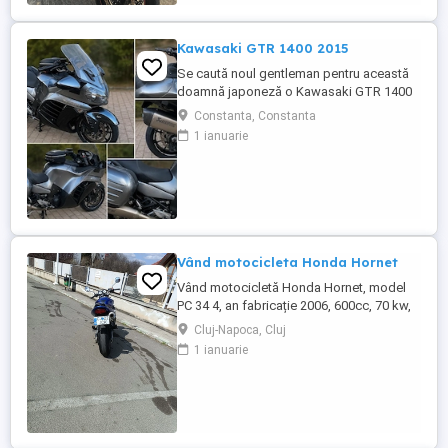
care au rulat mai puțin de 100 km. RAR
efectuat recent, ...
Kawasaki GTR 1400 2015
Se caută noul gentleman pentru această
doamnă japoneză o Kawasaki GTR 1400
care încă întoarce priviri și iubește
Constanta, Constanta
kilometrii. A fost răsfățată, întreținută la
1 ianuarie
timp și tratată cu respect. O dau doar
cuiva care va avea grijă de ea așa cum am
făcut-o și eu. Restul îl va convinge ea la
prima cheie. Vă ...
Vând motocicleta Honda Hornet
Vând motocicletă Honda Hornet, model
PC 34 4, an fabricație 2006, 600cc, 70 kw,
98 cp, inspecție tehnică valabilă până în
Cluj-Napoca, Cluj
august 2027 . Preț 1900 euro
1 ianuarie