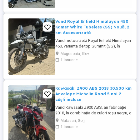
2024. Itp valabil pana in ...
Vând Royal Enfield Himalayan 450
Kamet White Tubeless (SS) Nouă, 2
km Accesorizată
Vând motocicletă Royal Enfield Himalayan
450, varianta de top Summit (SS), în
culoarea Kamet White, dotată din fabrică
Mogosoaia, Ilfov
cu jante Tubeless. Motocicleta este
1 ianuarie
practic nouă, neutilizată (2 km). A fost
fabricată în octombrie 2024 și
achiziționată din reprezentanță în aprilie
2025. Se află în stare absolut ...
Kawasaki Z900 ABS 2018 30.500 km
Anvelope Michelin Road 5 noi 2
căști incluse
Vând Kawasaki Z900 ABS, an fabricație
2018, în combinația de culori roșu negru, o
configurație foarte frumoasă și mai rar
Matasari, Gorj
întâlnită. Motocicleta are aproximativ
1 ianuarie
30.500 km și se prezintă foarte bine. Este
echipată cu anvelope Michelin Road 5 noi,