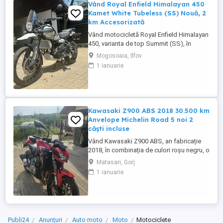
Vând Royal Enfield Himalayan 450
Kamet White Tubeless (SS) Nouă, 2
km Accesorizată
Vând motocicletă Royal Enfield Himalayan
450, varianta de top Summit (SS), în
culoarea Kamet White, dotată din fabrică
Mogosoaia, Ilfov
cu jante Tubeless. Motocicleta este
1 ianuarie
practic nouă, neutilizată (2 km). A fost
fabricată în octombrie 2024 și
achiziționată din reprezentanță în aprilie
2025. Se află în stare absolut ...
Kawasaki Z900 ABS 2018 30.500 km
Anvelope Michelin Road 5 noi 2
căști incluse
Vând Kawasaki Z900 ABS, an fabricație
2018, în combinația de culori roșu negru, o
configurație foarte frumoasă și mai rar
Matasari, Gorj
întâlnită. Motocicleta are aproximativ
1 ianuarie
30.500 km și se prezintă foarte bine. Este
echipată cu anvelope Michelin Road 5 noi,
care au rulat mai puțin de 100 km. RAR
efectuat recent, ...
Publi24
Anunțuri
Auto moto
Moto
Motociclete