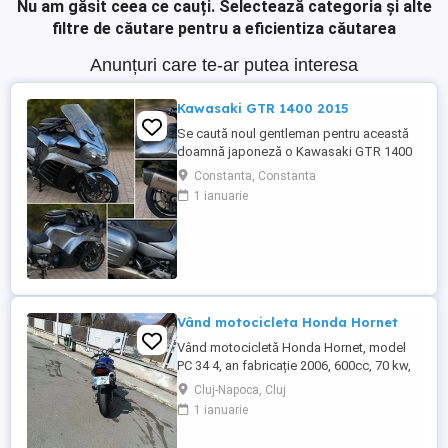
Nu am găsit ceea ce cauți.
Selectează categoria și alte
filtre de căutare pentru a eficientiza căutarea
Anunțuri care te-ar putea interesa
Kawasaki GTR 1400 2015
Se caută noul gentleman pentru această
doamnă japoneză o Kawasaki GTR 1400
care încă întoarce priviri și iubește
Constanta, Constanta
kilometrii. A fost răsfățată, întreținută la
1 ianuarie
timp și tratată cu respect. O dau doar
cuiva care va avea grijă de ea așa cum am
făcut-o și eu. Restul îl va convinge ea la
prima cheie. Vă ...
Vând motocicleta Honda Hornet
Vând motocicletă Honda Hornet, model
PC 34 4, an fabricație 2006, 600cc, 70 kw,
98 cp, inspecție tehnică valabilă până în
Cluj-Napoca, Cluj
august 2027 . Preț 1900 euro
1 ianuarie