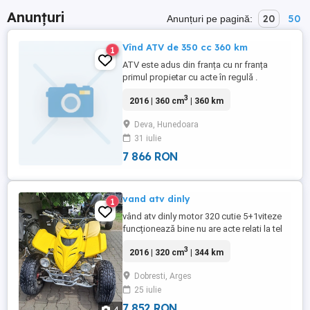
Anunțuri
20
50
Anunțuri pe pagină:
Vînd ATV de 350 cc 360 km
1
ATV este adus din franța cu nr franța
primul propietar cu acte în regulă .
3
2016 | 360 cm
| 360 km
Deva, Hunedoara
31 iulie
7 866 RON
vand atv dinly
1
vând atv dinly motor 320 cutie 5+1viteze
funcționează bine nu are acte relati la tel
3
2016 | 320 cm
| 344 km
Dobresti, Arges
25 iulie
7 852 RON
4