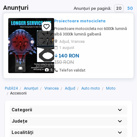
Anunțuri
20
50
Anunțuri pe pagină:
Proiectoare motocicleta
Proiectoare motocicleta noi 6000k lumină
albă 3000k lumină galbenă
Adjud, Vrancea
1 august
140 RON
150 RON
5
Telefon validat
Publi24
Anunțuri
Vrancea
Adjud
Auto moto
Moto
Accesorii
Categorii
Județe
Localități