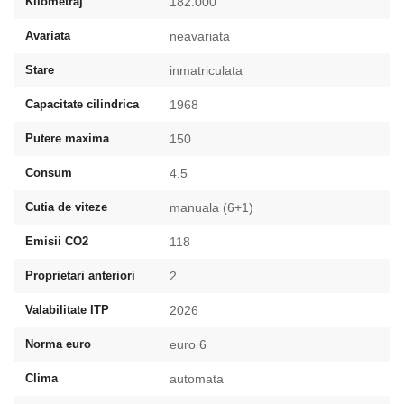
Kilometraj
182.000
Avariata
neavariata
Stare
inmatriculata
Capacitate cilindrica
1968
Putere maxima
150
Consum
4.5
Cutia de viteze
manuala (6+1)
Emisii CO2
118
Proprietari anteriori
2
Valabilitate ITP
2026
Norma euro
euro 6
Clima
automata