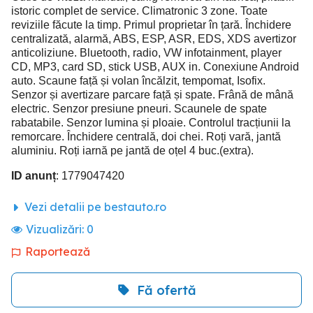
istoric complet de service. Climatronic 3 zone. Toate
reviziile făcute la timp. Primul proprietar în țară. Închidere
centralizată, alarmă, ABS, ESP, ASR, EDS, XDS avertizor
anticoliziune. Bluetooth, radio, VW infotainment, player
CD, MP3, card SD, stick USB, AUX in. Conexiune Android
auto. Scaune față și volan încălzit, tempomat, Isofix.
Senzor și avertizare parcare față și spate. Frână de mână
electric. Senzor presiune pneuri. Scaunele de spate
rabatabile. Senzor lumina și ploaie. Controlul tracțiunii la
remorcare. Închidere centrală, doi chei. Roți vară, jantă
aluminiu. Roți iarnă pe jantă de oțel 4 buc.(extra).
ID anunț
: 1779047420
Vezi detalii pe bestauto.ro
Vizualizări:
0
Raportează
Fă ofertă