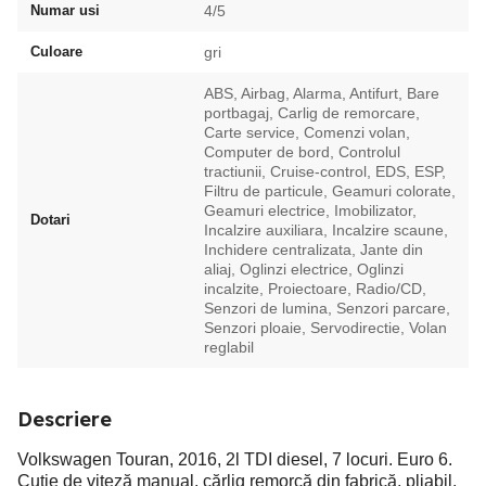
Numar usi
4/5
Culoare
gri
ABS, Airbag, Alarma, Antifurt, Bare
portbagaj, Carlig de remorcare,
Carte service, Comenzi volan,
Computer de bord, Controlul
tractiunii, Cruise-control, EDS, ESP,
Filtru de particule, Geamuri colorate,
Geamuri electrice, Imobilizator,
Dotari
Incalzire auxiliara, Incalzire scaune,
Inchidere centralizata, Jante din
aliaj, Oglinzi electrice, Oglinzi
incalzite, Proiectoare, Radio/CD,
Senzori de lumina, Senzori parcare,
Senzori ploaie, Servodirectie, Volan
reglabil
Descriere
Volkswagen Touran, 2016, 2l TDI diesel, 7 locuri. Euro 6.
Cutie de viteză manual, cărlig remorcă din fabrică, pliabil.