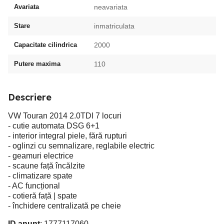
Avariata
neavariata
Stare
inmatriculata
Capacitate cilindrica
2000
Putere maxima
110
Descriere
VW Touran 2014 2.0TDI 7 locuri
- cutie automata DSG 6+1
- interior integral piele, fără rupturi
- oglinzi cu semnalizare, reglabile electric
- geamuri electrice
- scaune față încălzite
- climatizare spate
- AC funcțional
- cotieră față | spate
- închidere centralizată pe cheie
ID anunț
: 1777117060