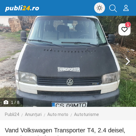
publi
24
.ro
1
1
/ 8
Publi24
Anunțuri
Auto moto
Autoturisme
Vand Volkswagen Transporter T4, 2.4 deisel,