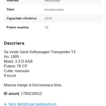
Avariata
neavariata
Stare
inmatriculata
Capacitate cilindrica
2370
Putere maxima
78
Descriere
Se vinde Vand Volkswagen Transporter T4
An: 1995
Motor: 2.4 D AAB
Putere: 78 CP
Cutie: manuala
9 locuri
Masina merge si funcioneaza bine.
ID anunț
: 1780234012
Vezi detalii pe bestauto.ro