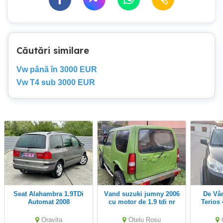
Căutări similare
Vw până în 3000 EUR
Vw T4 sub 3000 EUR
Seat Alahambra 1.9TDi
Vand suzuki jumny 2006
De Vânzare Daihatsu
Automat 2008
cu motor de 1.9 tdi nr
Terios
negru fiscal pe loc
Oravita
Otelu Rosu