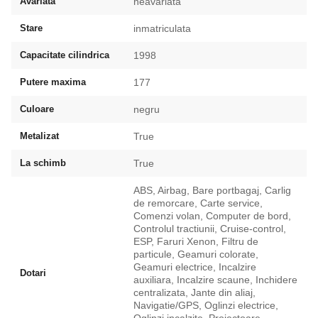
Avariata
neavariata
Stare
inmatriculata
Capacitate cilindrica
1998
Putere maxima
177
Culoare
negru
Metalizat
True
La schimb
True
ABS, Airbag, Bare portbagaj, Carlig
de remorcare, Carte service,
Comenzi volan, Computer de bord,
Controlul tractiunii, Cruise-control,
ESP, Faruri Xenon, Filtru de
particule, Geamuri colorate,
Geamuri electrice, Incalzire
Dotari
auxiliara, Incalzire scaune, Inchidere
centralizata, Jante din aliaj,
Navigatie/GPS, Oglinzi electrice,