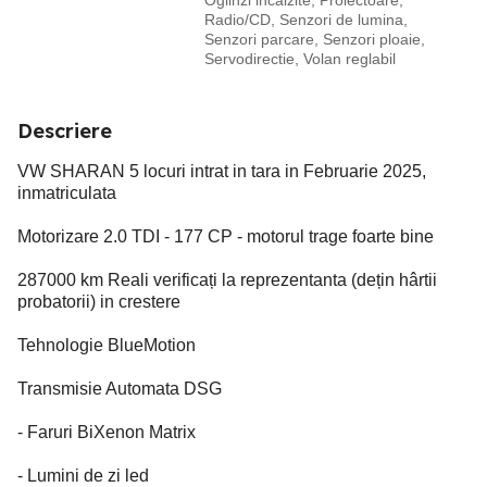
Oglinzi incalzite, Proiectoare,
Radio/CD, Senzori de lumina,
Senzori parcare, Senzori ploaie,
Servodirectie, Volan reglabil
Descriere
VW SHARAN 5 locuri intrat in tara in Februarie 2025,
inmatriculata
Motorizare 2.0 TDI - 177 CP - motorul trage foarte bine
287000 km Reali verificați la reprezentanta (dețin hârtii
probatorii) in crestere
Tehnologie BlueMotion
Transmisie Automata DSG
- Faruri BiXenon Matrix
- Lumini de zi led