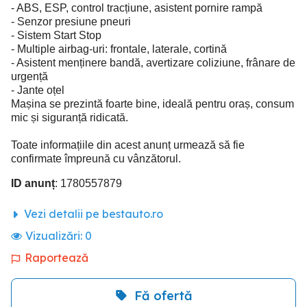
- ABS, ESP, control tracțiune, asistent pornire rampă
- Senzor presiune pneuri
- Sistem Start Stop
- Multiple airbag-uri: frontale, laterale, cortină
- Asistent menținere bandă, avertizare coliziune, frânare de
urgență
- Jante oțel
Mașina se prezintă foarte bine, ideală pentru oraș, consum
mic și siguranță ridicată.
Toate informațiile din acest anunț urmează să fie
confirmate împreună cu vânzătorul.
ID anunț
: 1780557879
Vezi detalii pe bestauto.ro
Vizualizări:
0
Raportează
Fă ofertă