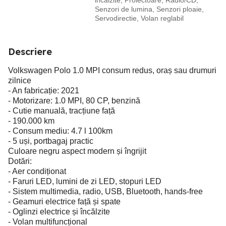
incalzite, Proiectoare, Radio/CD,
Senzori de lumina, Senzori ploaie,
Servodirectie, Volan reglabil
Descriere
Volkswagen Polo 1.0 MPI consum redus, oraș sau drumuri
zilnice
- An fabricație: 2021
- Motorizare: 1.0 MPI, 80 CP, benzină
- Cutie manuală, tracțiune față
- 190.000 km
- Consum mediu: 4.7 l 100km
- 5 uși, portbagaj practic
Culoare negru aspect modern și îngrijit
Dotări:
- Aer condiționat
- Faruri LED, lumini de zi LED, stopuri LED
- Sistem multimedia, radio, USB, Bluetooth, hands-free
- Geamuri electrice față și spate
- Oglinzi electrice și încălzite
- Volan multifuncțional