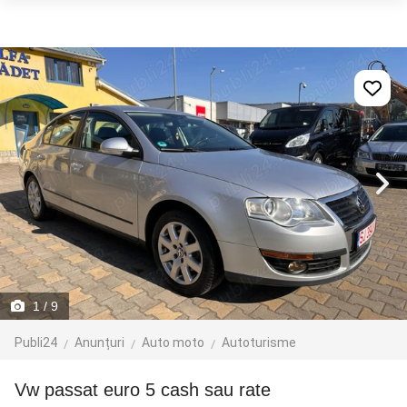
1
/ 9
Publi24
Anunțuri
Auto moto
Autoturisme
vw passat euro 5 cash sau rate