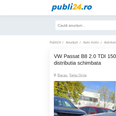
publi
24
.ro
Publi24
Anunțuri
Auto moto
Autotur
VW Passat B8 2.0 TDI 150 CP DSG,
distributia schimbata
Bacau
,
Targu Ocna