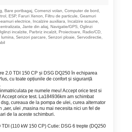
g, Bare portbagaj, Comenzi volan, Computer de bord,
trol, ESP, Faruri Xenon, Filtru de particule, Geamuri
eamuri electrice, Incalzire auxiliara, Incalzire scaune,
entralizata, Jante din aliaj, Navigatie/GPS, Oglinzi
Oglinzi incalzite, Parbriz incalzit, Proiectoare, Radio/CD,
 lumina, Senzori parcare, Senzori ploaie, Servodirectie,
bil
re 2.0 TDI 150 CP și DSG DQ250 în echiparea
s, cu toate opțiunile de confort și siguranță
.
e inmatriculata pe numele meu! Accept orice test si
! Accept orice test. La184936km am schimbat
eze dsg, cureaua de la pompa de ulei, curea alternator
en ,aer, ulei ,masina nu mai necesita nici un fel de
ilmari de la aceste schimburi.
2.0 TDI (110 kW 150 CP) Cutie: DSG 6 trepte (DQ250