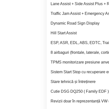
Lane Assist + Side Assist Plus + Re
Traffic Jam Assist + Emergency As
Dynamic Road Sign Display
Hill Start Assist
ESP, ASR, EDL, ABS, EDTC, Traile
8 airbaguri (frontale, laterale, cort
TPMS monitorizare presiune anv
Sistem Start Stop cu recuperare e
Stare tehnică și întreținere
Cutie DSG DQ250 ( Family EDF ) u
Revizii doar în reprezentanță VW