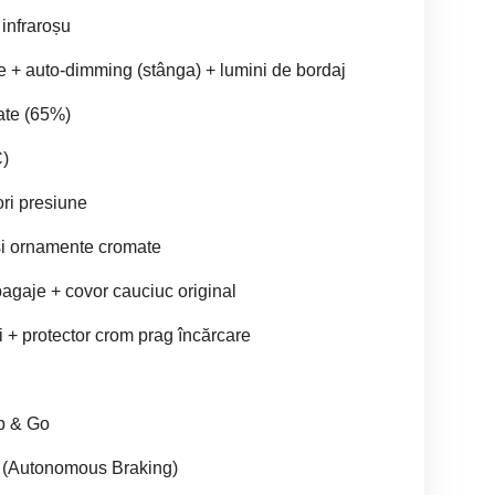
 infraroșu
ite + auto-dimming (stânga) + lumini de bordaj
ate (65%)
C)
ri presiune
 și ornamente cromate
bagaje + covor cauciuc original
i + protector crom prag încărcare
p & Go
ță (Autonomous Braking)