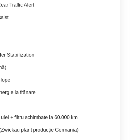
ar Traffic Alert
sist
r Stabilization
ină)
elope
nergie la frânare
lei + filtru schimbate la 60.000 km
 (Zwickau plant producție Germania)