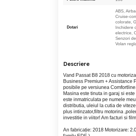
ABS, Airba
Cruise-con
colorate, G
Dotari
Inchidere c
electrice, 
Senzori de
Volan regla
Descriere
Vand Passat B8 2018 cu motoriza
Business Premium + Assistance Plu
posibile pe versiunea Comfortline
Masina este tinuta in garaj si est
este inmatriculata pe numele meu
distributia, uleiul la cutia de vit
plus intinzator,filtru motorina ,pol
investitie in viitor! Am facturi si f
An fabricație: 2018 Motorizare: 
family EDF )