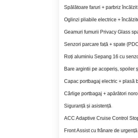
Spălătoare faruri + parbriz încălzit
Oglinzi pliabile electrice + încălz
Geamuri fumurii Privacy Glass sp
Senzori parcare față + spate (PD
Roți aluminiu Sepang 16 cu senzo
Bare argintii pe acoperiș, spoiler
Capac portbagaj electric + plasă 
Cârlige portbagaj + apărători noro
Siguranță și asistență
ACC Adaptive Cruise Control Sto
Front Assist cu frânare de urgen