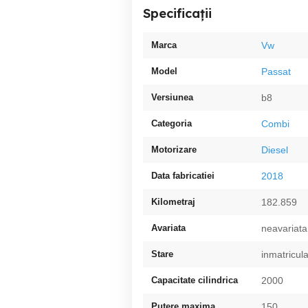
Specificații
Marca
Vw
Model
Passat
Versiunea
b8
Categoria
Combi
Motorizare
Diesel
Data fabricatiei
2018
Kilometraj
182.859
Avariata
neavariata
Stare
inmatricul
Capacitate cilindrica
2000
Putere maxima
150