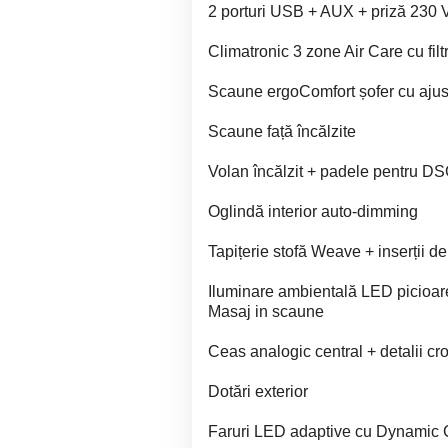
2 porturi USB + AUX + priză 230 V
Climatronic 3 zone Air Care cu filt
Scaune ergoComfort șofer cu ajust
Scaune față încălzite
Volan încălzit + padele pentru DS
Oglindă interior auto-dimming
Tapițerie stofă Weave + inserții 
Iluminare ambientală LED picioare
Masaj in scaune
Ceas analogic central + detalii c
Dotări exterior
Faruri LED adaptive cu Dynamic C