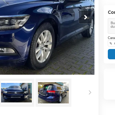
Co
Cara
A