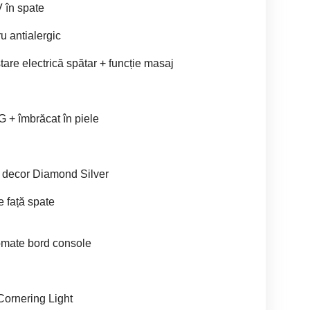
 în spate
ru antialergic
are electrică spătar + funcție masaj
G + îmbrăcat în piele
de decor Diamond Silver
 față spate
romate bord console
ornering Light