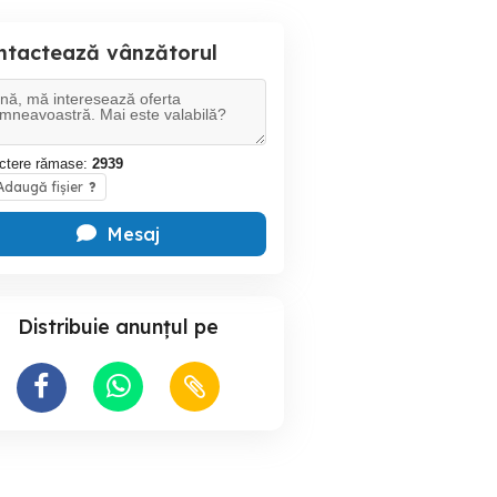
ntactează vânzătorul
ctere rămase:
2939
daugă fișier
?
Mesaj
Distribuie anunțul pe