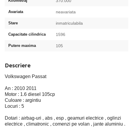
Kilometraj
370.000
Avariata
neavariata
Stare
inmatriculabila
Capacitate cilindrica
1596
Putere maxima
105
Descriere
Volkswagen Passat
An : 2010 2011
Motor : 1.6 diesel 105cp
Culoare : argintiu
Locuri : 5
Dotari : airbag-uri , abs , esp , geamuri electrice , oglinzi
electrice , climatronic , comenzi pe volan , jante aluminiu .