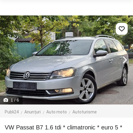
1
/ 6
Publi24
Anunțuri
Auto moto
Autoturisme
VW Passat B7 1.6 tdi * climatronic * euro 5 *