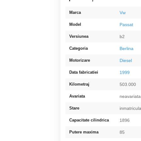
Marca
Vw
Model
Passat
Versiunea
b2
Categoria
Berlina
Motorizare
Diesel
Data fabricatiei
1999
Kilometraj
503.000
Avariata
neavariata
Stare
inmatricul
Capacitate cilindrica
1896
Putere maxima
85