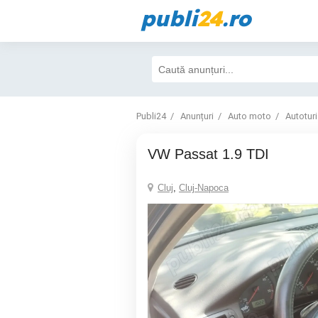
publi
24
.ro
Publi24
Anunțuri
Auto moto
Autotur
VW Passat 1.9 TDI
Cluj
,
Cluj-Napoca