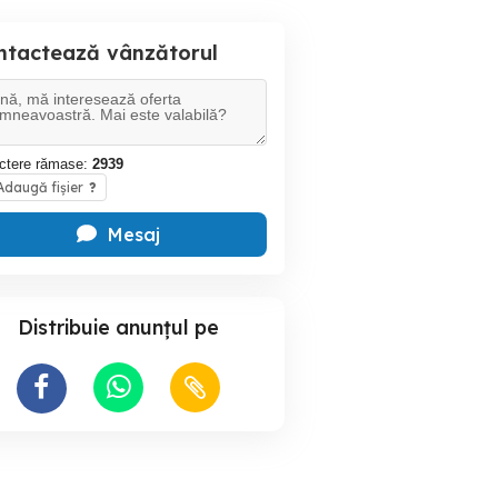
ntactează vânzătorul
ctere rămase:
2939
daugă fișier
?
Mesaj
Distribuie anunțul pe