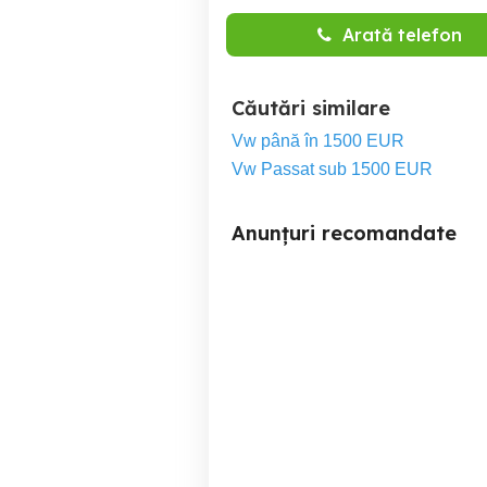
Arată telefon
Căutări similare
Vw până în 1500 EUR
Vw Passat sub 1500 EUR
Anunțuri recomandate
Vand Volkswagen Bora
vand opel astra g 1.6 16
2003
Cluj-Napoca