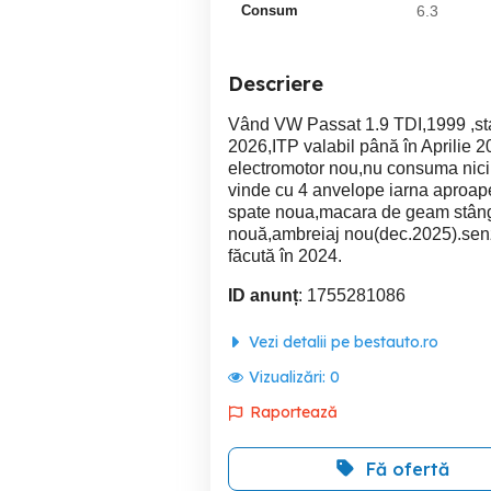
Consum
6.3
Descriere
Vând VW Passat 1.9 TDI,1999 ,star
2026,ITP valabil până în Aprilie 
electromotor nou,nu consuma nici
vinde cu 4 anvelope iarna aproape 
spate noua,macara de geam stâng
nouă,ambreiaj nou(dec.2025).senz
făcută în 2024.
ID anunț
: 1755281086
Vezi detalii pe bestauto.ro
Vizualizări:
0
Raportează
Fă ofertă