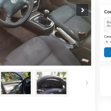
Co
Cara
A