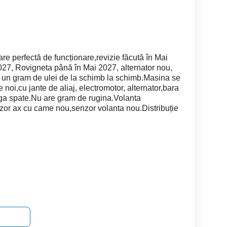
e perfectă de funcționare,revizie făcută în Mai
2027, Rovigneta până în Mai 2027, alternator nou,
 un gram de ulei de la schimb la schimb.Masina se
noi,cu jante de aliaj, electromotor, alternator,bara
a spate.Nu are gram de rugina.Volanta
or ax cu came nou,senzor volanta nou.Distribuție