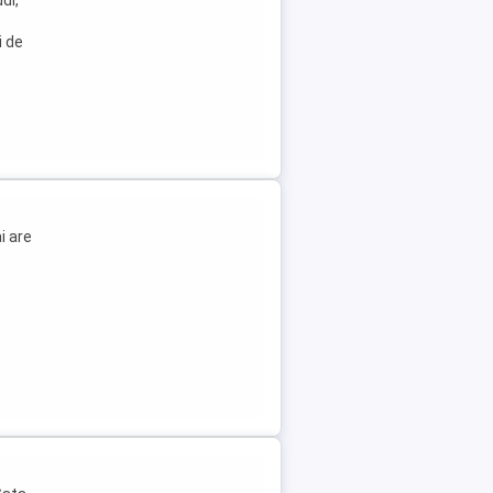
di,
i de
i are