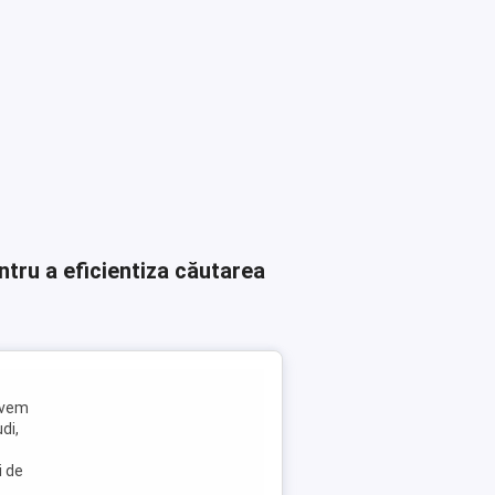
ntru a eficientiza căutarea
avem
di,
i de