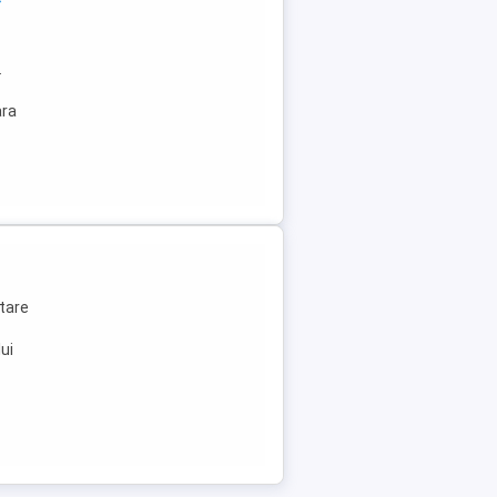
.
ara
ntare
lui