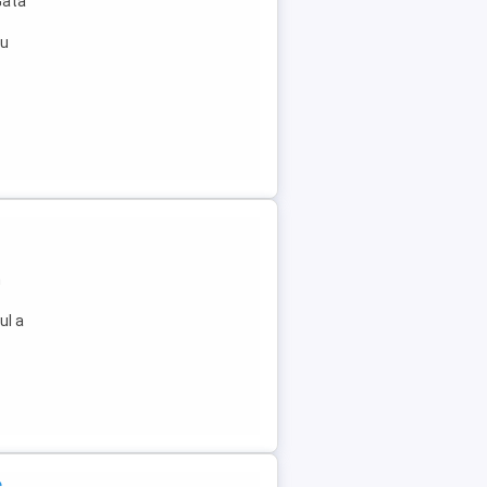
Gata
cu
n
ul a
e