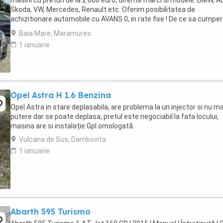
masini cu preturi de la 2.000 euro, diferite marci si modele: BMW, Au
Skoda, VW, Mercedes, Renault etc. Oferim posibilitatea de
achizitionare automobile cu AVANS 0, in rate fixe ! De ce sa cumper
la noi ? Sistem avantajos ...
Baia Mare, Maramures
1 ianuarie
Opel Astra H 1.6 Benzina
Opel Astra in stare deplasabila, are problema la un injector si nu ma
putere dar se poate deplasa, pretul este negociabil la fata locului,
masina are si instalație Gpl omologată.
Vulcana de Sus, Dambovita
1 ianuarie
Abarth 595 Turismo