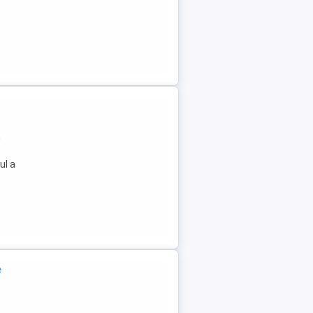
n
ul a
e