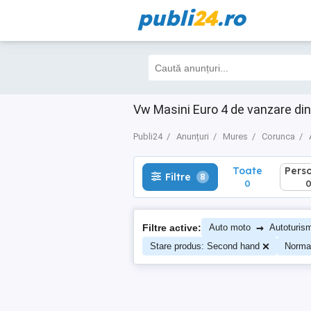
publi
24
.ro
Toate
Perso
Filtre
8
0
0
Vw Masini Euro 4 de vanzare di
Publi24
Anunțuri
Mures
Corunca
Toate
Pers
Filtre
8
0
→
Filtre active:
Auto moto
Autoturis
Stare produs: Second hand
Norma 