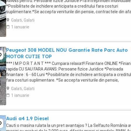
AVANS pentru: Persoane fizice Juridice Pfa Întreprinderi individuale
*Posibilitate de inchidere anticipata a creditului fara costuri
suplimentare.*Se accepta veniturile din pensie, contractele din af
tarii.*Credit doar ...
Galati, Galati
1 ianuarie
Peugeot 308 MODEL NOU Garantie Rate Parc Auto
MOTOR CUTIE TOP
*** I M P O R T A N T *** Cumpara relaxat!! Finantare ONLINE *Fina
rapida CU SAU FARA AVANS: Persoane fizice Juridice *Perioada
finantare : 6 - 60 Luni *Posibilitate de inchidere anticipata a creditu
fara costuri suplimentare. *Se accepta veniturile din pensie,
contractele din afara ...
Galati, Galati
1 ianuarie
Audi a4 1.9 Diesel
Cauti o masina rulata la un pret avantajos ? La Selfauto România 