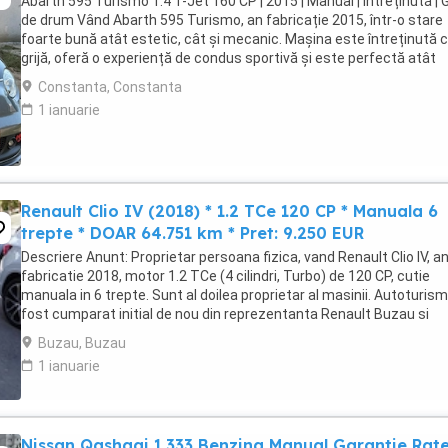
Abarth 595 Turismo 1.4 T-Jet 160 CP | 2015 | Manual | Întreținută | 
de drum Vând Abarth 595 Turismo, an fabricație 2015, într-o stare
foarte bună atât estetic, cât și mecanic. Mașina este întreținută 
grijă, oferă o experiență de condus sportivă și este perfectă atât
pentru oraș, cât și pentru ...
Constanta, Constanta
1 ianuarie
Renault Clio IV (2018) * 1.2 TCe 120 CP * Manuala 6
trepte * DOAR 64.751 km * Pret: 9.250 EUR
Descriere Anunt: Proprietar persoana fizica, vand Renault Clio IV, a
fabricatie 2018, motor 1.2 TCe (4 cilindri, Turbo) de 120 CP, cutie
manuala in 6 trepte. Sunt al doilea proprietar al masinii. Autoturism
fost cumparat initial de nou din reprezentanta Renault Buzau si
dispune de istoric complet ...
Buzau, Buzau
1 ianuarie
Nissan Qashqai 1.333 Benzina Manual Garantie Rat