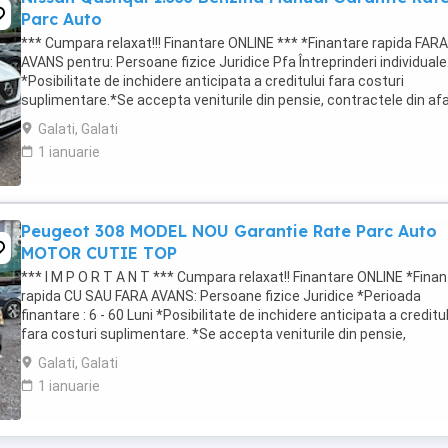
Parc Auto
*** Cumpara relaxat!!! Finantare ONLINE *** *Finantare rapida FARA
AVANS pentru: Persoane fizice Juridice Pfa Întreprinderi individuale
*Posibilitate de inchidere anticipata a creditului fara costuri
suplimentare.*Se accepta veniturile din pensie, contractele din af
tarii.*Credit doar ...
Galati, Galati
1 ianuarie
Peugeot 308 MODEL NOU Garantie Rate Parc Auto
MOTOR CUTIE TOP
*** I M P O R T A N T *** Cumpara relaxat!! Finantare ONLINE *Fina
rapida CU SAU FARA AVANS: Persoane fizice Juridice *Perioada
finantare : 6 - 60 Luni *Posibilitate de inchidere anticipata a creditu
fara costuri suplimentare. *Se accepta veniturile din pensie,
contractele din afara ...
Galati, Galati
1 ianuarie