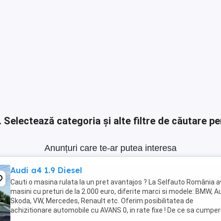
.
Selectează categoria și alte filtre de căutare pe
Anunțuri care te-ar putea interesa
Audi a4 1.9 Diesel
Cauti o masina rulata la un pret avantajos ? La Selfauto România 
masini cu preturi de la 2.000 euro, diferite marci si modele: BMW, Au
Skoda, VW, Mercedes, Renault etc. Oferim posibilitatea de
achizitionare automobile cu AVANS 0, in rate fixe ! De ce sa cumper
la noi ? Sistem avantajos ...