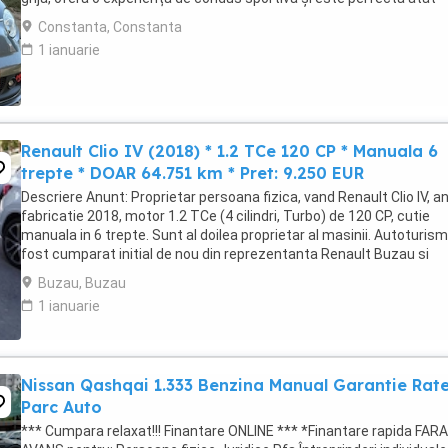
pentru oraș, cât și pentru ...
Constanta, Constanta
1 ianuarie
Renault Clio IV (2018) * 1.2 TCe 120 CP * Manuala 6
trepte * DOAR 64.751 km * Pret: 9.250 EUR
Descriere Anunt: Proprietar persoana fizica, vand Renault Clio IV, a
fabricatie 2018, motor 1.2 TCe (4 cilindri, Turbo) de 120 CP, cutie
manuala in 6 trepte. Sunt al doilea proprietar al masinii. Autoturism
fost cumparat initial de nou din reprezentanta Renault Buzau si
dispune de istoric complet ...
Buzau, Buzau
1 ianuarie
Nissan Qashqai 1.333 Benzina Manual Garantie Rat
Parc Auto
*** Cumpara relaxat!!! Finantare ONLINE *** *Finantare rapida FARA