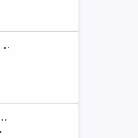
i are
Gata
cu