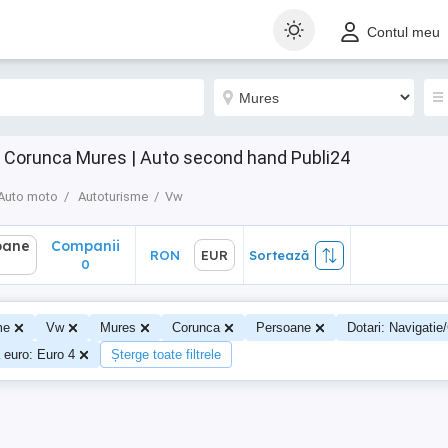
ane
Companii
RON
EUR
Sortează
Contul meu
0
n Corunca Mures | Auto second hand Publi24
Auto moto
Autoturisme
Vw
oane
Companii
RON
EUR
Sortează
0
0
me
Vw
Mures
Corunca
Persoane
Dotari: Navigati
euro: Euro 4
Șterge toate filtrele