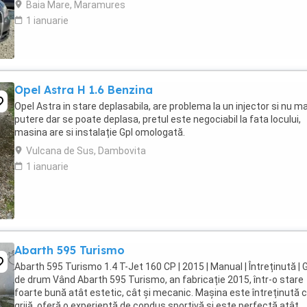
Baia Mare, Maramures
1 ianuarie
Opel Astra H 1.6 Benzina
Opel Astra in stare deplasabila, are problema la un injector si nu ma
putere dar se poate deplasa, pretul este negociabil la fata locului,
masina are si instalație Gpl omologată.
Vulcana de Sus, Dambovita
1 ianuarie
Abarth 595 Turismo
Abarth 595 Turismo 1.4 T-Jet 160 CP | 2015 | Manual | Întreținută | 
de drum Vând Abarth 595 Turismo, an fabricație 2015, într-o stare
foarte bună atât estetic, cât și mecanic. Mașina este întreținută 
grijă, oferă o experiență de condus sportivă și este perfectă atât