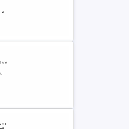
.
ara
ntare
lui
avem