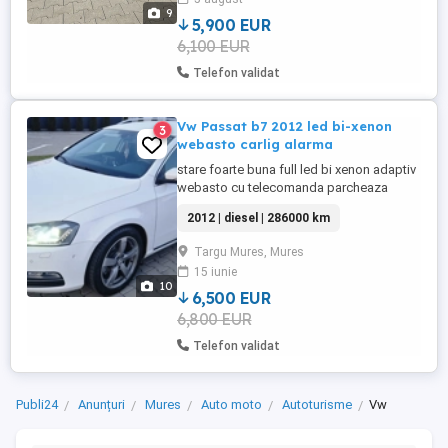
Cruise Control Faruri Bi-Xenon cu AFS
9
Navigație ...
5,900 EUR
6,100 EUR
Telefon validat
Vw Passat b7 2012 led bi-xenon
3
webasto carlig alarma
stare foarte buna full led bi xenon adaptiv
webasto cu telecomanda parcheaza
singura alarma originala cu senzor de
2012 | diesel | 286000 km
perimetru navigatie originala cu bluetooth
și sd card key less go & in incalzire
Targu Mures, Mures
scaune climatronic oglinzi heliomate
15 iunie
carlig jante aliaj 2 chei presuri cauciuc și
10
tavita portbagaj cauciuc distributie ...
6,500 EUR
6,800 EUR
Telefon validat
Publi24
Anunțuri
Mures
Auto moto
Autoturisme
Vw