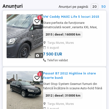
Anunțuri
20
50
Anunțuri pe pagină:
VW Caddy MAXI Life 5 locuri 2015
5
Stare perfecta de funcționare
înmatriculată recent ,varianta XXL Maxi,
lunga 5 locuri + marfa, motor 1,6 diesel
2015 | diesel | 160000 km
102 CP climă, senzor presiune
roti,navigatie,bord refrigerat ,phone
Targu Mures, Mures
bluetooth, multimedia, bord computer an
6 august
fabricație 2015 , import germania
colantata folie protecție , ITP făcut la RAR
7 500 EUR
7
,valabil ...
Telefon validat
Passat B7 2012 Highline în stare
2
foarte bună
Start Stop System Geamuri fumurii din
fabrică Încălzire în scaune Auto-hold frână
de mână electronică 2.0 TDI Senzori
2012 | diesel | 310000 km
parcare Bluetooth Scaun reglabil electric
Navigație Oglinzi încălzite Interior tapițerie
Targu Mures, Mures
în stare perfectă Jante pe 17 Adaptive
5 august