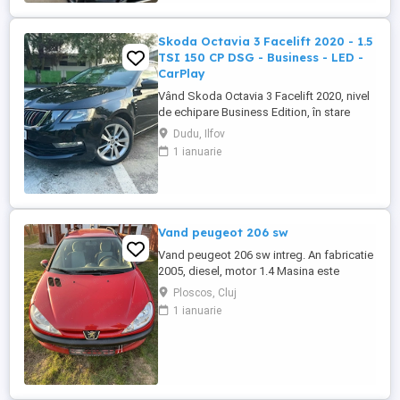
AIRMATIC ...
Skoda Octavia 3 Facelift 2020 - 1.5
TSI 150 CP DSG - Business - LED -
CarPlay
Vând Skoda Octavia 3 Facelift 2020, nivel
de echipare Business Edition, în stare
excelentă Este o mașină de familie extrem
Dudu, Ilfov
de spațioasă, confortabilă și economică,
1 ianuarie
motorul fiind dotat cu tehnologia ACT
(dezactivare a cilindrilor pentru consum
redus) Spațiu de depozitare generos:
Portbagaj de 610 litri ...
Vand peugeot 206 sw
Vand peugeot 206 sw intreg. An fabricatie
2005, diesel, motor 1.4 Masina este
radiata. Pentru mai multe detalii va rog
Ploscos, Cluj
sunati la nr. de telefon afisat:
1 ianuarie