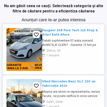
Nu am găsit ceea ce cauți.
Selectează categoria și alte
filtre de căutare pentru a eficientiza căutarea
Anunțuri care te-ar putea interesa
Peugeot 208 Pure Tech 110 Stop &
Start Eat6 Allure
Detalii suplimentare 07 arata numarul
AVANTAJE CLIENT: -Garantie 12 luni pe
cutie viteze si motor cu posibilitate
Slatina, Olt
extindere -GRATUIT Ulei+filtre la predare -
1 ianuarie
Servicii RAR -Eliberare numere provizorii -
Control tehnic al calitatii -Detailing Curatire
profesionala -Posibilitate Buy Back -
Posibilitate ...
Vând Mercedes-Benz GLC 220 an
fabricație 2016
Mașina are istoric in reprezentanta, revizia
facuta , se poate verifica în orice service
autorizat. Car Vertical Motorizare: 250d
Galati, Galati
4MATIC (2.2L, 4 cilindri diesel), Euro 6
1 ianuarie