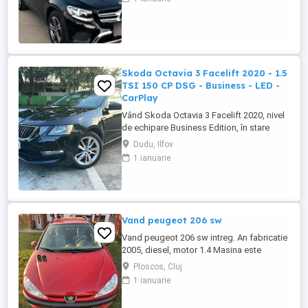
Transmisie: 9G-TRONIC Pachet AMG Line
exterior și interior Jante AMG de 19 inch
(pentru vară) Suspensie pneumatică
AIRMATIC ...
Skoda Octavia 3 Facelift 2020 - 1.5
TSI 150 CP DSG - Business - LED -
CarPlay
Vând Skoda Octavia 3 Facelift 2020, nivel
de echipare Business Edition, în stare
excelentă Este o mașină de familie extrem
Dudu, Ilfov
de spațioasă, confortabilă și economică,
1 ianuarie
motorul fiind dotat cu tehnologia ACT
(dezactivare a cilindrilor pentru consum
redus) Spațiu de depozitare generos:
Portbagaj de 610 litri ...
Vand peugeot 206 sw
Vand peugeot 206 sw intreg. An fabricatie
2005, diesel, motor 1.4 Masina este
radiata. Pentru mai multe detalii va rog
Ploscos, Cluj
sunati la nr. de telefon afisat:
1 ianuarie