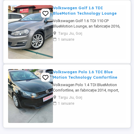
Volkswagen Golf 1.6 TDI
BlueMotion Technology Lounge
Volkswagen Golf 1.6 TDI 110 CP
BlueMotion Lounge, an fabricație 2016,
import Germania, motorizare diesel 1.6
Targu Jiu, Gorj
110 CP, cutie manuală. Compactă
1 ianuarie
modernă, consum mixt redus (3.8 l 100
km), ideală pentru oraș și drumuri lungi.
Mașina se prezintă într-o stare tehnică
foarte bună, cu dotări avansate de
siguranță ...
Volkswagen Polo 1.6 TDI Blue
Motion Technology Comfortline
Volkswagen Polo 1.4 TDI BlueMotion
Comfortline, an fabricație 2014, mport,
motorizare diesel 1.6 - 90 CP, cutie
Targu Jiu, Gorj
manuală. City-car economic, consum mixt
1 ianuarie
foarte redus (3.7 l 100 km), ideal pentru
oraș și navetă. Mașina se prezintă într-o
stare tehnică bună, cu dotări de siguranță
și confort specifice segmentului. Km ...