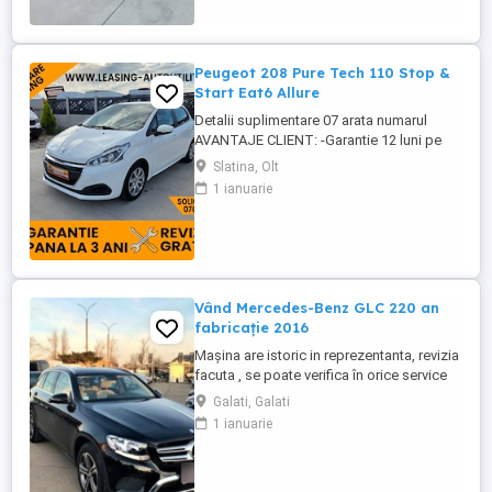
stare tehnică bună, cu dotări de siguranță
și confort specifice segmentului. Km ...
Peugeot 208 Pure Tech 110 Stop &
Start Eat6 Allure
Detalii suplimentare 07 arata numarul
AVANTAJE CLIENT: -Garantie 12 luni pe
cutie viteze si motor cu posibilitate
Slatina, Olt
extindere -GRATUIT Ulei+filtre la predare -
1 ianuarie
Servicii RAR -Eliberare numere provizorii -
Control tehnic al calitatii -Detailing Curatire
profesionala -Posibilitate Buy Back -
Posibilitate ...
Vând Mercedes-Benz GLC 220 an
fabricație 2016
Mașina are istoric in reprezentanta, revizia
facuta , se poate verifica în orice service
autorizat. Car Vertical Motorizare: 250d
Galati, Galati
4MATIC (2.2L, 4 cilindri diesel), Euro 6
1 ianuarie
Transmisie: 9G-TRONIC Pachet AMG Line
exterior și interior Jante AMG de 19 inch
(pentru vară) Suspensie pneumatică