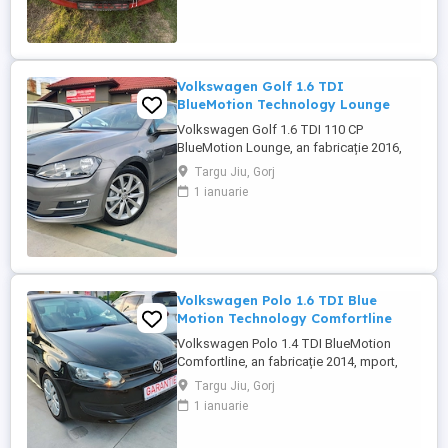
Volkswagen Golf 1.6 TDI
BlueMotion Technology Lounge
Volkswagen Golf 1.6 TDI 110 CP
BlueMotion Lounge, an fabricație 2016,
import Germania, motorizare diesel 1.6
Targu Jiu, Gorj
110 CP, cutie manuală. Compactă
1 ianuarie
modernă, consum mixt redus (3.8 l 100
km), ideală pentru oraș și drumuri lungi.
Mașina se prezintă într-o stare tehnică
foarte bună, cu dotări avansate de
siguranță ...
Volkswagen Polo 1.6 TDI Blue
Motion Technology Comfortline
Volkswagen Polo 1.4 TDI BlueMotion
Comfortline, an fabricație 2014, mport,
motorizare diesel 1.6 - 90 CP, cutie
Targu Jiu, Gorj
manuală. City-car economic, consum mixt
1 ianuarie
foarte redus (3.7 l 100 km), ideal pentru
oraș și navetă. Mașina se prezintă într-o