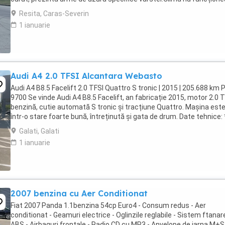
-Inchidere centralizata -Geamuri ...
Resita, Caras-Severin
1 ianuarie
Audi A4 2.0 TFSI Alcantara Webasto
Audi A4 B8.5 Facelift 2.0 TFSI Quattro S tronic | 2015 | 205.688 km P
9700 Se vinde Audi A4 B8.5 Facelift, an fabricație 2015, motor 2.0 
benzină, cutie automată S tronic și tracțiune Quattro. Mașina est
într-o stare foarte bună, întreținută și gata de drum. Date tehnice:
fabricație: ...
Galati, Galati
1 ianuarie
2007 benzina cu Aer Conditionat
Fiat 2007 Panda 1.1benzina 54cp Euro4 - Consum redus - Aer
conditionat - Geamuri electrice - Oglinzile reglabile - Sistem ftanar
ABS - Airbaguri frontale - Radio CD cu MP3 - Anvelope de iarna M+S