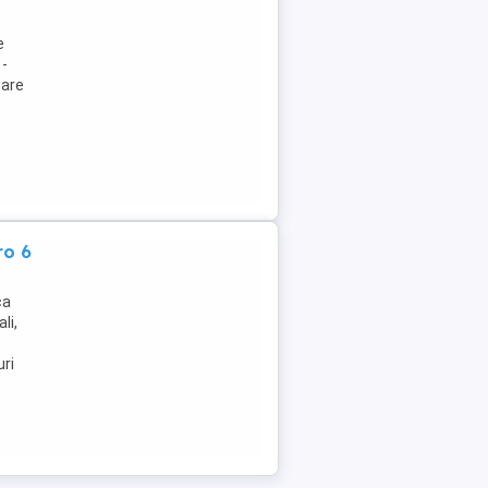
e
 -
zare
ro 6
ca
li,
uri