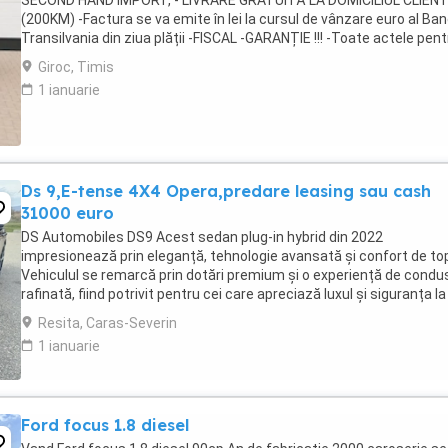
SECOND HAND IMPORT, - LIVRARE GRATUITĂ LA DOMICILIUL CLIEN
(200KM) -Factura se va emite în lei la cursul de vânzare euro al Ban
Transilvania din ziua plății -FISCAL -GARANȚIE !!! -Toate actele pent
înmatriculare definitivă în ...
Giroc, Timis
1 ianuarie
Ds 9,E-tense 4X4 Opera,predare leasing sau cash
31000 euro
DS Automobiles DS9 Acest sedan plug-in hybrid din 2022
impresionează prin eleganță, tehnologie avansată și confort de to
Vehiculul se remarcă prin dotări premium și o experiență de condu
rafinată, fiind potrivit pentru cei care apreciază luxul și siguranța la
drum. Culoare neagră, cu interior ...
Resita, Caras-Severin
1 ianuarie
Ford focus 1.8 diesel