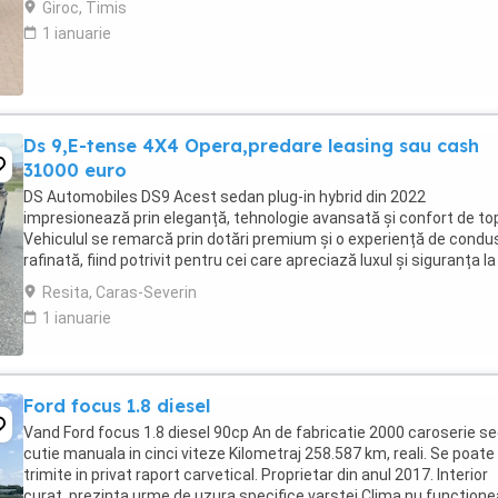
Giroc, Timis
1 ianuarie
Ds 9,E-tense 4X4 Opera,predare leasing sau cash
31000 euro
DS Automobiles DS9 Acest sedan plug-in hybrid din 2022
impresionează prin eleganță, tehnologie avansată și confort de to
Vehiculul se remarcă prin dotări premium și o experiență de condu
rafinată, fiind potrivit pentru cei care apreciază luxul și siguranța la
drum. Culoare neagră, cu interior ...
Resita, Caras-Severin
1 ianuarie
Ford focus 1.8 diesel
Vand Ford focus 1.8 diesel 90cp An de fabricatie 2000 caroserie s
cutie manuala in cinci viteze Kilometraj 258.587 km, reali. Se poate
trimite in privat raport carvetical. Proprietar din anul 2017. Interior
curat, prezinta urme de uzura specifice varstei.Clima nu funcțione