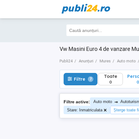
publi
24
.ro
Toate
Perso
Filtre
7
0
0
Vw Masini Euro 4 de vanzare Mu
Publi24
Anunțuri
Mures
Auto moto
Toate
Pers
Filtre
7
0
→
Filtre active:
Auto moto
Autoturis
Stare: Inmatriculata
Șterge toate fi