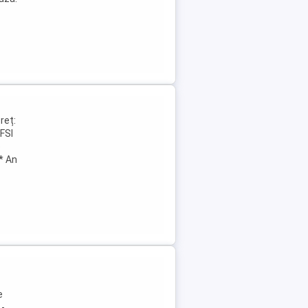
reț:
TFSI
e
 * An
e
 -