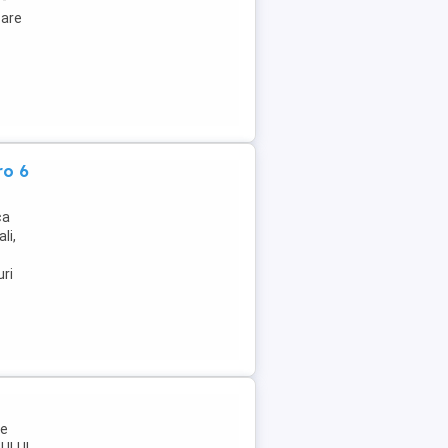
zare
ro 6
ca
li,
uri
me