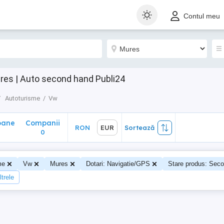
ane
Companii
RON
EUR
Sortează
Contul meu
0
res | Auto second hand Publi24
Autoturisme
Vw
oane
Companii
RON
EUR
Sortează
0
0
me
Vw
Mures
Dotari: Navigatie/GPS
Stare produs: Sec
ltrele