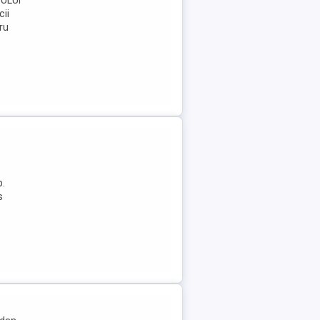
TULUI
cii
ru
p.
s