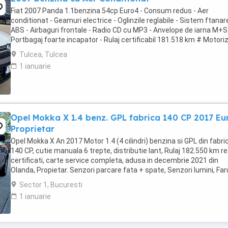
Fiat 2007 Panda 1.1benzina 54cp Euro4 - Consum redus - Aer
conditionat - Geamuri electrice - Oglinzile reglabile - Sistem ftanar
ABS - Airbaguri frontale - Radio CD cu MP3 - Anvelope de iarna M+S
Portbagaj foarte incapator - Rulaj certificabil 181.518 km # Motori
fiabila in 4 cilindri Autoturism ...
Tulcea, Tulcea
1 ianuarie
Opel Mokka X 1.4 benz. GPL fabrica 140 CP 2017 Eu
Proprietar
Opel Mokka X An 2017 Motor 1.4 (4 cilindri) benzina si GPL din fabri
140 CP, cutie manuala 6 trepte, distributie lant, Rulaj 182.550 km rea
certificati, carte service completa, adusa in decembrie 2021 din
Olanda, Propietar. Senzori parcare fata + spate, Senzori lumini, Far
cu becuri LED, Lumini ...
Sector 1, Bucuresti
1 ianuarie