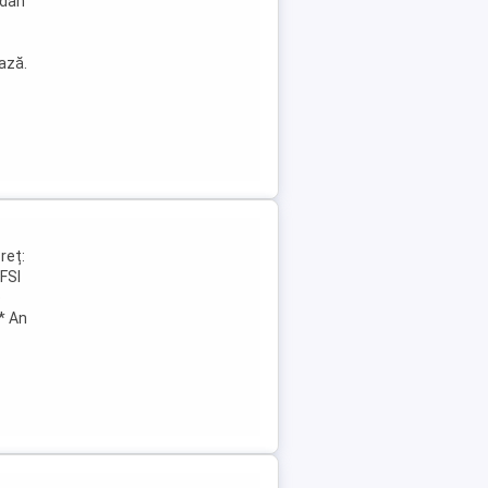
edan
ază.
reț:
TFSI
e
 * An