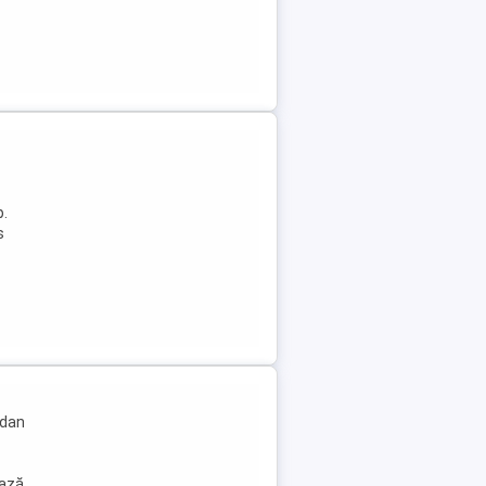
p.
s
edan
ază.