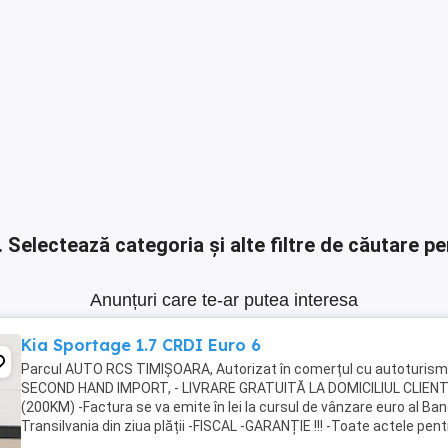
.
Selectează categoria și alte filtre de căutare pe
Anunțuri care te-ar putea interesa
Kia Sportage 1.7 CRDI Euro 6
Parcul AUTO RCS TIMIȘOARA, Autorizat în comerțul cu autoturis
SECOND HAND IMPORT, - LIVRARE GRATUITĂ LA DOMICILIUL CLIEN
(200KM) -Factura se va emite în lei la cursul de vânzare euro al Ban
Transilvania din ziua plății -FISCAL -GARANȚIE !!! -Toate actele pent
înmatriculare definitivă în ...