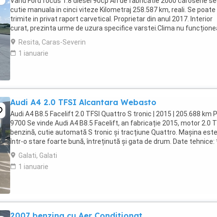
Vand Ford focus 1.8 diesel 90cp An de fabricatie 2000 caroserie s
cutie manuala in cinci viteze Kilometraj 258.587 km, reali. Se poate
trimite in privat raport carvetical. Proprietar din anul 2017. Interior
curat, prezinta urme de uzura specifice varstei.Clima nu funcțione
-Inchidere centralizata -Geamuri ...
Resita, Caras-Severin
1 ianuarie
Audi A4 2.0 TFSI Alcantara Webasto
Audi A4 B8.5 Facelift 2.0 TFSI Quattro S tronic | 2015 | 205.688 km P
9700 Se vinde Audi A4 B8.5 Facelift, an fabricație 2015, motor 2.0 
benzină, cutie automată S tronic și tracțiune Quattro. Mașina est
într-o stare foarte bună, întreținută și gata de drum. Date tehnice:
fabricație: ...
Galati, Galati
1 ianuarie
2007 benzina cu Aer Conditionat