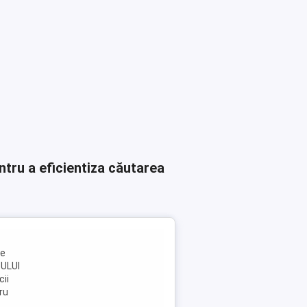
ntru a eficientiza căutarea
me
TULUI
cii
ru