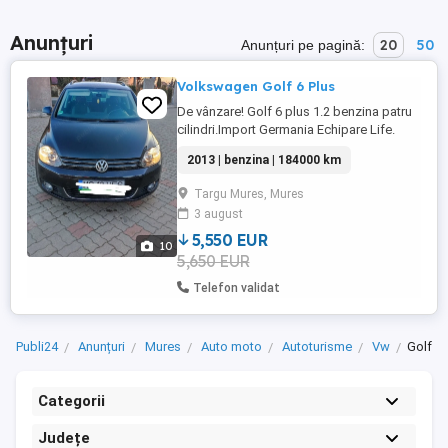
Anunțuri
20
50
Anunțuri pe pagină:
Volkswagen Golf 6 Plus
De vânzare! Golf 6 plus 1.2 benzina patru
cilindri.Import Germania Echipare Life.
Distributie pe lanț înlocuit in 2025!
2013 | benzina | 184000 km
Navigație ,cârlig remorcare demontabil
ușor An de fabricație 2013.09 Itp valabil
Targu Mures, Mures
2027.07 Întreținută,accept orice test ! acte
3 august
la zi Se circulă cu mașina km reali in
crestere! Pret ...
5,550 EUR
10
5,650 EUR
Telefon validat
Publi24
Anunțuri
Mures
Auto moto
Autoturisme
Vw
Golf
Categorii
Județe