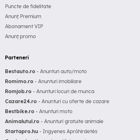
Puncte de fidelitate
Anunț Premium
Abonament VIP
Anunț promo
Parteneri
Bestauto.ro
- Anunturi auto/moto
Romimo.ro
- Anunturi imobiliare
Romjob.ro
- Anunturi locuri de munca
Cazare24.ro
- Anunturi cu oferte de cazare
Bestbike.ro
- Anunturi moto
Animalutul.ro
- Anunturi gratuite animale
Startapro.hu
- Ingyenes Apróhirdetés