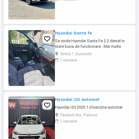
130CP Distributie pe lant Cutie manuala
6+1 Unic proprietar în România (1
proprietar în străinătate , mașina a fost
cumpărată de ...
Hyundai Santa fe
Se vinde Hyundai Santa Fe 2.2 diesel in
stare buna de functionare . Mai multe
detalii la telefon
Sector 1, Bucuresti
1 ianuarie
Hyundai i20 automat
Hyundai i20 2020 1.0 benzina automat
Paulestii Noi, Prahova
1 ianuarie