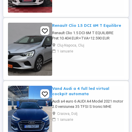
Renault Clio 1.5 DCI 6M T Equilibre
Renault Clio 1.5 DCI 6M T EQUILIBRE
Pret:10.404 EUR+TVA=12.590 EUR
GARANTIE TEHNICA: 12 luni sau 20.000
Cluj-Napoca, Cluj
km inclusa in pret! Posibilitate extindere
1 ianuarie
garantie tehnica pana la 36 luni, fara limita
de kilometri (cost suplimentar)! Dotari: -
Motorizare 1.5 DCI 100 CP,Euro 6 -Cutie
viteze manuala 6+1 ...
Vand Audi a 4 full led virtual
cockpit automata
Audi a4 euro 6 AUDI A4 Model 2021 motor
2.0 versiunea 35 TFSI S tronic MHE
consum și impozit redus * Cutie automată
Craiova, Dolj
S-Tronic * Start Stop * Audi Preesense (
1 ianuarie
franare de urgenta) * Bord digital *
Navigatie echipata cu sistem Carplay