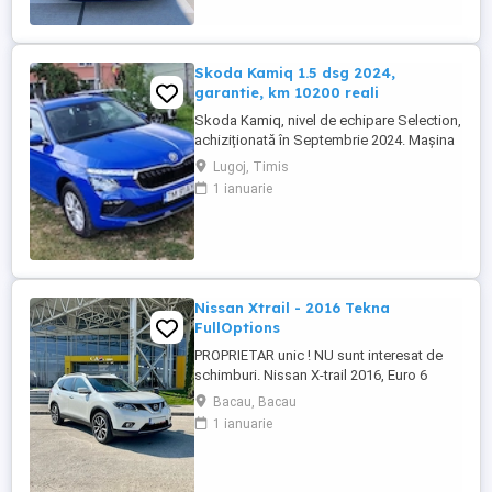
Android * Tapiterie piele * volan
multifunctional cu padele * pachet ...
Skoda Kamiq 1.5 dsg 2024,
garantie, km 10200 reali
Skoda Kamiq, nivel de echipare Selection,
achiziționată în Septembrie 2024. Mașina
se află într-o stare impecabila. Detalii
Lugoj, Timis
tehnice: Motorizare: 1.5 TSI, 150 CP
1 ianuarie
Transmisie: Automată DSG An fabricație:
2024 (Septembrie) Kilometraj: 10200 km
(reali, verificabili) Garanție: Mașina
beneficiază de garanția ...
Nissan Xtrail - 2016 Tekna
FullOptions
PROPRIETAR unic ! NU sunt interesat de
schimburi. Nissan X-trail 2016, Euro 6
244000 km reali in crestere, masina
Bacau, Bacau
ruleaza zilnic Motorizare PureDrive 1.6 dCi
1 ianuarie
130CP Distributie pe lant Cutie manuala
6+1 Unic proprietar în România (1
proprietar în străinătate , mașina a fost