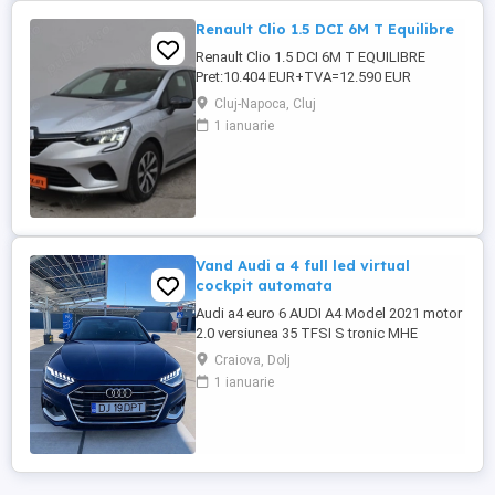
Renault Clio 1.5 DCI 6M T Equilibre
Renault Clio 1.5 DCI 6M T EQUILIBRE
Pret:10.404 EUR+TVA=12.590 EUR
GARANTIE TEHNICA: 12 luni sau 20.000
Cluj-Napoca, Cluj
km inclusa in pret! Posibilitate extindere
1 ianuarie
garantie tehnica pana la 36 luni, fara limita
de kilometri (cost suplimentar)! Dotari: -
Motorizare 1.5 DCI 100 CP,Euro 6 -Cutie
viteze manuala 6+1 ...
Vand Audi a 4 full led virtual
cockpit automata
Audi a4 euro 6 AUDI A4 Model 2021 motor
2.0 versiunea 35 TFSI S tronic MHE
consum și impozit redus * Cutie automată
Craiova, Dolj
S-Tronic * Start Stop * Audi Preesense (
1 ianuarie
franare de urgenta) * Bord digital *
Navigatie echipata cu sistem Carplay
Android * Tapiterie piele * volan
multifunctional cu padele * pachet ...