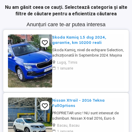
Nu am găsit ceea ce cauți.
Selectează categoria și alte
filtre de căutare pentru a eficientiza căutarea
Anunțuri care te-ar putea interesa
Skoda Kamiq 1.5 dsg 2024,
garantie, km 10200 reali
Skoda Kamiq, nivel de echipare Selection,
achiziționată în Septembrie 2024. Mașina
se află într-o stare impecabila. Detalii
Lugoj, Timis
tehnice: Motorizare: 1.5 TSI, 150 CP
1 ianuarie
Transmisie: Automată DSG An fabricație:
2024 (Septembrie) Kilometraj: 10200 km
(reali, verificabili) Garanție: Mașina
beneficiază de garanția ...
Nissan Xtrail - 2016 Tekna
FullOptions
PROPRIETAR unic ! NU sunt interesat de
schimburi. Nissan X-trail 2016, Euro 6
244000 km reali in crestere, masina
Bacau, Bacau
ruleaza zilnic Motorizare PureDrive 1.6 dCi
1 ianuarie