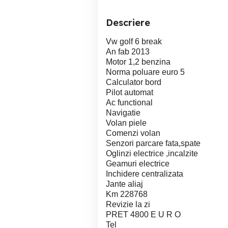
Descriere
Vw golf 6 break
An fab 2013
Motor 1,2 benzina
Norma poluare euro 5
Calculator bord
Pilot automat
Ac functional
Navigatie
Volan piele
Comenzi volan
Senzori parcare fata,spate
Oglinzi electrice ,incalzite
Geamuri electrice
Inchidere centralizata
Jante aliaj
Km 228768
Revizie la zi
PRET 4800 E U R O
Tel