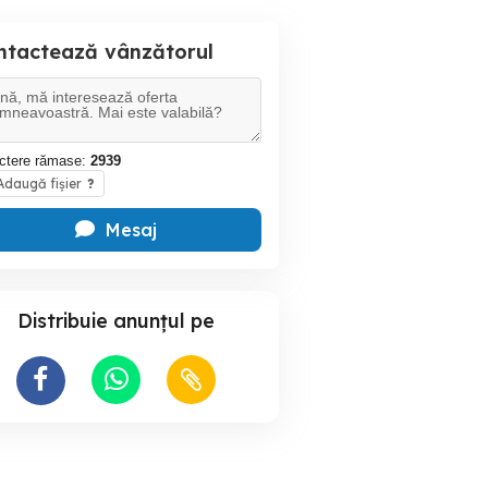
ntactează vânzătorul
ctere rămase:
2939
daugă fișier
?
Mesaj
Distribuie anunțul pe