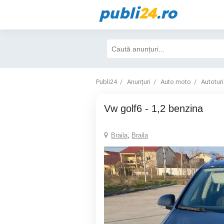
publi
24
.ro
Publi24
Anunțuri
Auto moto
Autotur
vw golf6 - 1,2 benzina
Braila
,
Braila