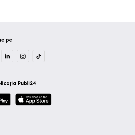
ne pe
licația Publi24