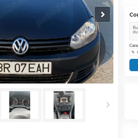
Co
Cara
A