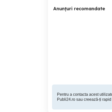
Anunțuri recomandate
Vând vw passat B8 2016
Vâ
Braila
9,750 EUR
Pentru a contacta acest utilizato
Publi24.ro sau creează-ți rapid