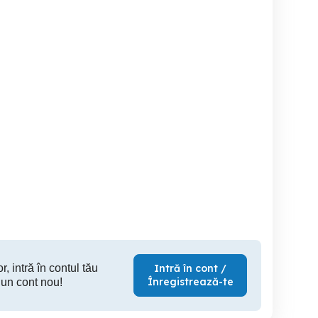
nd auto suzuki s4 s cros
Opel Zafira Tourer, 2.0
Skoda Oct
CDTi Ecotec, AN 2012,
EURO5-M6
Braila
Braila
8,500 EUR
3,999 EUR
10,
r, intră în contul tău
Intră în cont /
Înregistrează-te
 un cont nou!