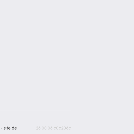
 -
site de
26.08.06.c0c206c