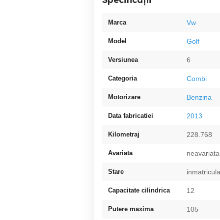
Marca
Vw
Model
Golf
Versiunea
6
Categoria
Combi
Motorizare
Benzina
Data fabricatiei
2013
Kilometraj
228.768
Avariata
neavariata
Stare
inmatricul
Capacitate cilindrica
12
Putere maxima
105