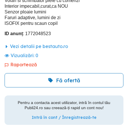
Volan si schimbator piele cu comenzi
Interior impecabil,curat,ca NOU
Senzor ploaie lumini
Faruri adaptive, lumini de zi
ISOFIX pentru scaun copil
ID anunț
: 1772048523
Vezi detalii pe bestauto.ro
Vizualizări:
0
Raportează
Fă ofertă
Pentru a contacta acest utilizator, intră în contul tău
Publi24.ro sau creează-ți rapid un cont nou!
Intră în cont / Înregistrează-te