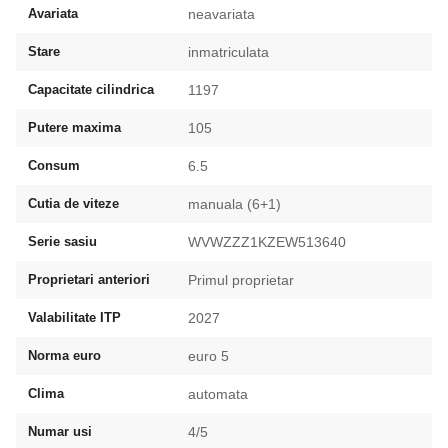
Avariata
neavariata
Stare
inmatriculata
Capacitate cilindrica
1197
Putere maxima
105
Consum
6.5
Cutia de viteze
manuala (6+1)
Serie sasiu
WVWZZZ1KZEW513640
Proprietari anteriori
Primul proprietar
Valabilitate ITP
2027
Norma euro
euro 5
Clima
automata
Numar usi
4/5