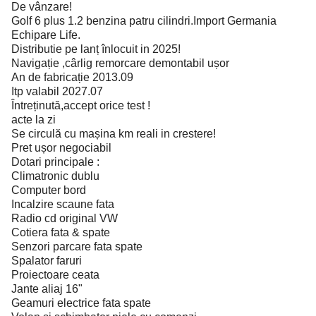
De vânzare!
Golf 6 plus 1.2 benzina patru cilindri.Import Germania
Echipare Life.
Distributie pe lanț înlocuit in 2025!
Navigație ,cârlig remorcare demontabil ușor
An de fabricație 2013.09
Itp valabil 2027.07
Întreținută,accept orice test !
acte la zi
Se circulă cu mașina km reali in crestere!
Pret ușor negociabil
Dotari principale :
Climatronic dublu
Computer bord
Incalzire scaune fata
Radio cd original VW
Cotiera fata & spate
Senzori parcare fata spate
Spalator faruri
Proiectoare ceata
Jante aliaj 16"
Geamuri electrice fata spate