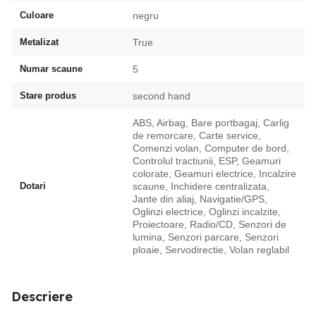
Culoare
negru
Metalizat
True
Numar scaune
5
Stare produs
second hand
ABS, Airbag, Bare portbagaj, Carlig
de remorcare, Carte service,
Comenzi volan, Computer de bord,
Controlul tractiunii, ESP, Geamuri
colorate, Geamuri electrice, Incalzire
Dotari
scaune, Inchidere centralizata,
Jante din aliaj, Navigatie/GPS,
Oglinzi electrice, Oglinzi incalzite,
Proiectoare, Radio/CD, Senzori de
lumina, Senzori parcare, Senzori
ploaie, Servodirectie, Volan reglabil
Descriere