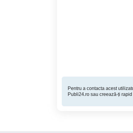
Audi A6 Limuzina 3.0 TDI
Nissan Pulsar 1.2 DIG - T
DPF quattro S tronic
11
EFE
Arad
19,900 EUR
Pentru a contacta acest utilizato
Publi24.ro sau creează-ți rapid