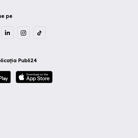
ne pe
licația Publi24