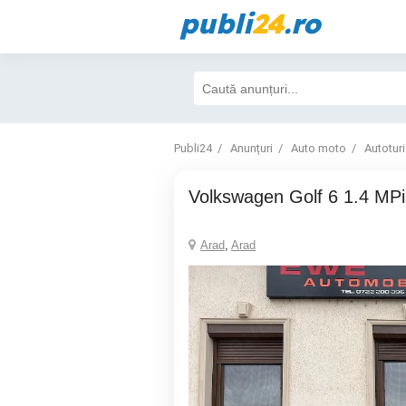
publi
24
.ro
Publi24
Anunțuri
Auto moto
Autotur
Volkswagen Golf 6 1.4 MPi
Arad
,
Arad