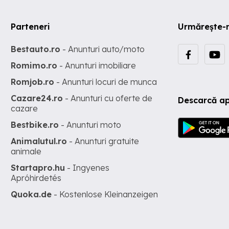
Parteneri
Urmărește-
Bestauto.ro
- Anunturi auto/moto
Romimo.ro
- Anunturi imobiliare
Romjob.ro
- Anunturi locuri de munca
Cazare24.ro
- Anunturi cu oferte de
Descarcă ap
cazare
Bestbike.ro
- Anunturi moto
Animalutul.ro
- Anunturi gratuite
animale
Startapro.hu
- Ingyenes
Apróhirdetés
Quoka.de
- Kostenlose Kleinanzeigen