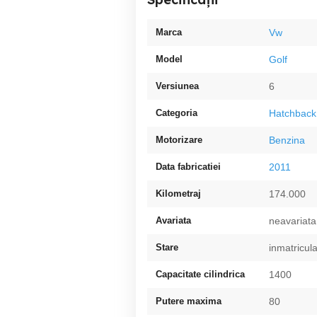
Marca
Vw
Model
Golf
Versiunea
6
Categoria
Hatchback
Motorizare
Benzina
Data fabricatiei
2011
Kilometraj
174.000
Avariata
neavariata
Stare
inmatricula
Capacitate cilindrica
1400
Putere maxima
80