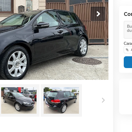
Co
Cara
A