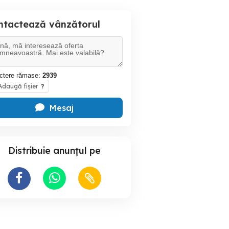
ntactează vânzătorul
ctere rămase:
2939
daugă fișier
?
Mesaj
Distribuie anunțul pe