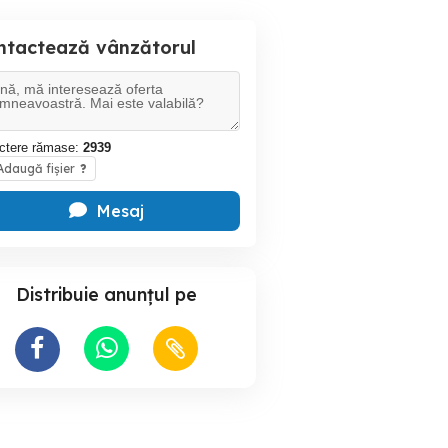
ntactează vânzătorul
ctere rămase:
2939
daugă fișier
?
Mesaj
Distribuie anunțul pe