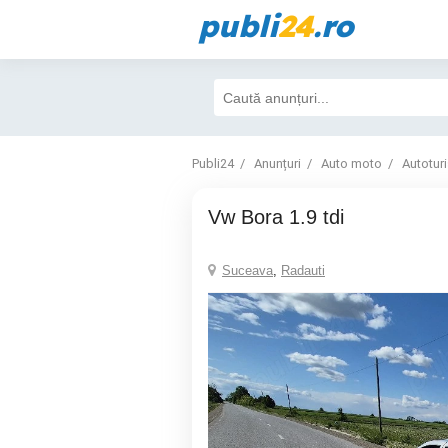
publi
24
.ro
Publi24
Anunțuri
Auto moto
Autotur
Vw Bora 1.9 tdi
Suceava
,
Radauti