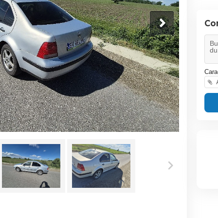
Co
Cara
A