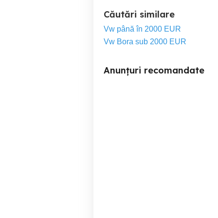
Căutări similare
Vw până în 2000 EUR
Vw Bora sub 2000 EUR
Anunțuri recomandate
Peugeot Boxer L1 H1
Suceava
4,600 EUR