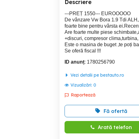
Descriere
---PREȚ 1550--- EUROOOOO
De vânzare Vw Bora 1.9 Tdi ALH,an
foarte bine pentru vârsta ei.Recent 
Are foarte multe piese schimbate,amb
+discuri, compresor clima,turbina, 
Este o masina de buget ,te poți b
Se oferă fiscal !!!
ID anunț
: 1780256790
Vezi detalii pe bestauto.ro
Vizualizări:
0
Raportează
Fă ofertă
Arată telefon