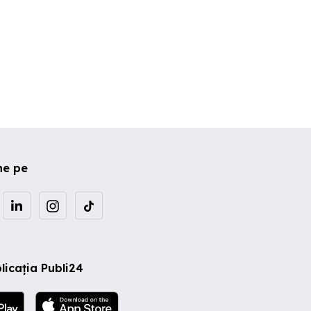
ne pe
licația Publi24