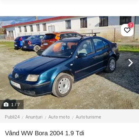
7
1
/ 7
Publi24
Anunțuri
Auto moto
Autoturisme
Vând WW Bora 2004 1.9 Tdi