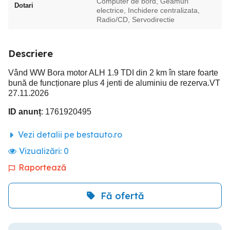
Computer de bord, Geamuri
Dotari
electrice, Inchidere centralizata,
Radio/CD, Servodirectie
Descriere
Vând WW Bora motor ALH 1.9 TDI din 2 km în stare foarte
bună de funcționare plus 4 jenti de aluminiu de rezerva.VT
27.11.2026
ID anunț
: 1761920495
Vezi detalii pe bestauto.ro
Vizualizări:
0
Raportează
Fă ofertă