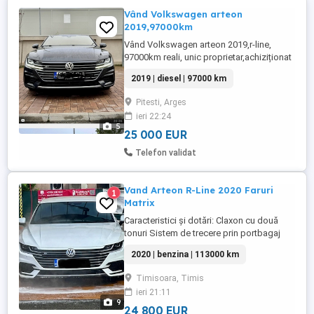
Vând Volkswagen arteon
2019,97000km
Vând Volkswagen arteon 2019,r-line,
97000km reali, unic proprietar,achiziționat
de nouă din reprezentanta
2019 | diesel | 97000 km
Pitesti, Arges
ieri 22:24
5
25 000 EUR
Telefon validat
Vand Arteon R-Line 2020 Faruri
1
Matrix
Caracteristici și dotări: Claxon cu două
tonuri Sistem de trecere prin portbagaj
(cotieră spate) Praguri de acces (otel
2020 | benzina | 113000 km
inoxidabil) cu logo Blocare diferențială
electronică (EDS) Program electronic de
Timisoara, Timis
stabilitate (ESP) cu amplificator de frână
ieri 21:11
electro-mecanic Sistem asistență la
9
condus: program stabilizare ...
24 800 EUR