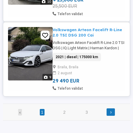
10
25,500 EUR
Telefon validat
Volkswagen Arteon Facelift R-Line
2.0 TSI DSG 200 Cai
Volkswagen Arteon Facelift R-Line 2.0 TSI
DSG | IQ.Light Matrix | Harman Kardon |
Head-Up Display | Trapă | Virtual Cockpit |
2021 | diesel | 175000 km
DCC ,Culoare ALB PERLAT * Motor 2.0 TSI
200 CP * Cutie automată DSG * Data
Braila, Braila
fabricației: 06.08.2021 * Norma de
2 august
poluare: Euro 6 * Serie șasiu (VIN):
9
WVWZZZ3HZME012890 Autoturism ...
29 490 EUR
Telefon validat
›
‹
1
2
3