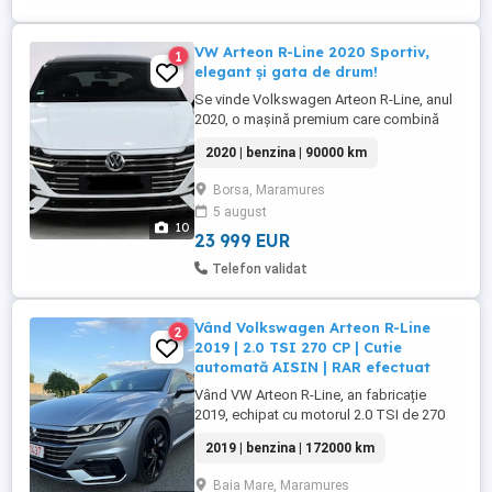
VW Arteon R-Line 2020 Sportiv,
1
elegant și gata de drum!
Se vinde Volkswagen Arteon R-Line, anul
2020, o mașină premium care combină
perfect puterea cu eleganța. Ideală pentru
2020 | benzina | 90000 km
cine vrea să iasă în evidență și să se
bucure de confort la fiecare drum. Motor
Borsa, Maramures
2.0 TSI puternic și fiabil 190 (toți tineri și
5 august
nevătămați ) 90.000 km (în creștere
10
mașina ...
23 999 EUR
Telefon validat
Vând Volkswagen Arteon R-Line
2
2019 | 2.0 TSI 270 CP | Cutie
automată AISIN | RAR efectuat
Vând VW Arteon R-Line, an fabricație
2019, echipat cu motorul 2.0 TSI de 270
CP și cutie automată AISIN una dintre cele
2019 | benzina | 172000 km
mai apreciate și fiabile combinații de
motorizare și transmisie disponibile pe
Baia Mare, Maramures