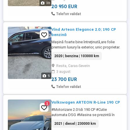
2018 Kilometri: 79.700 km reali, rulati în
10
regim extraurban Motorizare: ...
20 950 EUR
Telefon validat
Vînd Arteon Elegance 2.0; 190 CP
benzină
Mașină foarte bine întreținută,are folie
premium luxury la exterior, unic proprietar.
Nu accept schimburi
2020 | benzina | 103000 km
Resita, Caras-Severin
3 august
5
23 700 EUR
Telefon validat
Volkswagen ARTEON R-Line 190 CP
1
#Motorizare 2.0 tdi 190 CP #Cutie
automata DSG #Masina se prezintă în
stare foarte bună. #Toate actele se
2021 | diesel | 230000 km
finalizează pe loc inclusiv certificat fiscal.