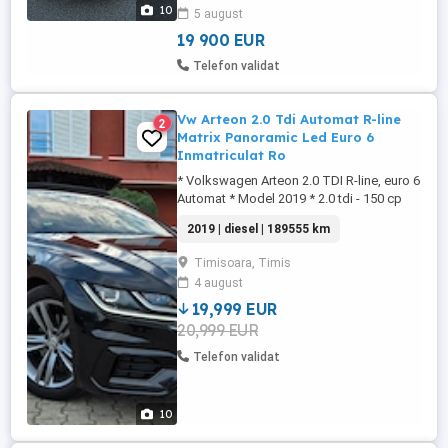
acest model. 270 CP puternic și plăcut la
10
5 august
condus Cutie automată AISIN recunoscută
pentru fiabilitate ...
19 900 EUR
Telefon validat
Vw Arteon 2.0 Tdi Automat R-line
2
Matrix Panoramic Led Euro 6
Inmatriculat Ro
* Volkswagen Arteon 2.0 TDI R-line, euro 6
Automat * Model 2019 * 2.0 tdi - 150 cp
*Cutie automata DSG *Faruri full led cea
2019 | diesel | 189555 km
mai noua tehnologie ( decupeaza masinile
din fata) *Panoramic *Virtual Cockpit-
Timisoara, Timis
Bord digital *Distronic *Lane Assist *Side
4 august
Assist *Front Assist-Asistenta vizuala
sonora ...
19,999 EUR
20,999 EUR
Telefon validat
10