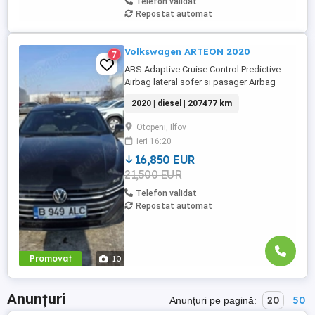
Telefon validat
Repostat automat
Volkswagen ARTEON 2020
7
ABS Adaptive Cruise Control Predictive
Airbag lateral sofer si pasager Airbag
scaun pasager Airbag sofer Airbag-uri
2020 | diesel | 207477 km
cap fata Airbag-uri cap spate Asistenta
faza lunga Asistenta in rampa Bluetooth
Otopeni, Ilfov
Camera video spate Climatronic Cotiera
ieri 16:20
(fata) ESP Faruri LED Frana parcare
electrica Front Assistant iluminare ...
16,850 EUR
21,500 EUR
Telefon validat
Repostat automat
Promovat
10
Anunțuri
20
50
Anunțuri pe pagină: