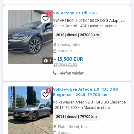
VW Arteon 2.0tdi DSG
5
VW ARTEON 2.0TDI 150 CP DSG Adaptive
Cruise Control - ACC i asistent pentru
mentinerea constanta si adaptarea vitezei
2018 | diesel | 267000 km
de rulare in functie de ceilalti participanti
la trafic Aer conditionat automat Air Care
Oradea, Bihor
Airbag cortina fata spate inclusiv Airbag
3 august
frontal sofer si pasager cu Anvelope
AirStop 245 ...
13,300 EUR
8
13,700 EUR
Telefon validat
Volkswagen Arteon 2.0 TDI DSG
1
Elegance - 2018. 79.700 km
Volkswagen Arteon 2.0 TDI DSG Elegance
- 2018. 79.700 km Masină în stare
impecabilă, adusă din Germania, folosită
2018 | diesel | 79700 km
cu grijă. Perfectă atât pentru business cât
si personal. cu un consum excelent si
Piatra Neamt, Neamt
design premium. Informaţii tehnice: An:
3 august