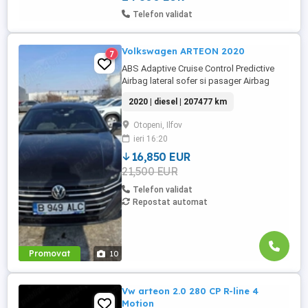
Telefon validat
Volkswagen ARTEON 2020
7
ABS Adaptive Cruise Control Predictive
Airbag lateral sofer si pasager Airbag
scaun pasager Airbag sofer Airbag-uri
2020 | diesel | 207477 km
cap fata Airbag-uri cap spate Asistenta
faza lunga Asistenta in rampa Bluetooth
Otopeni, Ilfov
Camera video spate Climatronic Cotiera
ieri 16:20
(fata) ESP Faruri LED Frana parcare
electrica Front Assistant iluminare ...
16,850 EUR
21,500 EUR
Telefon validat
Repostat automat
Promovat
10
Vw arteon 2.0 280 CP R-line 4
Motion