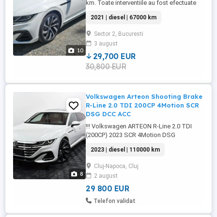
km. Toate interventiile au fost efectuate
doar la reprezentanta. - Set roti de vara cu
2021 | diesel | 67000 km
anvelope 245 40 R19 - DOT 2025 Pirelli p
zero pz5 si jante Montevidelo 19 - Set roti
Sector 2, Bucuresti
de iarna cu jante Sebring 8,0 x 18 si
3 august
anvelope Continental - Faruri IQ.Light LED
10
Matrix - ...
29,700 EUR
30,800 EUR
Volkswagen Arteon Shooting Brake
R-Line 2.0 TDI 200CP 4Motion SCR
DSG DCC ACC
!!! Volkswagen ARTEON R-Line 2.0 TDI
(200CP) 2023 SCR 4Motion DSG
Impecabil !!! * Decembrie 2022 * serie
2023 | diesel | 110000 km
sasiu la cerere Specificații: * Culoare: Alb
perlat * Tip combustibil: Motorină *
Cluj-Napoca, Cluj
Capacitate motor: 1968 cmc * Putere
8
2 august
motor: 200 CP * Transmisie: Automată
DSG * Standard de emisii: Euro 6 *
29 800 EUR
ISTORIC ...
Telefon validat