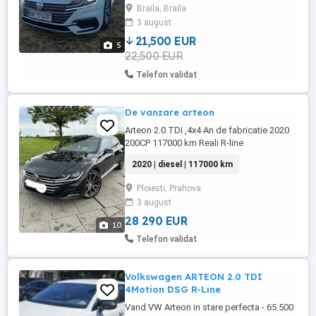
#Dotari: *AccDistronic *Front assist
Braila, Braila
(asistenta în caz de impact) *Lane assist
3 august
(asistentapărăsirebandaderulare) *Faruri
LED Matrix adaptive *Adaptive ...
21,500 EUR
5
22,500 EUR
Telefon validat
De vanzare arteon
Arteon 2.0 TDI ,4x4 An de fabricatie 2020
200CP 117000 km Reali R-line
interior+exterior Scaune full electrice
2020 | diesel | 117000 km
stanga dreapta Scaune incalzit cu
memorie si masaj Încălzire in bancheta din
Ploiesti, Prahova
spate Încălzire auxiliara Interior piele
3 august
(Scaune+bord) Volan piele Volan incalzit
Comenzi pe Volan Padele Pilot ...
28 290 EUR
10
Telefon validat
Volkswagen ARTEON 2.0 TDI
4Motion DSG R-Line
Vand VW Arteon in stare perfecta - 65.500