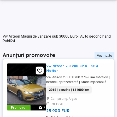
Vw Arteon Masini de vanzare sub 30000 Euro | Auto second hand
Publi24
Anunțuri promovate
Vezi toate
Vw arteon 2.0 280 CP R-line 4
Motion
VW Arteon 2.0 TSI 280 CP R-Line 4Motion |
Istoric Reprezentanță | Stare Impecabilă
Preț: 25.900 EUR (Negociabil în limita
2018 | benzina | 141000 km
bunului simț, doar la fața locului) Rulaj:
141.000 km (100% reali, verificabili în
Campulung, Arges
rețeaua VW) An fabricație: 05 2018
ieri 10:31
Motorizare: 2.0 TSI (Benzină) 280 CP
Promovat
7
Transmisie: Automată ...
25 900 EUR