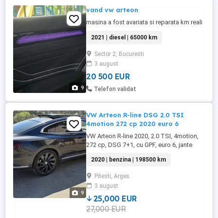
vand vw arteon
masina a fost avariata si reparata km reali
2021 | diesel | 65000 km
Sector 2, Bucuresti
3 august
20 500 EUR
9
Telefon validat
VW Arteon R-line DSG 2.0 TSI
4motion 272 cp 2020 euro 6
VW Arteon R-line 2020, 2.0 TSI, 4motion,
272 cp, DSG 7+1, cu GPF, euro 6, jante
Rosario 20", piele nappa, cu foarte multe
2020 | benzina | 198500 km
dotări: Keyless go keyless entry Faruri
adaptive cu funcție Matrix Suspensie
Pitesti, Arges
adaptiva cu 5 moduri de condus Digital
3 august
cokcpit Priza 220V Încărcare wireless pt
9
telefon Haion electric Trapa Sistem ...
25,000 EUR
27,000 EUR