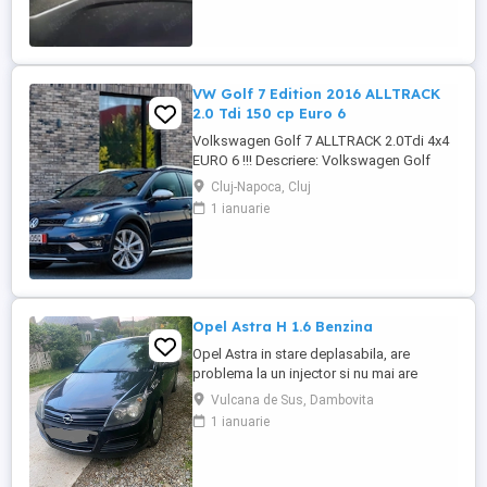
mesaj locația este Marghita județul Bihor
se oferă fiscal s-au ...
VW Golf 7 Edition 2016 ALLTRACK
2.0 Tdi 150 cp Euro 6
Volkswagen Golf 7 ALLTRACK 2.0Tdi 4x4
EURO 6 !!! Descriere: Volkswagen Golf
Alltrack 2016, o mașină care îmbină
Cluj-Napoca, Cluj
perfect performanța unui motor de 2.0 TDI
1 ianuarie
(150CP) cu eficiența și confortul premium.
Mașina se prezintă într-o stare estetică și
tehnică excelentă, beneficiind de o listă
lungă de dotări ...
Opel Astra H 1.6 Benzina
Opel Astra in stare deplasabila, are
problema la un injector si nu mai are
putere dar se poate deplasa, pretul este
Vulcana de Sus, Dambovita
negociabil la fata locului, masina are si
1 ianuarie
instalație Gpl omologată.