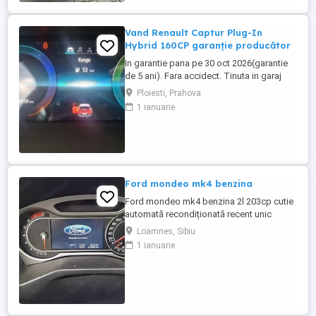
Vand Renault Captur Plug-In
Hybrid 160CP garanție producător
In garantie pana pe 30 oct 2026(garantie
de 5 ani). Fara accidect. Tinuta in garaj
(arata ca noua, nu are zgarieturi). Folosita
Ploiesti, Prahova
doar la naveta(30km zilnic). Nu are urme
1 ianuarie
de uzura, placutele si discurile nu sunt
deloc uzate datarita sistemului de franare
regenerativa. Masina are foarte multe
dotari suplimentare ...
Ford mondeo mk4 benzina
Ford mondeo mk4 benzina 2l 203cp cutie
automată recondiționată recent unic
proprietar estetic 8 10 cu mici defecte
Loamnes, Sibiu
specifice vârstei cutia dotări toate
1 ianuarie
funcționale se oferă fiscal preț negociabil
pentru mai multe detalii la telefon sau
mesaj locația este Marghita județul Bihor
se oferă fiscal s-au ...