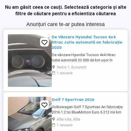
Nu am găsit ceea ce cauți.
Selectează categoria și alte
filtre de căutare pentru a eficientiza căutarea
Anunțuri care te-ar putea interesa
De Vânzare Hyundai Tucson 4x4
Htrac cutie automată an fabricație
2020
De vânzare Hyundai Tucson 4x4 Htrac
cutie automată 33 000 de km ușor în
creștere an fabricație 2020 ,anul trecut a
Sector 1, Bucuresti
ieșit din garanție, revizie efectuată la
1 ianuarie
30000 de km ,schimb ulei și filtre.Climă
automată,volan îmbrăcat în piele și
încălzit,scaune încălzite,4 geamuri
electrice, oglinzi electrice ,rabatabile ...
Golf 7 Sportvan 2016
Volkswagen Golf 7 Sportvan An fabricație
2016 1.2 tsi BlueMotion Euro 6 212 mii km
reali, carte service etc. Import Germania
Alba Iulia, Alba
TEL.
1 ianuarie