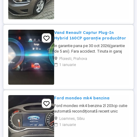
Vand Renault Captur Plug-In
Hybrid 160CP garanție producător
In garantie pana pe 30 oct 2026(garantie
de 5 ani). Fara accidect. Tinuta in garaj
(arata ca noua, nu are zgarieturi). Folosita
Ploiesti, Prahova
doar la naveta(30km zilnic). Nu are urme
1 ianuarie
de uzura, placutele si discurile nu sunt
deloc uzate datarita sistemului de franare
regenerativa. Masina are foarte multe
dotari suplimentare ...
Ford mondeo mk4 benzina
Ford mondeo mk4 benzina 2l 203cp cutie
automată recondiționată recent unic
proprietar estetic 8 10 cu mici defecte
Loamnes, Sibiu
specifice vârstei cutia dotări toate
1 ianuarie
funcționale se oferă fiscal preț negociabil
pentru mai multe detalii la telefon sau