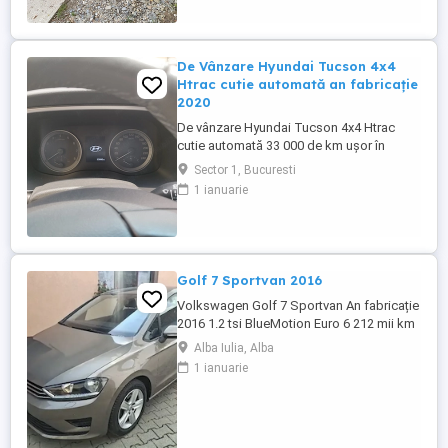
De Vânzare Hyundai Tucson 4x4
Htrac cutie automată an fabricație
2020
De vânzare Hyundai Tucson 4x4 Htrac
cutie automată 33 000 de km ușor în
creștere an fabricație 2020 ,anul trecut a
Sector 1, Bucuresti
ieșit din garanție, revizie efectuată la
1 ianuarie
30000 de km ,schimb ulei și filtre.Climă
automată,volan îmbrăcat în piele și
încălzit,scaune încălzite,4 geamuri
electrice, oglinzi electrice ,rabatabile ...
Golf 7 Sportvan 2016
Volkswagen Golf 7 Sportvan An fabricație
2016 1.2 tsi BlueMotion Euro 6 212 mii km
reali, carte service etc. Import Germania
Alba Iulia, Alba
TEL.
1 ianuarie