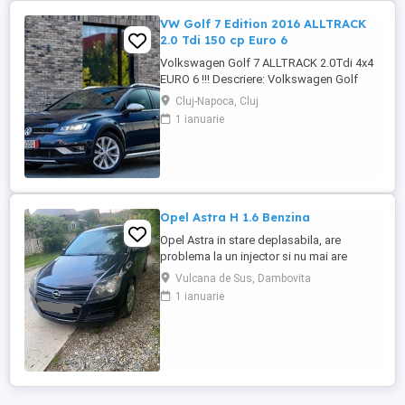
VW Golf 7 Edition 2016 ALLTRACK
2.0 Tdi 150 cp Euro 6
Volkswagen Golf 7 ALLTRACK 2.0Tdi 4x4
EURO 6 !!! Descriere: Volkswagen Golf
Alltrack 2016, o mașină care îmbină
Cluj-Napoca, Cluj
perfect performanța unui motor de 2.0 TDI
1 ianuarie
(150CP) cu eficiența și confortul premium.
Mașina se prezintă într-o stare estetică și
tehnică excelentă, beneficiind de o listă
lungă de dotări ...
Opel Astra H 1.6 Benzina
Opel Astra in stare deplasabila, are
problema la un injector si nu mai are
putere dar se poate deplasa, pretul este
Vulcana de Sus, Dambovita
negociabil la fata locului, masina are si
1 ianuarie
instalație Gpl omologată.