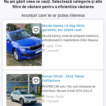
Nu am găsit ceea ce cauți.
Selectează categoria și alte
filtre de căutare pentru a eficientiza căutarea
Anunțuri care te-ar putea interesa
Skoda Kamiq 1.5 dsg 2024,
garantie, km 10200 reali
Skoda Kamiq, nivel de echipare Selection,
achiziționată în Septembrie 2024. Mașina
se află într-o stare impecabila. Detalii
Lugoj, Timis
tehnice: Motorizare: 1.5 TSI, 150 CP
1 ianuarie
Transmisie: Automată DSG An fabricație:
2024 (Septembrie) Kilometraj: 10200 km
(reali, verificabili) Garanție: Mașina
beneficiază de garanția ...
Nissan Xtrail - 2016 Tekna
FullOptions
PROPRIETAR unic ! NU sunt interesat de
schimburi. Nissan X-trail 2016, Euro 6
244000 km reali in crestere, masina
Bacau, Bacau
ruleaza zilnic Motorizare PureDrive 1.6 dCi
1 ianuarie
130CP Distributie pe lant Cutie manuala