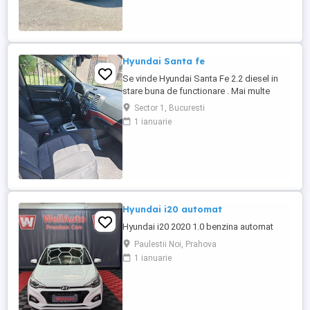
6+1 Unic proprietar în România (1
proprietar în străinătate , mașina a fost
cumpărată de ...
Hyundai Santa fe
Se vinde Hyundai Santa Fe 2.2 diesel in
stare buna de functionare . Mai multe
detalii la telefon
Sector 1, Bucuresti
1 ianuarie
Hyundai i20 automat
Hyundai i20 2020 1.0 benzina automat
Paulestii Noi, Prahova
1 ianuarie