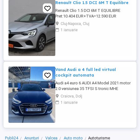
Renault Clio 1.5 DCI 6M T Equilibre
Renault Clio 1.5 DCI 6M T EQUILIBRE
Pret:10.404 EUR+TVA=12.590 EUR
GARANTIE TEHNICA: 12 luni sau 20.000
Cluj-Napoca, Cluj
km inclusa in pret! Posibilitate extindere
1 ianuarie
garantie tehnica pana la 36 luni, fara limita
de kilometri (cost suplimentar)! Dotari: -
Motorizare 1.5 DCI 100 CP,Euro 6 -Cutie
viteze manuala 6+1 ...
Vand Audi a 4 full led virtual
cockpit automata
Audi a4 euro 6 AUDI A4 Model 2021 motor
2.0 versiunea 35 TFSI S tronic MHE
consum și impozit redus * Cutie automată
Craiova, Dolj
S-Tronic * Start Stop * Audi Preesense (
1 ianuarie
franare de urgenta) * Bord digital *
Navigatie echipata cu sistem Carplay
Android * Tapiterie piele * volan
multifunctional cu padele * pachet ...
Publi24
Anunțuri
Valcea
Auto moto
Autoturisme