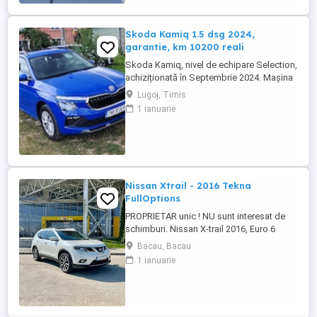
multifunctional cu padele * pachet ...
Skoda Kamiq 1.5 dsg 2024,
garantie, km 10200 reali
Skoda Kamiq, nivel de echipare Selection,
achiziționată în Septembrie 2024. Mașina
se află într-o stare impecabila. Detalii
Lugoj, Timis
tehnice: Motorizare: 1.5 TSI, 150 CP
1 ianuarie
Transmisie: Automată DSG An fabricație:
2024 (Septembrie) Kilometraj: 10200 km
(reali, verificabili) Garanție: Mașina
beneficiază de garanția ...
Nissan Xtrail - 2016 Tekna
FullOptions
PROPRIETAR unic ! NU sunt interesat de
schimburi. Nissan X-trail 2016, Euro 6
244000 km reali in crestere, masina
Bacau, Bacau
ruleaza zilnic Motorizare PureDrive 1.6 dCi
1 ianuarie
130CP Distributie pe lant Cutie manuala
6+1 Unic proprietar în România (1
proprietar în străinătate , mașina a fost
cumpărată de ...