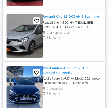
Renault Clio 1.5 DCI 6M T Equilibre
Renault Clio 1.5 DCI 6M T EQUILIBRE
Pret:10.404 EUR+TVA=12.590 EUR
GARANTIE TEHNICA: 12 luni sau 20.000
Cluj-Napoca, Cluj
km inclusa in pret! Posibilitate extindere
1 ianuarie
garantie tehnica pana la 36 luni, fara limita
de kilometri (cost suplimentar)! Dotari: -
Motorizare 1.5 DCI 100 CP,Euro 6 -Cutie
viteze manuala 6+1 ...
Vand Audi a 4 full led virtual
cockpit automata
Audi a4 euro 6 AUDI A4 Model 2021 motor
2.0 versiunea 35 TFSI S tronic MHE
consum și impozit redus * Cutie automată
Craiova, Dolj
S-Tronic * Start Stop * Audi Preesense (
1 ianuarie
franare de urgenta) * Bord digital *
Navigatie echipata cu sistem Carplay
Android * Tapiterie piele * volan