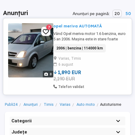
Anunțuri
20
50
Anunțuri pe pagină:
opel meriva AUTOMATĂ
7
Vând Opel meriva motor 1.6 benzina, euro
5 an 2006. Mașina este in stare foarte
buna de funcționare,climă funcțională.
2006 | benzina | 114000 km
Geamuri electrice. Nu are rugină. nu a avut
numere roși scoase. Nu necesită nici o
Varias, Timis
investiție. Este o mașină ideala de oraș, cu
6 august
întreținere și consum foarte ieftin.Preț
foarte puțin ...
1,890 EUR
8
2,190 EUR
Telefon validat
Publi24
Anunțuri
Timis
Varias
Auto moto
Autoturisme
Categorii
Județe