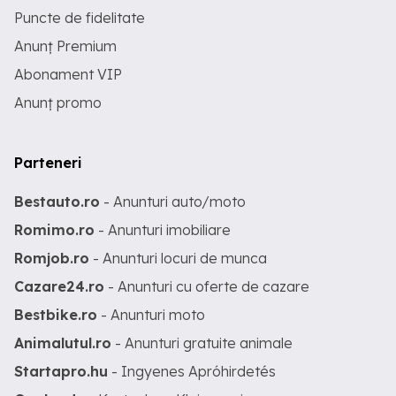
Puncte de fidelitate
Anunț Premium
Abonament VIP
Anunț promo
Parteneri
Bestauto.ro
- Anunturi auto/moto
Romimo.ro
- Anunturi imobiliare
Romjob.ro
- Anunturi locuri de munca
Cazare24.ro
- Anunturi cu oferte de cazare
Bestbike.ro
- Anunturi moto
Animalutul.ro
- Anunturi gratuite animale
Startapro.hu
- Ingyenes Apróhirdetés