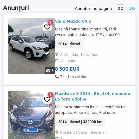
Anunțuri
20
50
Anunțuri pe pagină:
Vând Mazda CX 5
2
Mașină foarte bine întreținută, fără
evenimente neplăcute. ITP valabil 09
2027,Certificat fiscal la vânzare, primul
2014 | diesel
proprietar în RO (nefumător).Merită
văzută.
Alexandria, Teleorman
4 august
8 500 EUR
3
Telefon validat
Mazda cx 5 2014 , E6 ,4x4, manuala
1
E6 fara adblue
Masina se vinde cu fiscal si certificat rar
autopass. Ambreiaj nou, Pret usor
negociabil. Este euro 6 fara adblue.
2014 | diesel | 332000 km
Rosiori de Vede, Teleorman
24 iulie