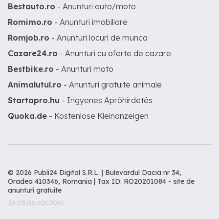
Bestauto.ro
- Anunturi auto/moto
Romimo.ro
- Anunturi imobiliare
Romjob.ro
- Anunturi locuri de munca
Cazare24.ro
- Anunturi cu oferte de cazare
Bestbike.ro
- Anunturi moto
Animalutul.ro
- Anunturi gratuite animale
Startapro.hu
- Ingyenes Apróhirdetés
Quoka.de
- Kostenlose Kleinanzeigen
© 2026 Publi24 Digital S.R.L. | Bulevardul Dacia nr 34,
Oradea 410346, Romania | Tax ID: RO20201084 -
site de
anunturi gratuite
26.08.06.c0c206c