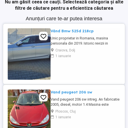
Nu am găsit ceea ce cauți.
Selectează categoria și alte
filtre de căutare pentru a eficientiza căutarea
Anunțuri care te-ar putea interesa
Vând Bmw 525d 218cp
Unic proprietar in Romania, masina
personala din 2019. Istoric revizii in
service autorizat (deține facturile). BMW
Craiova, Dolj
525D Facelift Euro6, motorizare 2.0
1 ianuarie
Biturbo 218 cp, cutie automata cu
steptronic 8+1 rapoarte, 3 moduri de
condus Eco-Pro Comfort Sport, Navigație
mare NBT inclusiv harta RO - hartile ...
Vand peugeot 206 sw
Vand peugeot 206 sw intreg. An fabricatie
2005, diesel, motor 1.4 Masina este
radiata. Pentru mai multe detalii va rog
Ploscos, Cluj
sunati la nr. de telefon afisat:
1 ianuarie