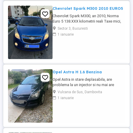
Chevrolet Spark M300 2010 EURO5
Chevrolet Spark M300, an 2010, Norma
Euro 5 138.XXX kilometrii reali Taxe mici,
consum mic 5-6% in oras, costuri mici de
Sector 3, Bucuresti
intretinere Dotari: -Motor 1.0 16v 68cp,
1 ianuarie
Euro 5, Distributie Lant -AC manual
functional -ABS -Proiectoare ceata -
Computer de bord, temperatura exterioare
-CD, USB, comenzi pe volan -Oglinzi ...
Opel Astra H 1.6 Benzina
Opel Astra in stare deplasabila, are
problema la un injector si nu mai are
putere dar se poate deplasa, pretul este
Vulcana de Sus, Dambovita
negociabil la fata locului, masina are si
1 ianuarie
instalație Gpl omologată.