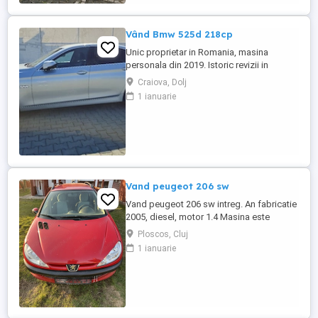
privat unic proprietar ...
Vând Bmw 525d 218cp
Unic proprietar in Romania, masina
personala din 2019. Istoric revizii in
service autorizat (deține facturile). BMW
Craiova, Dolj
525D Facelift Euro6, motorizare 2.0
1 ianuarie
Biturbo 218 cp, cutie automata cu
steptronic 8+1 rapoarte, 3 moduri de
condus Eco-Pro Comfort Sport, Navigație
mare NBT inclusiv harta RO - hartile ...
Vand peugeot 206 sw
Vand peugeot 206 sw intreg. An fabricatie
2005, diesel, motor 1.4 Masina este
radiata. Pentru mai multe detalii va rog
Ploscos, Cluj
sunati la nr. de telefon afisat:
1 ianuarie