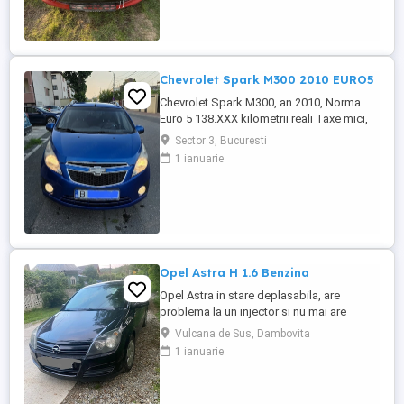
Chevrolet Spark M300 2010 EURO5
Chevrolet Spark M300, an 2010, Norma
Euro 5 138.XXX kilometrii reali Taxe mici,
consum mic 5-6% in oras, costuri mici de
Sector 3, Bucuresti
intretinere Dotari: -Motor 1.0 16v 68cp,
1 ianuarie
Euro 5, Distributie Lant -AC manual
functional -ABS -Proiectoare ceata -
Computer de bord, temperatura exterioare
-CD, USB, comenzi pe volan -Oglinzi ...
Opel Astra H 1.6 Benzina
Opel Astra in stare deplasabila, are
problema la un injector si nu mai are
putere dar se poate deplasa, pretul este
Vulcana de Sus, Dambovita
negociabil la fata locului, masina are si
1 ianuarie
instalație Gpl omologată.