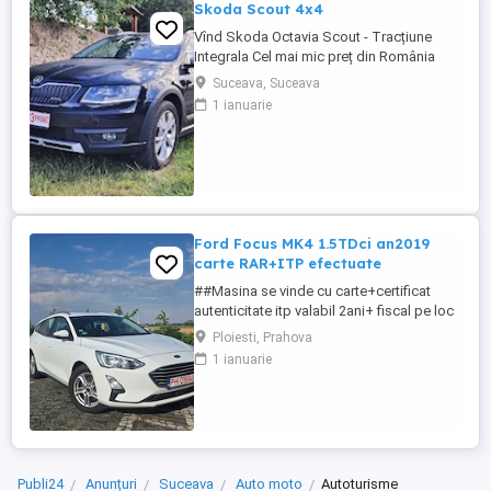
Skoda Scout 4x4
Vînd Skoda Octavia Scout - Tracțiune
Integrala Cel mai mic preț din România
pentru acest model !!!!!!!!!! Consum 5,9 pe
Suceava, Suceava
ultimii 1000 km Pilot automat Euro 6 fără
1 ianuarie
adblue Xenon & LED Start-Stop Dublu
Climatronic Oglinzi electrice & încălzite
Parbriz degivrant (încalzire) Bluetooth
Încălzire scaune ...
Ford Focus MK4 1.5TDci an2019
carte RAR+ITP efectuate
##Masina se vinde cu carte+certificat
autenticitate itp valabil 2ani+ fiscal pe loc
## -Ford Focus MK4-1.5TDci 95cp DIESEL
Ploiesti, Prahova
EURO 6 an2019 fără AD Blue -245.000KM
1 ianuarie
Reali 100% (istoric verificat ),Carte
Service+facturi doveditoare!!! Raport
carvertical vezi poze -Cumparata de la
privat unic proprietar ...
Publi24
Anunțuri
Suceava
Auto moto
Autoturisme