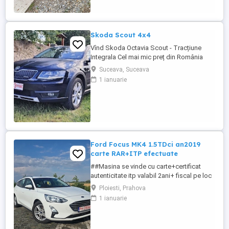
Skoda Scout 4x4
Vînd Skoda Octavia Scout - Tracțiune
Integrala Cel mai mic preț din România
pentru acest model !!!!!!!!!! Consum 5,9 pe
Suceava, Suceava
ultimii 1000 km Pilot automat Euro 6 fără
1 ianuarie
adblue Xenon & LED Start-Stop Dublu
Climatronic Oglinzi electrice & încălzite
Parbriz degivrant (încalzire) Bluetooth
Încălzire scaune ...
Ford Focus MK4 1.5TDci an2019
carte RAR+ITP efectuate
##Masina se vinde cu carte+certificat
autenticitate itp valabil 2ani+ fiscal pe loc
## -Ford Focus MK4-1.5TDci 95cp DIESEL
Ploiesti, Prahova
EURO 6 an2019 fără AD Blue -245.000KM
1 ianuarie
Reali 100% (istoric verificat ),Carte
Service+facturi doveditoare!!! Raport
carvertical vezi poze -Cumparata de la