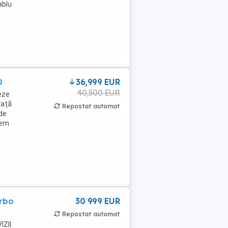
ablu
D
36,999 EUR
40,500 EUR
eze
față
Repostat automat
 de
tem
rbo
30 999 EUR
Repostat automat
IZII