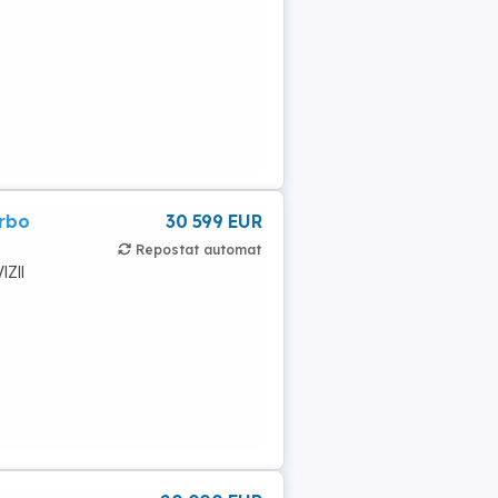
rbo
30 599 EUR
Repostat automat
IZII