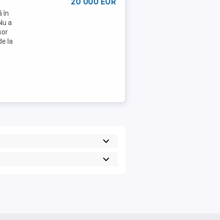
20 000 EUR
 în
Nu a
șor
e la