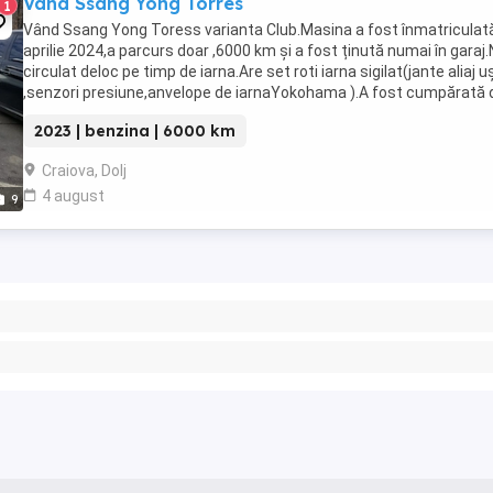
Vând Ssang Yong Torres
1
Vând Ssang Yong Toress varianta Club.Masina a fost înmatriculată
aprilie 2024,a parcurs doar ,6000 km și a fost ținută numai în garaj.
circulat deloc pe timp de iarna.Are set roti iarna sigilat(jante aliaj u
,senzori presiune,anvelope de iarnaYokohama ).A fost cumpărată d
reprezentanta ...
2023 | benzina | 6000 km
Craiova, Dolj
4 august
9