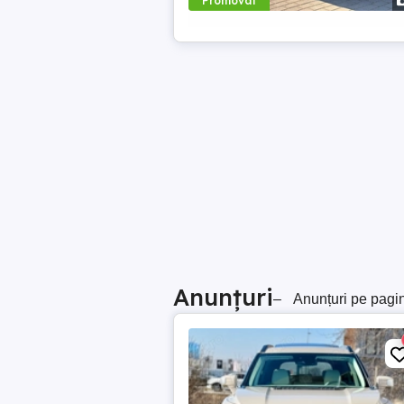
Promovat
Anunțuri
–
Anunțuri pe pagi