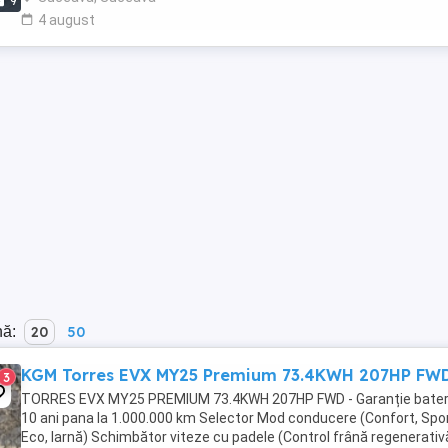
9
4 august
nă:
20
50
KGM Torres EVX MY25 Premium 73.4KWH 207HP FW
3
TORRES EVX MY25 PREMIUM 73.4KWH 207HP FWD - Garanție bater
10 ani pana la 1.000.000 km Selector Mod conducere (Confort, Spor
Eco, Iarnă) Schimbător viteze cu padele (Control frână regenerativ