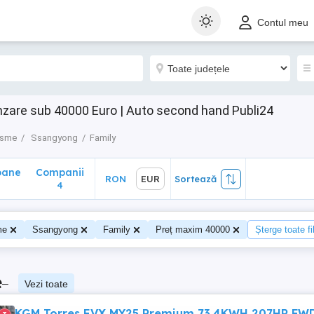
ane
Companii
RON
EUR
Sortează
Contul meu
4
zare sub 40000 Euro | Auto second hand Publi24
isme
Ssangyong
Family
oane
Companii
RON
EUR
Sortează
4
me
Ssangyong
Family
Preț maxim 40000
Șterge toate fil
e
–
Vezi toate
KGM Torres EVX MY25 Premium 73.4KWH 207HP FW