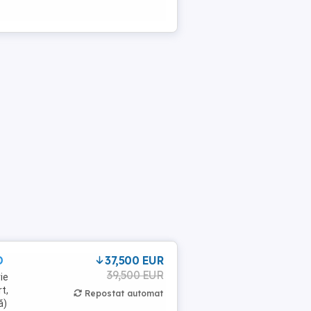
D
37,500 EUR
39,500 EUR
ie
t,
Repostat automat
ă)