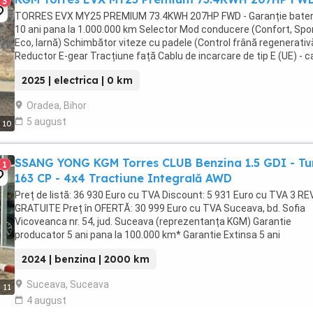
3
TORRES EVX MY25 PREMIUM 73.4KWH 207HP FWD - Garanție bater
10 ani pana la 1.000.000 km Selector Mod conducere (Confort, Spor
Eco, Iarnă) Schimbător viteze cu padele (Control frână regenerativ
Reductor E-gear Tracțiune față Cablu de incarcare de tip E (UE) - c
monofazat de tip 2 Sistem de ...
2025 | electrica | 0 km
Oradea, Bihor
5 august
10
SSANG YONG KGM Torres CLUB Benzina 1.5 GDI - Tu
1
163 CP - 4x4 Tractiune Integrală AWD
Preț de listă: 36 930 Euro cu TVA Discount: 5 931 Euro cu TVA 3 REV
GRATUITE Preț în OFERTĂ: 30 999 Euro cu TVA Suceava, bd. Sofia
Vicoveanca nr. 54, jud. Suceava (reprezentanța KGM) Garantie
producator 5 ani pana la 100.000 km* Garantie Extinsa 5 ani
suplimentar pana la 150.000 km* Oferta ...
2024 | benzina | 2000 km
Suceava, Suceava
11
4 august