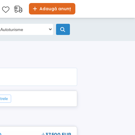
Adaugă anunț
trele
D
37,500 EUR