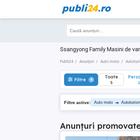
publi
24
.ro
Toate
Perso
Filtre
4
5
1
Ssangyong Family Masini de van
Publi24
Anunțuri
Auto moto
Autotur
Toate
Pers
Filtre
4
5
1
→
Filtre active:
Auto moto
Autoturis
Anunțuri promovat