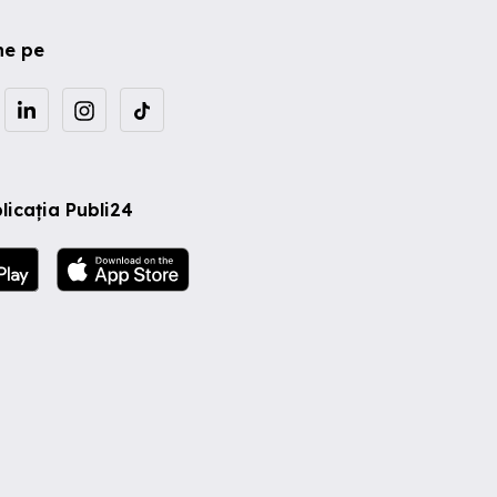
ne pe
licația Publi24