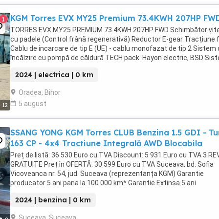
KGM Torres EVX MY25 Premium 73.4KWH 207HP FW
1
TORRES EVX MY25 PREMIUM 73.4KWH 207HP FWD Schimbător vit
cu padele (Control frână regenerativă) Reductor E-gear Tracțiune 
Cablu de incarcare de tip E (UE) - cablu monofazat de tip 2 Sistem
încălzire cu pompă de căldură TECH pack: Hayon electric, BSD Sis
monitorizare unghi mort, BSW ...
2024 | electrica | 0 km
Oradea, Bihor
5 august
12
SSANG YONG KGM Torres CLUB Benzina 1.5 GDI - Tu
163 CP - 4x4 Tractiune Integrală AWD Blocabila
Preț de listă: 36 530 Euro cu TVA Discount: 5 931 Euro cu TVA 3 REV
GRATUITE Preț în OFERTĂ: 30 599 Euro cu TVA Suceava, bd. Sofia
Vicoveanca nr. 54, jud. Suceava (reprezentanța KGM) Garantie
producator 5 ani pana la 100.000 km* Garantie Extinsa 5 ani
suplimentar pana la 150.000 km* Oferta ...
2024 | benzina | 0 km
Suceava, Suceava