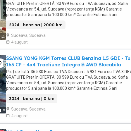
GRATUITE Preț în OFERTĂ: 30 999 Euro cu TVA Suceava, bd. Sofia
Vicoveanca nr. 54, jud. Suceava (reprezentanța KGM) Garantie
producator 5 ani pana la 100.000 km* Garantie Extinsa 5 ani
suplimentar pana la 150.000 km* Oferta ...
2024 | benzina | 2000 km
Suceava, Suceava
11
4 august
SSANG YONG KGM Torres CLUB Benzina 1.5 GDI - Tu
163 CP - 4x4 Tractiune Integrală AWD Blocabila
Preț de listă: 36 530 Euro cu TVA Discount: 5 931 Euro cu TVA 3 REV
GRATUITE Preț în OFERTĂ: 30 599 Euro cu TVA Suceava, bd. Sofia
Vicoveanca nr. 54, jud. Suceava (reprezentanța KGM) Garantie
producator 5 ani pana la 100.000 km* Garantie Extinsa 5 ani
suplimentar pana la 150.000 km* Oferta ...
2024 | benzina | 0 km
Suceava, Suceava
9
4 august