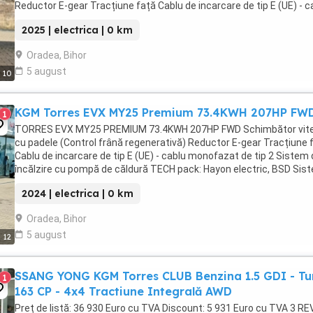
Reductor E-gear Tracțiune față Cablu de incarcare de tip E (UE) - c
monofazat de tip 2 Sistem de ...
2025 | electrica | 0 km
Oradea, Bihor
5 august
10
KGM Torres EVX MY25 Premium 73.4KWH 207HP FW
1
TORRES EVX MY25 PREMIUM 73.4KWH 207HP FWD Schimbător vit
cu padele (Control frână regenerativă) Reductor E-gear Tracțiune 
Cablu de incarcare de tip E (UE) - cablu monofazat de tip 2 Sistem
încălzire cu pompă de căldură TECH pack: Hayon electric, BSD Sis
monitorizare unghi mort, BSW ...
2024 | electrica | 0 km
Oradea, Bihor
5 august
12
SSANG YONG KGM Torres CLUB Benzina 1.5 GDI - Tu
1
163 CP - 4x4 Tractiune Integrală AWD
Preț de listă: 36 930 Euro cu TVA Discount: 5 931 Euro cu TVA 3 REV