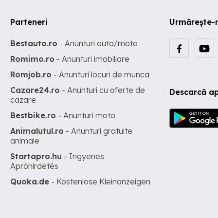
Parteneri
Urmărește-
Bestauto.ro
- Anunturi auto/moto
Romimo.ro
- Anunturi imobiliare
Romjob.ro
- Anunturi locuri de munca
Cazare24.ro
- Anunturi cu oferte de
Descarcă ap
cazare
Bestbike.ro
- Anunturi moto
Animalutul.ro
- Anunturi gratuite
animale
Startapro.hu
- Ingyenes
Apróhirdetés
Quoka.de
- Kostenlose Kleinanzeigen