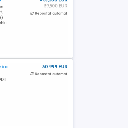
39,500 EUR
ie
t,
Repostat automat
ă)
ablu
rbo
30 999 EUR
Repostat automat
IZII