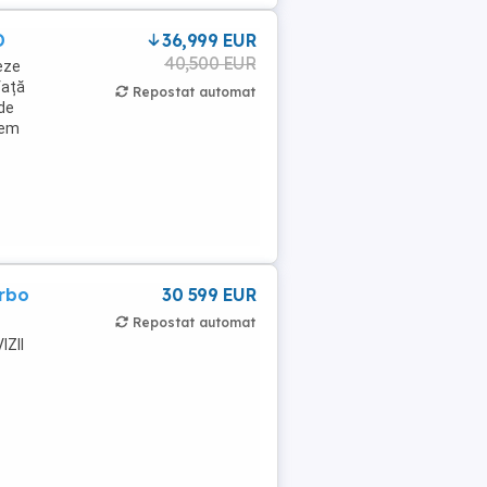
D
36,999 EUR
40,500 EUR
eze
față
Repostat automat
 de
tem
rbo
30 599 EUR
Repostat automat
IZII