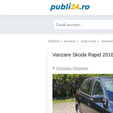
publi
24
.ro
Publi24
Anunțuri
Auto moto
Autotur
Vanzare Skoda Rapid 201
Constanta
,
Constanta