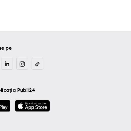
ne pe
licația Publi24