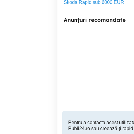
Skoda Rapid sub 6000 EUR
Anunțuri recomandate
Vând Skoda Fabia 3 din
Volvo V60 2018 190cp 2.0d
2017
Lumina
6,000 EUR
Pentru a contacta acest utilizato
Publi24.ro sau creează-ți rapid