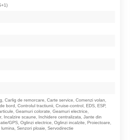
5+1)
g, Carlig de remorcare, Carte service, Comenzi volan,
e bord, Controlul tractiunii, Cruise-control, EDS, ESP,
articule, Geamuri colorate, Geamuri electrice,
r, Incalzire scaune, Inchidere centralizata, Jante din
gatie/GPS, Oglinzi electrice, Oglinzi incalzite, Proiectoare,
 lumina, Senzori ploaie, Servodirectie