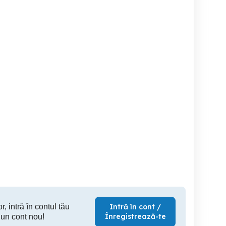
Vand DACIA LOGAN
Logan 07.2021 dCi. Istoric
in stare perfectă
,40000 km ,2020,unic
service. 
proprietar,8000 euro neg
senzori pa
Constanta
Constanta
C
8,500 EUR
8,000 EUR
6,
r, intră în contul tău
Intră în cont /
Înregistrează-te
 un cont nou!