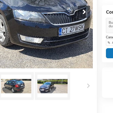
Co
Cara
A