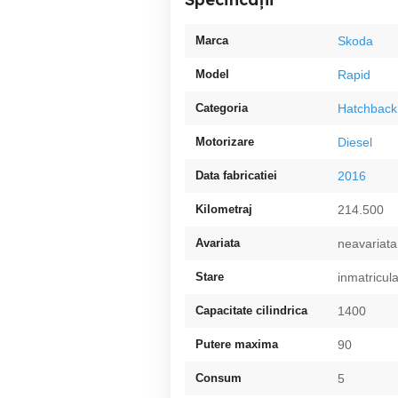
Marca
Skoda
Model
Rapid
Categoria
Hatchback
Motorizare
Diesel
Data fabricatiei
2016
Kilometraj
214.500
Avariata
neavariata
Stare
inmatricul
Capacitate cilindrica
1400
Putere maxima
90
Consum
5