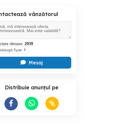
ntactează vânzătorul
ctere rămase:
2939
daugă fișier
?
Mesaj
Distribuie anunțul pe