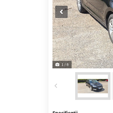
1
/ 8
Specificații