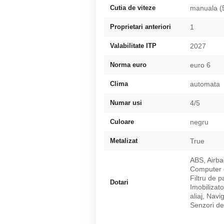
Cutia de viteze
manuala (
Proprietari anteriori
1
Valabilitate ITP
2027
Norma euro
euro 6
Clima
automata
Numar usi
4/5
Culoare
negru
Metalizat
True
ABS, Airba
Computer d
Filtru de p
Dotari
Imobilizato
aliaj, Navi
Senzori de