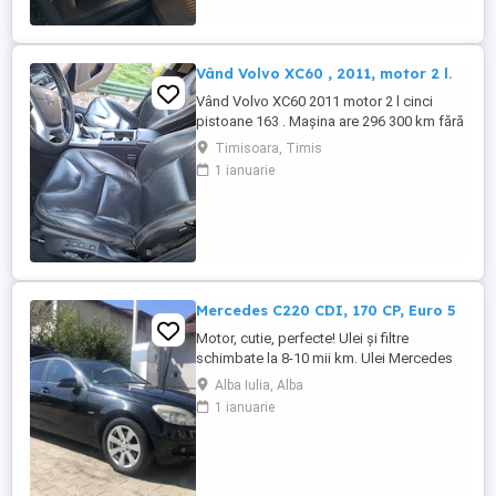
Vând Volvo XC60 , 2011, motor 2 l.
Vând Volvo XC60 2011 motor 2 l cinci
pistoane 163 . Mașina are 296 300 km fără
probleme mecanice si estetice. Dotări
Timisoara, Timis
scaune piele cu reglaje automate , cutie
1 ianuarie
manuala , GPS si camera marșarier,
senzori fata spate , portbagaj automat ,
panoramic funcțional, geamuri fumurii ,
jante cu anvelope de vara ...
Mercedes C220 CDI, 170 CP, Euro 5
Motor, cutie, perfecte! Ulei și filtre
schimbate la 8-10 mii km. Ulei Mercedes
15 W - 30. Echipamente si caracteristici
Alba Iulia, Alba
speciale: Sistem de navigație COMAND
1 ianuarie
APS: Sistem de navigație integrat
ultramodern cu ghidare dinamică a rutei.
Transmisie manuala 6 trepte. Climatizare
automată Thermotronic: ...