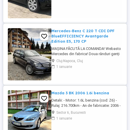
ultramodern cu ghidare dinamică a rutei.
Transmisie manuala 6 trepte. Climatizare
automată Thermotronic: ...
Mercedes-Benz C 220 T CDI DPF
BlueEFFICIENCY Avantgarde
Edition E5, 170 CP
MAȘINA FĂCUTĂ LA COMANDA! Webasto
Mercedes din fabrica! Doua rânduri genți
echipate. Echipament special: Faruri bi-
Cluj-Napoca, Cluj
xenon cu distribuție adaptivă a luminii
1 ianuarie
(Intelligent Light System), sistem de
asistență la conducere: Asistent adaptiv
pentru faza lungă, stingător, covorașe din
velur, rezervor de combustibil: ...
Mazda 3 BK 2006 1.6i benzina
Detalii: - Motor: 1.6L benzina (cod: Z6) -
Rulaj: 216.700km - An de fabricatie: 2006 -
Caroserie: Hatchback (cod: BK 14Z) -
Sector 6, Bucuresti
Culoare: Gri - Serie sasiu:
1 ianuarie
JMZBK14Z271511411 - Transmisie:
Manuala, 5 viteze - Pret: 1250 Dotari: -