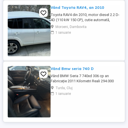
Vând Toyota RAV4, an 2010
Toyota RAV4 din 2010, motor diesel 2.2 D-
4D (110 kW 150 CP), cutie automată,
tracțiune integrală (4x4). Kilometraj:
Moroeni, Dambovita
170.000 km. Caroserie SUV, 5 locuri,
1 ianuarie
culoare albă. Dotări: scaune piele, cruise
control, filtru de particule. Se vinde direct
de la proprietar, cu cartea de identitate a
vehiculului ...
Vând Bmw seria 740 D
Vând BMW Seria 7 740xd 306 cp an
Fabricație 2011 Kilometri Reali 294.000
Mașina are 5 butoane. Interior piele
Turda, Cluj
neagră. Scaune electrice cu memorie și
1 ianuarie
masaj încălzite și ventilate. Bancheta ...