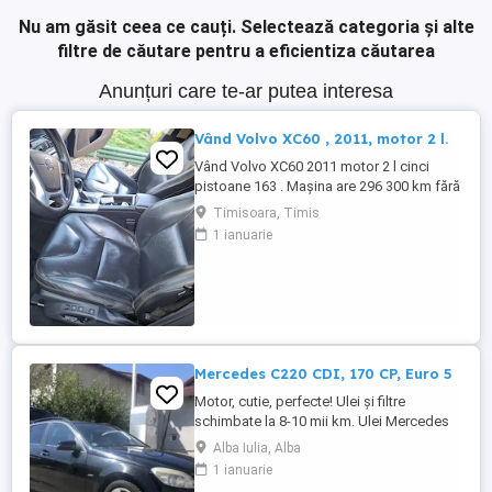
Nu am găsit ceea ce cauți.
Selectează categoria și alte
filtre de căutare pentru a eficientiza căutarea
Anunțuri care te-ar putea interesa
Vând Volvo XC60 , 2011, motor 2 l.
Vând Volvo XC60 2011 motor 2 l cinci
pistoane 163 . Mașina are 296 300 km fără
probleme mecanice si estetice. Dotări
Timisoara, Timis
scaune piele cu reglaje automate , cutie
1 ianuarie
manuala , GPS si camera marșarier,
senzori fata spate , portbagaj automat ,
panoramic funcțional, geamuri fumurii ,
jante cu anvelope de vara ...
Mercedes C220 CDI, 170 CP, Euro 5
Motor, cutie, perfecte! Ulei și filtre
schimbate la 8-10 mii km. Ulei Mercedes
15 W - 30. Echipamente si caracteristici
Alba Iulia, Alba
speciale: Sistem de navigație COMAND
1 ianuarie
APS: Sistem de navigație integrat