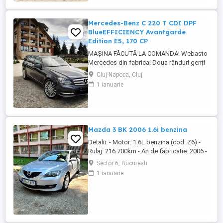
Mercedes-Benz C 220 T CDI DPF
BlueEFFICIENCY Avantgarde
Edition E5, 170 CP
MAȘINA FĂCUTĂ LA COMANDA! Webasto
Mercedes din fabrica! Doua rânduri genți
echipate. Echipament special: Faruri bi-
Cluj-Napoca, Cluj
xenon cu distribuție adaptivă a luminii
1 ianuarie
(Intelligent Light System), sistem de
asistență la conducere: Asistent adaptiv
pentru faza lungă, stingător, covorașe din
velur, rezervor de combustibil: ...
Mazda 3 BK 2006 1.6i benzina
Detalii: - Motor: 1.6L benzina (cod: Z6) -
Rulaj: 216.700km - An de fabricatie: 2006 -
Caroserie: Hatchback (cod: BK 14Z) -
Sector 6, Bucuresti
Culoare: Gri - Serie sasiu:
1 ianuarie
JMZBK14Z271511411 - Transmisie:
Manuala, 5 viteze - Pret: 1250 Dotari: -
Clima Aer conditionat - Computer de bord
- Geamuri electrice fata spate - ...