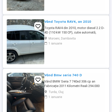
Clima Aer conditionat - Computer de bord
- Geamuri electrice fata spate - ...
Vând Toyota RAV4, an 2010
Toyota RAV4 din 2010, motor diesel 2.2 D-
4D (110 kW 150 CP), cutie automată,
tracțiune integrală (4x4). Kilometraj:
Moroeni, Dambovita
170.000 km. Caroserie SUV, 5 locuri,
1 ianuarie
culoare albă. Dotări: scaune piele, cruise
control, filtru de particule. Se vinde direct
de la proprietar, cu cartea de identitate a
vehiculului ...
Vând Bmw seria 740 D
Vând BMW Seria 7 740xd 306 cp an
Fabricație 2011 Kilometri Reali 294.000
Mașina are 5 butoane. Interior piele
Turda, Cluj
neagră. Scaune electrice cu memorie și
1 ianuarie
masaj încălzite și ventilate. Bancheta ...