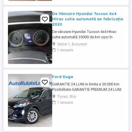
accesorii la 150.000 km Detin facturi
pentru cele mentionate ...
De Vânzare Hyundai Tucson 4x4
Htrac cutie automată an fabricație
2020
De vânzare Hyundai Tucson 4x4 Htrac
cutie automată 35000 de km ușor în
creștere an fabricație 2020 ,anul trecut a
Sector 1, Bucuresti
ieșit din garanție, revizie efectuată la
1 ianuarie
30000 de km ,schimb ulei și filtre.Climă
automată,volan îmbrăcat în piele și
încălzit,scaune încălzite,4 geamuri
electrice, oglinzi electrice ,rabatabile ...
Ford Kuga
GARANTIE 24 LUNI in limita a 30.000 km
Posibilitate GARANTIE PREMIUM 24 LUNI
in limita a 50.000 km Posibilitate finantare
Tunari, Ilfov
cu avans 0% pe o perioada de maxim 6 ani
1 ianuarie
Aprobare garantata credit pentru
persoane fizice (cu venituri obtinute
inclusiv in afara tarii), persoane juridice si
persoane fizice ...