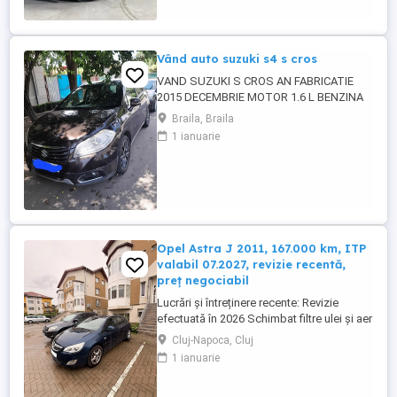
persoane fizice ...
Vând auto suzuki s4 s cros
VAND SUZUKI S CROS AN FABRICATIE
2015 DECEMBRIE MOTOR 1.6 L BENZINA
TACTIUNE INTEGRALA 4 MODURI DE
Braila, Braila
CONDUS UNIC PROPRIETAR CULOARE
1 ianuarie
MARO SEZORI FATA SPATE CAMERA
MANSALIER SENZORI PLOAIE LUMINI
XENON
Opel Astra J 2011, 167.000 km, ITP
valabil 07.2027, revizie recentă,
preț negociabil
Lucrări și întreținere recente: Revizie
efectuată în 2026 Schimbat filtre ulei și aer
Schimbat ulei: 6L GM 5W30 Schimbat
Cluj-Napoca, Cluj
compresor climă Schimbat furtun gaze
1 ianuarie
retur ulei Curățat filtru de particule DPF
Curățată baie ulei Distribuție schimbată cu