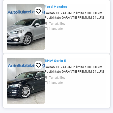
Ford Mondeo
GARANTIE 24 LUNI in limita a 30.000 km
Posibilitate GARANTIE PREMIUM 24 LUNI
in limita a 50.000 km Posibilitate finantare
Tunari, Ilfov
cu avans 0% pe o perioada de maxim 6 ani
1 ianuarie
Aprobare garantata credit pentru
persoane fizice (cu venituri obtinute
inclusiv in afara tarii), persoane juridice si
persoane fizice ...
BMW Seria 5
GARANTIE 24 LUNI in limita a 30.000 km
Posibilitate GARANTIE PREMIUM 24 LUNI
in limita a 50.000 km Posibilitate finantare
Tunari, Ilfov
cu avans 0% pe o perioada de maxim 6 ani
1 ianuarie
Aprobare garantata credit pentru
persoane fizice (cu venituri obtinute
inclusiv in afara tarii), persoane juridice si
persoane fizice ...