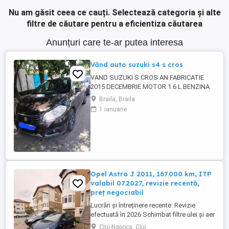
Nu am găsit ceea ce cauți.
Selectează categoria și alte
filtre de căutare pentru a eficientiza căutarea
Anunțuri care te-ar putea interesa
Vând auto suzuki s4 s cros
VAND SUZUKI S CROS AN FABRICATIE
2015 DECEMBRIE MOTOR 1.6 L BENZINA
TACTIUNE INTEGRALA 4 MODURI DE
Braila, Braila
CONDUS UNIC PROPRIETAR CULOARE
1 ianuarie
MARO SEZORI FATA SPATE CAMERA
MANSALIER SENZORI PLOAIE LUMINI
XENON
Opel Astra J 2011, 167.000 km, ITP
valabil 07.2027, revizie recentă,
preț negociabil
Lucrări și întreținere recente: Revizie
efectuată în 2026 Schimbat filtre ulei și aer
Schimbat ulei: 6L GM 5W30 Schimbat
Cluj-Napoca, Cluj