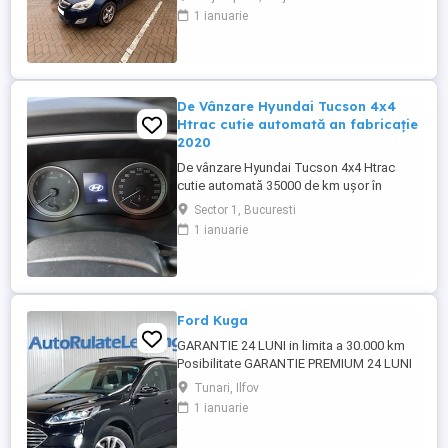
compresor climă Schimbat furtun gaze
1 ianuarie
retur ulei Curățat filtru de particule DPF
Curățată baie ulei Distribuție schimbată cu
accesorii la 150.000 km Detin facturi
pentru cele mentionate ...
De Vânzare Hyundai Tucson 4x4
Htrac cutie automată an fabricație
2020
De vânzare Hyundai Tucson 4x4 Htrac
cutie automată 35000 de km ușor în
creștere an fabricație 2020 ,anul trecut a
Sector 1, Bucuresti
ieșit din garanție, revizie efectuată la
1 ianuarie
30000 de km ,schimb ulei și filtre.Climă
automată,volan îmbrăcat în piele și
încălzit,scaune încălzite,4 geamuri
electrice, oglinzi electrice ,rabatabile ...
Ford Kuga
GARANTIE 24 LUNI in limita a 30.000 km
Posibilitate GARANTIE PREMIUM 24 LUNI
in limita a 50.000 km Posibilitate finantare
Tunari, Ilfov
cu avans 0% pe o perioada de maxim 6 ani
1 ianuarie
Aprobare garantata credit pentru
persoane fizice (cu venituri obtinute