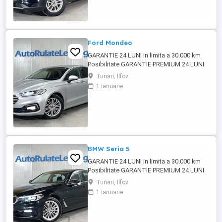
inclusiv in afara tarii), persoane juridice si
persoane fizice ...
Ford Mondeo
GARANTIE 24 LUNI in limita a 30.000 km
Posibilitate GARANTIE PREMIUM 24 LUNI
in limita a 50.000 km Posibilitate finantare
Tunari, Ilfov
cu avans 0% pe o perioada de maxim 6 ani
1 ianuarie
Aprobare garantata credit pentru
persoane fizice (cu venituri obtinute
inclusiv in afara tarii), persoane juridice si
persoane fizice ...
BMW Seria 5
GARANTIE 24 LUNI in limita a 30.000 km
Posibilitate GARANTIE PREMIUM 24 LUNI
in limita a 50.000 km Posibilitate finantare
Tunari, Ilfov
cu avans 0% pe o perioada de maxim 6 ani
1 ianuarie
Aprobare garantata credit pentru
persoane fizice (cu venituri obtinute
inclusiv in afara tarii), persoane juridice si