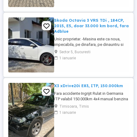
impecabil)Normă poluare: Euro 6
Descriere generalăVând ...
Skoda Octavia 3 VRS TDi , 184CP,
2015, E5, doar 33.000 km bord, fara
Adblue
Unic proprietar. -Masina este ca noua,
impecabila, pe dinafara, pe dinauntru si
tehnic. -Este ultra-intretinuta cu multa
Sector 5, Bucuresti
pasiune. -TOTUL este la zi. -Unitate media
1 ianuarie
"Bolero" cu Sistem de sunet "Canton" (9dif
+ subwoofer din fabrica). -Climatronic,
dual zone, inclusiv distributie pentru
scaunele din spate -Keyless. -Alarma ...
X3 xDrive20i E83, ITP, 150.000km
Fara accidente Ingrijit Rulat in Germania
ITP valabil 150.000km 4x4 manual benzina
150CP 1995 cm3 prima inmatriculare 10
Timisoara, Timis
2009 incalzire scaune fata tempomat
1 ianuarie
senzori parcare fata + spate comenzi pe
volan geamuri + oglinzi electrice faruri +
stopuri ceata roti complete vara roti
complete iarna