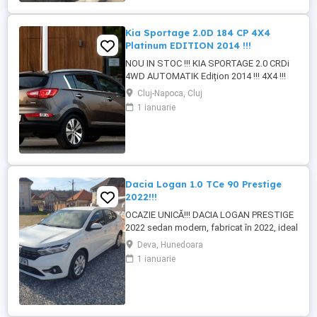
Kia Sportage 2.0D 184 CP 4X4
Platinum EDITION 2014 !!!
NOU IN STOC !!! KIA SPORTAGE 2.0 CRDi
4WD AUTOMATIK Edițion 2014 !!! 4X4 !!!
SUV Diesel, 1995 cm3, 184 CP, transmisie
Cluj-Napoca, Cluj
automată, tracțiune integrală 4WD. Import
1 ianuarie
Germania. Mașină bine întreținută, foarte
bine echipată, cu istoric clar și kilometri
reali: 189.000 km. G A R A N T I E R E V I Z I
E ...
Dacia Logan 1.0 TCe 90 Prestige
2022!!!
OCAZIE UNICĂ!!! DACIA LOGAN PRESTIGE
2022 sedan modern, fabricat în 2022, ideal
pentru familie sau navetă urbană. Mașină
Deva, Hunedoara
cu consum redus, dotată cu sisteme
1 ianuarie
avansate de siguranță și confort, pregătită
pentru un nou proprietar. Stare tehnică și
optică excelentă. Prima înmatriculare:
28.10.2022 Culoare: ...