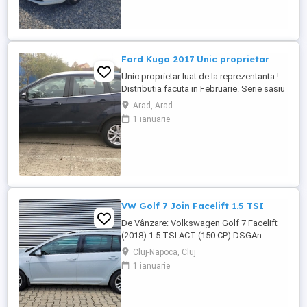
pentru un nou proprietar. Stare tehnică și
optică excelentă. Prima înmatriculare:
28.10.2022 Culoare: ...
Ford Kuga 2017 Unic proprietar
Unic proprietar luat de la reprezentanta !
Distributia facuta in Februarie. Serie sasiu
WF0AXXWPMAHC82078
Arad, Arad
1 ianuarie
VW Golf 7 Join Facelift 1.5 TSI
De Vânzare: Volkswagen Golf 7 Facelift
(2018) 1.5 TSI ACT (150 CP) DSGAn
fabricație: 2018 Rulaj: 192.000 km (reali,
Cluj-Napoca, Cluj
verificabili)Motorizare: 1.5 TSI ACT
1 ianuarie
(Benzină, 150 CP, tehnologie de
dezactivare a cilindrilor)Transmisie:
Automată DSG (schimbă