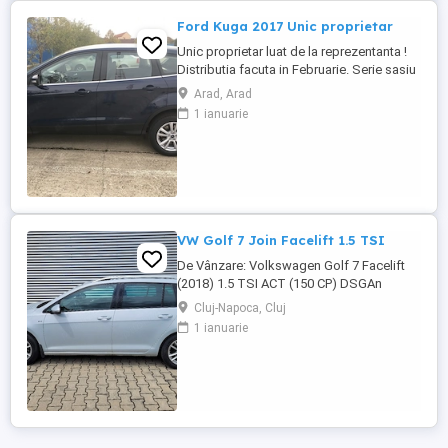
Ford Kuga 2017 Unic proprietar
Unic proprietar luat de la reprezentanta !
Distributia facuta in Februarie. Serie sasiu
WF0AXXWPMAHC82078
Arad, Arad
1 ianuarie
VW Golf 7 Join Facelift 1.5 TSI
De Vânzare: Volkswagen Golf 7 Facelift
(2018) 1.5 TSI ACT (150 CP) DSGAn
fabricație: 2018 Rulaj: 192.000 km (reali,
Cluj-Napoca, Cluj
verificabili)Motorizare: 1.5 TSI ACT
1 ianuarie
(Benzină, 150 CP, tehnologie de
dezactivare a cilindrilor)Transmisie:
Automată DSG (schimbă
impecabil)Normă poluare: Euro 6
Descriere generalăVând ...