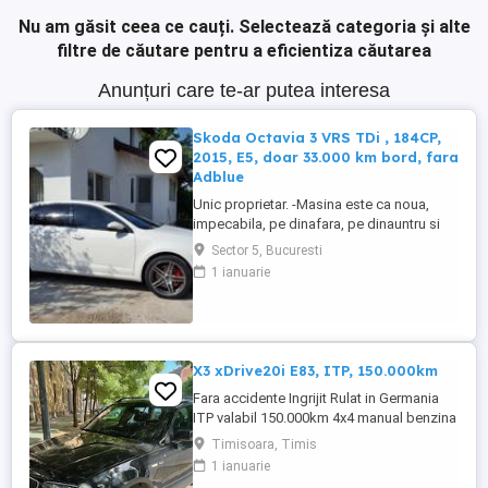
Nu am găsit ceea ce cauți.
Selectează categoria și alte
filtre de căutare pentru a eficientiza căutarea
Anunțuri care te-ar putea interesa
Skoda Octavia 3 VRS TDi , 184CP,
2015, E5, doar 33.000 km bord, fara
Adblue
Unic proprietar. -Masina este ca noua,
impecabila, pe dinafara, pe dinauntru si
tehnic. -Este ultra-intretinuta cu multa
Sector 5, Bucuresti
pasiune. -TOTUL este la zi. -Unitate media
1 ianuarie
"Bolero" cu Sistem de sunet "Canton" (9dif
+ subwoofer din fabrica). -Climatronic,
dual zone, inclusiv distributie pentru
scaunele din spate -Keyless. -Alarma ...
X3 xDrive20i E83, ITP, 150.000km
Fara accidente Ingrijit Rulat in Germania
ITP valabil 150.000km 4x4 manual benzina
150CP 1995 cm3 prima inmatriculare 10
Timisoara, Timis
2009 incalzire scaune fata tempomat
1 ianuarie
senzori parcare fata + spate comenzi pe