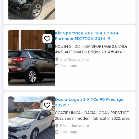
volan geamuri + oglinzi electrice faruri +
stopuri ceata roti complete vara roti
complete iarna
Kia Sportage 2.0D 184 CP 4X4
Platinum EDITION 2014 !!!
NOU IN STOC !!! KIA SPORTAGE 2.0 CRDi
4WD AUTOMATIK Edițion 2014 !!! 4X4 !!!
SUV Diesel, 1995 cm3, 184 CP, transmisie
Cluj-Napoca, Cluj
automată, tracțiune integrală 4WD. Import
1 ianuarie
Germania. Mașină bine întreținută, foarte
bine echipată, cu istoric clar și kilometri
reali: 189.000 km. G A R A N T I E R E V I Z I
E ...
Dacia Logan 1.0 TCe 90 Prestige
2022!!!
OCAZIE UNICĂ!!! DACIA LOGAN PRESTIGE
2022 sedan modern, fabricat în 2022, ideal
pentru familie sau navetă urbană. Mașină
Deva, Hunedoara
cu consum redus, dotată cu sisteme
1 ianuarie
avansate de siguranță și confort, pregătită