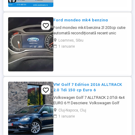
Ford mondeo mk4 benzina
Ford mondeo mk4 benzina 2l 203cp cutie
automată recondiționată recent unic
proprietar estetic 8 10 cu mici defecte
Loamnes, Sibiu
specifice vârstei cutia dotări toate
1 ianuarie
funcționale se oferă fiscal preț negociabil
pentru mai multe detalii la telefon sau
mesaj locația este Marghita județul Bihor
se oferă fiscal s-au ...
VW Golf 7 Edition 2016 ALLTRACK
2.0 Tdi 150 cp Euro 6
Volkswagen Golf 7 ALLTRACK 2.0Tdi 4x4
EURO 6 !!! Descriere: Volkswagen Golf
Alltrack 2016, o mașină care îmbină
Cluj-Napoca, Cluj
perfect performanța unui motor de 2.0 TDI
1 ianuarie
(150CP) cu eficiența și confortul premium.
Mașina se prezintă într-o stare estetică și
tehnică excelentă, beneficiind de o listă