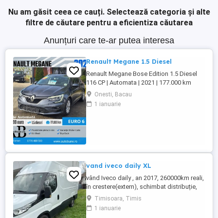
Nu am găsit ceea ce cauți.
Selectează categoria și alte
filtre de căutare pentru a eficientiza căutarea
Anunțuri care te-ar putea interesa
Renault Megane 1.5 Diesel
Renault Megane Bose Edition 1.5 Diesel
116 CP | Automata | 2021 | 177.000 km
Diesel | Break | Euro 6 | Pret: 12.999 Dotari
Onesti, Bacau
Premium Line: Dublu Climatronic +
1 ianuarie
navigatie mare Faruri LED Pure Vision +
lumini zi LED Camera marsarier + senzori
parcare fata-spate Pilot automat +
computer ...
vand iveco daily XL
vând Iveco daily , an 2017, 260000km reali,
în crestere(extern), schimbat distribuție,
ambreiaj,discuri frâna plăcuțe , revizie
Timisoara, Timis
completă ,stare f. bună ,140 Cp, climă
1 ianuarie
funcțională senzori parcare ,import