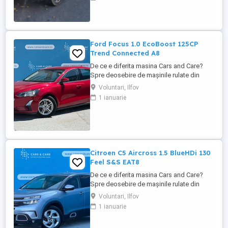
244 CP, Tracțiune integrală (4x4), Cutie
automată. - Stare actuală: Mașina prezintă
erori în bord și introduce presiune în
sistemul de răcire. - Diagnostic ...
Ford Focus 1.0 EcoBoost 125CP
Trend Connected A8
De ce e diferita masina Cars and Care?
Spre deosebire de mașinile rulate din
piața obișnuită, aceasta vine direct din
Voluntari, Ilfov
flota proprie a Business Lease — parte a
1 ianuarie
grupului internațional Autobinck, cu peste
10 ani de experiență în mobilitate. A fost
cumpărată nouă în România și a cunoscut
un singur proprietar: ...
Citroen C5 Aircross 1.5 BlueHDi 130
Feel S&S EAT8
De ce e diferita masina Cars and Care?
Spre deosebire de mașinile rulate din
piața obișnuită, aceasta vine direct din
Voluntari, Ilfov
flota proprie a Business Lease — parte a
1 ianuarie
grupului internațional Autobinck, cu peste
10 ani de experiență în mobilitate. A fost