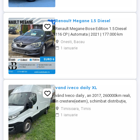
cumpărată nouă în România și a cunoscut
un singur proprietar: ...
Renault Megane 1.5 Diesel
Renault Megane Bose Edition 1.5 Diesel
116 CP | Automata | 2021 | 177.000 km
Diesel | Break | Euro 6 | Pret: 12.999 Dotari
Onesti, Bacau
Premium Line: Dublu Climatronic +
1 ianuarie
navigatie mare Faruri LED Pure Vision +
lumini zi LED Camera marsarier + senzori
parcare fata-spate Pilot automat +
computer ...
vand iveco daily XL
vând Iveco daily , an 2017, 260000km reali,
în crestere(extern), schimbat distribuție,
ambreiaj,discuri frâna plăcuțe , revizie
Timisoara, Timis
completă ,stare f. bună ,140 Cp, climă
1 ianuarie
funcțională senzori parcare ,import
Germania