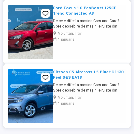
Ford Focus 1.0 EcoBoost 125CP
Trend Connected A8
De ce e diferita masina Cars and Care?
Spre deosebire de mașinile rulate din
piața obișnuită, aceasta vine direct din
Voluntari, Ilfov
flota proprie a Business Lease — parte a
1 ianuarie
grupului internațional Autobinck, cu peste
10 ani de experiență în mobilitate. A fost
cumpărată nouă în România și a cunoscut
un singur proprietar: ...
Citroen C5 Aircross 1.5 BlueHDi 130
Feel S&S EAT8
De ce e diferita masina Cars and Care?
Spre deosebire de mașinile rulate din
piața obișnuită, aceasta vine direct din
Voluntari, Ilfov
flota proprie a Business Lease — parte a
1 ianuarie
grupului internațional Autobinck, cu peste
10 ani de experiență în mobilitate. A fost
cumpărată nouă în România și a cunoscut
un singur proprietar: ...