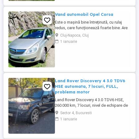
Vand automobil Opel Corsa
Este o mașină bine întreținută, cu rulaj
redus, care funcționează foarte bine. Are
anvelope pentru toate anotimpurile, roata
Cluj-Napoca, Cluj
de rezerva normala, ambreiaj nou .
1 ianuarie
Land Rover Discovery 4 3.0 TDV6
HSE automata, 7 locuri, FULL,
problema motor
Land Rover Discovery 4 3.0 TDV6 HSE,
260.000 km, 7 locuri, nivel de echipare de
top. DETALII MOTOR ȘI STAREA
Sector 4, Bucuresti
CURENTA: - Motor 3.0 TDV6 (2993 CC),
1 ianuarie
244 CP, Tracțiune integrală (4x4), Cutie
automată. - Stare actuală: Mașina prezintă
erori în bord și introduce presiune în
sistemul de răcire. - Diagnostic ...