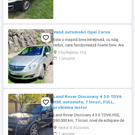
Germania
Vand automobil Opel Corsa
Este o mașină bine întreținută, cu rulaj
redus, care funcționează foarte bine. Are
anvelope pentru toate anotimpurile, roata
Cluj-Napoca, Cluj
de rezerva normala, ambreiaj nou .
1 ianuarie
Land Rover Discovery 4 3.0 TDV6
HSE automata, 7 locuri, FULL,
problema motor
Land Rover Discovery 4 3.0 TDV6 HSE,
260.000 km, 7 locuri, nivel de echipare de
top. DETALII MOTOR ȘI STAREA
Sector 4, Bucuresti
CURENTA: - Motor 3.0 TDV6 (2993 CC),
1 ianuarie