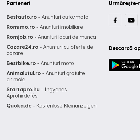
Parteneri
Urmărește-
Bestauto.ro
- Anunturi auto/moto
Romimo.ro
- Anunturi imobiliare
Romjob.ro
- Anunturi locuri de munca
Cazare24.ro
- Anunturi cu oferte de
Descarcă ap
cazare
Bestbike.ro
- Anunturi moto
Animalutul.ro
- Anunturi gratuite
animale
Startapro.hu
- Ingyenes
Apróhirdetés
Quoka.de
- Kostenlose Kleinanzeigen