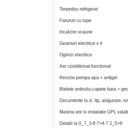
Torpedou refrigerat
Farururi cu lupe
Incalzire scaune
Geamuri electrice x 4
Oglinzi electrice
Aer conditionat functional
Revizie pompa apa + antigel
Bielete antiruliu,capete bara + g
Documente la zi. Itp, asigurare, ro
Masina are si instalatie GPL vala
Detalii la 0_7_3-8 7>4-7 2_5>9