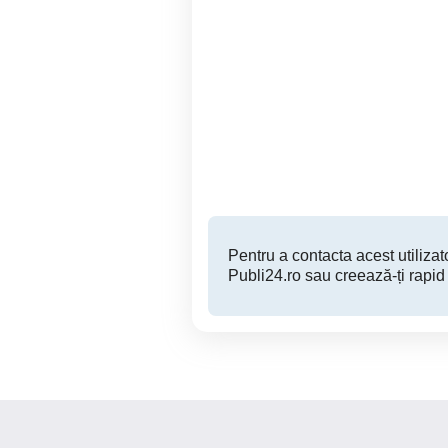
Kiaa Ceed 2008
Bacau
1,999 EUR
Pentru a contacta acest utilizato
Publi24.ro sau creează-ți rapid