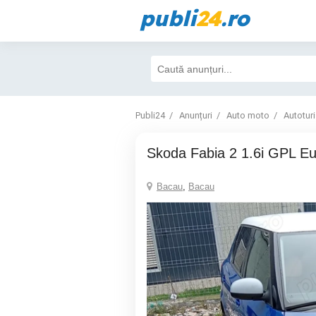
publi
24
.ro
Publi24
Anunțuri
Auto moto
Autotur
Skoda Fabia 2 1.6i GPL E
Bacau
,
Bacau