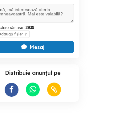
ctere rămase:
2939
daugă fișier
?
Mesaj
Distribuie anunțul pe