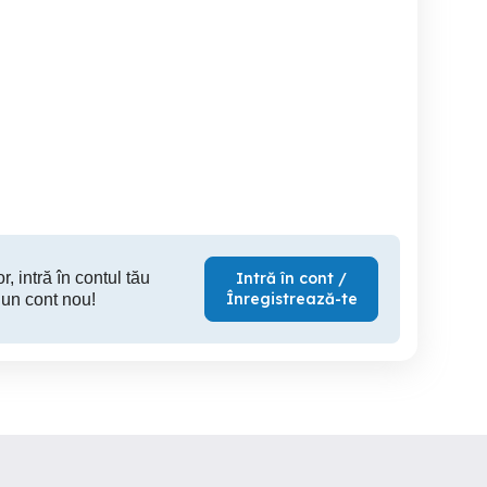
Ford Fiesta An 2009
Ford Focus 2010
Vand Dacia Logan 1.4
benz+GP
Bacau
Nicolae Balcescu
1,790 EUR
2,400 EUR
1,
r, intră în contul tău
Intră în cont /
Înregistrează-te
 un cont nou!