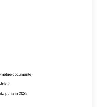
eometrie(documente)
vinieta
bila pâna in 2029