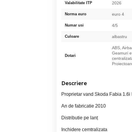
Valabilitate ITP
2026
Norma euro
euro 4
Numar usi
4/5
Culoare
albastru
ABS, Airba
Geamuri ele
Dotari
centralizat
Proiectoar
Descriere
Proprietar vand Skoda Fabia 1.6i
An de fabricatie 2010
Distributie pe lanț
Inchidere cemtralizata