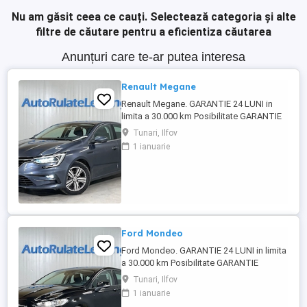
Nu am găsit ceea ce cauți.
Selectează categoria și alte
filtre de căutare pentru a eficientiza căutarea
Anunțuri care te-ar putea interesa
Renault Megane
Renault Megane. GARANTIE 24 LUNI in
limita a 30.000 km Posibilitate GARANTIE
PREMIUM 24 LUNI in limita a 50.000 km
Tunari, Ilfov
Raport verificare CEBIA disponibil
1 ianuarie
Posibilitate finantare cu avans 0% pe o
perioada de maxim 6 ani Aprobare
garantata credit pentru persoane fizice (cu
venituri obtinute inclusiv in ...
Ford Mondeo
Ford Mondeo. GARANTIE 24 LUNI in limita
a 30.000 km Posibilitate GARANTIE
PREMIUM 24 LUNI in limita a 50.000 km
Tunari, Ilfov
Raport verificare CEBIA disponibil
1 ianuarie
Posibilitate finantare cu avans 0% pe o