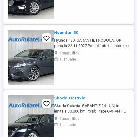
perioada de maxim 6 ani Aprobare
garantata credit pentru persoane fizice (cu
venituri obtinute inclusiv in afara ...
Hyundai i30
Hyundai i30. GARANTIE PRODUCATOR
pana la 22.11.2027 Posibilitate finantare cu
avans 0% pe o perioada de maxim 6 ani
Tunari, Ilfov
Aprobare garantata credit pentru
1 ianuarie
persoane fizice (cu venituri obtinute
inclusiv in afara tarii), persoane juridice si
persoane fizice autorizate Oferta
indicativa leasing persoane juridice ...
Skoda Octavia
Skoda Octavia. GARANTIE 24 LUNI in
limita a 30.000 km Posibilitate GARANTIE
PREMIUM 24 LUNI in limita a 50.000 km
Tunari, Ilfov
Posibilitate finantare cu avans 0% pe o
1 ianuarie
perioada de maxim 6 ani Aprobare
garantata credit pentru persoane fizice (cu