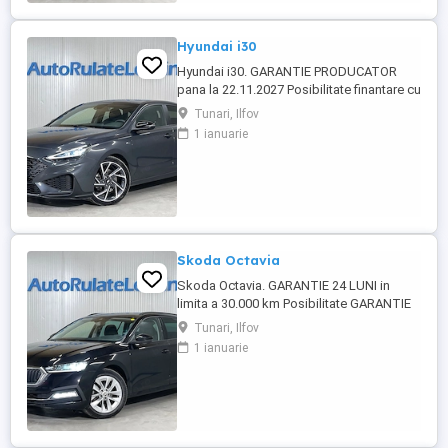
Hyundai i30
Hyundai i30. GARANTIE PRODUCATOR
pana la 22.11.2027 Posibilitate finantare cu
avans 0% pe o perioada de maxim 6 ani
Tunari, Ilfov
Aprobare garantata credit pentru
1 ianuarie
persoane fizice (cu venituri obtinute
inclusiv in afara tarii), persoane juridice si
persoane fizice autorizate Oferta
indicativa leasing persoane juridice ...
Skoda Octavia
Skoda Octavia. GARANTIE 24 LUNI in
limita a 30.000 km Posibilitate GARANTIE
PREMIUM 24 LUNI in limita a 50.000 km
Tunari, Ilfov
Posibilitate finantare cu avans 0% pe o
1 ianuarie
perioada de maxim 6 ani Aprobare
garantata credit pentru persoane fizice (cu
venituri obtinute inclusiv in afara tarii),
persoane juridice si persoane ...