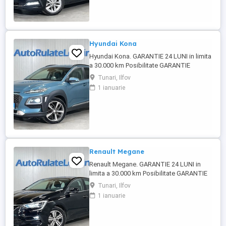
venituri obtinute inclusiv in afara tarii),
persoane juridice si persoane ...
Hyundai Kona
Hyundai Kona. GARANTIE 24 LUNI in limita
a 30.000 km Posibilitate GARANTIE
PREMIUM 24 LUNI in limita a 50.000 km
Tunari, Ilfov
Factura se va emite in lei la cursul de
1 ianuarie
vanzare euro al Bancii Transilvania din
data efectuarii platii Servicii oferite la
cerere: Revizie completa (schimb ulei filtre
motor si cutie ...
Renault Megane
Renault Megane. GARANTIE 24 LUNI in
limita a 30.000 km Posibilitate GARANTIE
PREMIUM 24 LUNI in limita a 50.000 km
Tunari, Ilfov
Raport verificare CEBIA disponibil
1 ianuarie
Posibilitate finantare cu avans 0% pe o
perioada de maxim 6 ani Aprobare
garantata credit pentru persoane fizice (cu