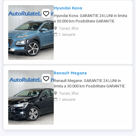
Hyundai Kona
Hyundai Kona. GARANTIE 24 LUNI in limita
a 30.000 km Posibilitate GARANTIE
PREMIUM 24 LUNI in limita a 50.000 km
Tunari, Ilfov
Factura se va emite in lei la cursul de
1 ianuarie
vanzare euro al Bancii Transilvania din
data efectuarii platii Servicii oferite la
cerere: Revizie completa (schimb ulei filtre
motor si cutie ...
Renault Megane
Renault Megane. GARANTIE 24 LUNI in
limita a 30.000 km Posibilitate GARANTIE
PREMIUM 24 LUNI in limita a 50.000 km
Tunari, Ilfov
Raport verificare CEBIA disponibil
1 ianuarie
Posibilitate finantare cu avans 0% pe o
perioada de maxim 6 ani Aprobare
garantata credit pentru persoane fizice (cu
venituri obtinute inclusiv in ...