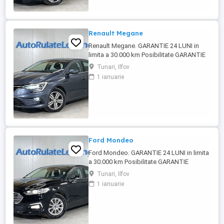
venituri obtinute inclusiv in ...
Renault Megane
Renault Megane. GARANTIE 24 LUNI in
limita a 30.000 km Posibilitate GARANTIE
PREMIUM 24 LUNI in limita a 50.000 km
Tunari, Ilfov
Raport verificare CEBIA disponibil
1 ianuarie
Posibilitate finantare cu avans 0% pe o
perioada de maxim 6 ani Aprobare
garantata credit pentru persoane fizice (cu
venituri obtinute inclusiv in ...
Ford Mondeo
Ford Mondeo. GARANTIE 24 LUNI in limita
a 30.000 km Posibilitate GARANTIE
PREMIUM 24 LUNI in limita a 50.000 km
Tunari, Ilfov
Raport verificare CEBIA disponibil
1 ianuarie
Posibilitate finantare cu avans 0% pe o
perioada de maxim 6 ani Aprobare
garantata credit pentru persoane fizice (cu
venituri obtinute inclusiv in afara ...