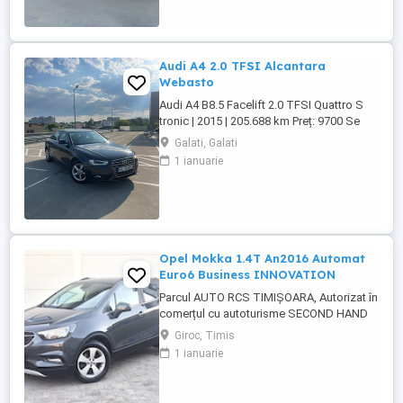
Transilvania din data efectuarii platii -
FISCAL -GARANTIE -Toate actele in
vederea ...
Audi A4 2.0 TFSI Alcantara
Webasto
Audi A4 B8.5 Facelift 2.0 TFSI Quattro S
tronic | 2015 | 205.688 km Preț: 9700 Se
vinde Audi A4 B8.5 Facelift, an fabricație
Galati, Galati
2015, motor 2.0 TFSI benzină, cutie
1 ianuarie
automată S tronic și tracțiune Quattro.
Mașina este într-o stare foarte bună,
întreținută și gata de drum. Date tehnice: *
An fabricație: ...
Opel Mokka 1.4T An2016 Automat
Euro6 Business INNOVATION
Parcul AUTO RCS TIMIȘOARA, Autorizat în
comerțul cu autoturisme SECOND HAND
IMPORT, - LIVRARE GRATUITA LA
Giroc, Timis
DOMICILIUL CLIENTULUI -VĂ OFERIM PE
1 ianuarie
LOC : -Factura se va emite in lei la cursul
de vanzare euro al Bancii Transilvania din
data efectuarii platii -FISCAL -GARANTIE -