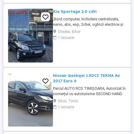
in functie de oferta. Detalii Mini Cooper S:
- Motor ...
Kia Sportage 2.0 cdti
,Bord computer, închidere centralizata,
servo, abs, esp, 2chei, oglinzi electrice și
încălzite, senzori de lumina, parbriz fata
Oradea, Bihor
incalzit, geamuri electrice, comenzi volan,
1 ianuarie
jante de aluminiu, carlig pentru remorca,
8x airbag, cotiera fata și spate, pilot
automat,proiectoare de ceata, radio cd,
volan și ...
Nissan Qashqai 1.5DCI TEKNA An
2017 Euro 6
Parcul AUTO RCS TIMIȘOARA, Autorizat în
comerțul cu autoturisme SECOND HAND
IMPORT, - LIVRARE GRATUITA LA
Giroc, Timis
DOMICILIUL CLIENTULUI(200KM) -VĂ
1 ianuarie
OFERIM PE LOC : -Factura se va emite in lei
la cursul de vanzare euro al Bancii
Transilvania din data efectuarii platii -
FISCAL -GARANTIE -Toate actele in
vederea ...