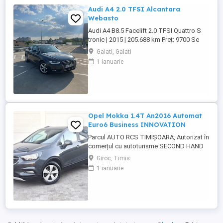
Audi A4 2.0 TFSI Alcantara
Webasto
Audi A4 B8.5 Facelift 2.0 TFSI Quattro S
tronic | 2015 | 205.688 km Preț: 9700 Se
vinde Audi A4 B8.5 Facelift, an fabricație
Galati, Galati
2015, motor 2.0 TFSI benzină, cutie
1 ianuarie
automată S tronic și tracțiune Quattro.
Mașina este într-o stare foarte bună,
întreținută și gata de drum. Date tehnice: *
An fabricație: ...
Opel Mokka 1.4T An2016 Automat
Euro6 Business INNOVATION
Parcul AUTO RCS TIMIȘOARA, Autorizat în
comerțul cu autoturisme SECOND HAND
IMPORT, - LIVRARE GRATUITA LA
Giroc, Timis
DOMICILIUL CLIENTULUI -VĂ OFERIM PE
1 ianuarie
LOC : -Factura se va emite in lei la cursul
de vanzare euro al Bancii Transilvania din
data efectuarii platii -FISCAL -GARANTIE -
Toate actele in vederea înmatriculării ...