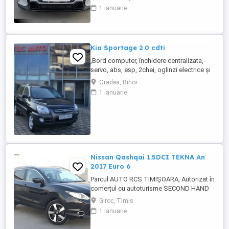
limite rezonabile. Accept SCHIMB cu pick-
1 ianuarie
up - Ford Ranger, Toyota Hilux, Mitsubishi
L200, VW Amarok sau similar, cu diferenta
in functie de oferta. Detalii Mini Cooper S:
- Motor ...
Kia Sportage 2.0 cdti
,Bord computer, închidere centralizata,
servo, abs, esp, 2chei, oglinzi electrice și
încălzite, senzori de lumina, parbriz fata
Oradea, Bihor
incalzit, geamuri electrice, comenzi volan,
1 ianuarie
jante de aluminiu, carlig pentru remorca,
8x airbag, cotiera fata și spate, pilot
automat,proiectoare de ceata, radio cd,
volan și ...
Nissan Qashqai 1.5DCI TEKNA An
2017 Euro 6
Parcul AUTO RCS TIMIȘOARA, Autorizat în
comerțul cu autoturisme SECOND HAND
IMPORT, - LIVRARE GRATUITA LA
Giroc, Timis
DOMICILIUL CLIENTULUI(200KM) -VĂ
1 ianuarie
OFERIM PE LOC : -Factura se va emite in lei
la cursul de vanzare euro al Bancii