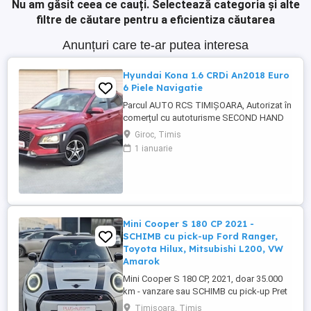
Nu am găsit ceea ce cauți.
Selectează categoria și alte
filtre de căutare pentru a eficientiza căutarea
Anunțuri care te-ar putea interesa
Hyundai Kona 1.6 CRDi An2018 Euro
6 Piele Navigatie
Parcul AUTO RCS TIMIȘOARA, Autorizat în
comerțul cu autoturisme SECOND HAND
IMPORT, - LIVRARE GRATUITĂ LA
Giroc, Timis
DOMICILIUL CLIENTULUI (200KM) -
1 ianuarie
Factura se va emite în lei la cursul de
vânzare euro al Bancii Transilvania din
ziua plății -FISCAL -GARANȚIE !!! -Toate
actele pentru înmatriculare definitivă în ...
Mini Cooper S 180 CP 2021 -
SCHIMB cu pick-up Ford Ranger,
Toyota Hilux, Mitsubishi L200, VW
Amarok
Mini Cooper S 180 CP, 2021, doar 35.000
km - vanzare sau SCHIMB cu pick-up Pret
evaluare: 20.000 EUR + TVA - negociabil in
Timisoara, Timis