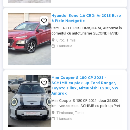
Toate actele in vederea înmatriculării ...
Hyundai Kona 1.6 CRDi An2018 Euro
6 Piele Navigatie
Parcul AUTO RCS TIMIȘOARA, Autorizat în
comerțul cu autoturisme SECOND HAND
IMPORT, - LIVRARE GRATUITĂ LA
Giroc, Timis
DOMICILIUL CLIENTULUI (200KM) -
1 ianuarie
Factura se va emite în lei la cursul de
vânzare euro al Bancii Transilvania din
ziua plății -FISCAL -GARANȚIE !!! -Toate
actele pentru înmatriculare definitivă în ...
Mini Cooper S 180 CP 2021 -
SCHIMB cu pick-up Ford Ranger,
Toyota Hilux, Mitsubishi L200, VW
Amarok
Mini Cooper S 180 CP, 2021, doar 35.000
km - vanzare sau SCHIMB cu pick-up Pret
evaluare: 20.000 EUR + TVA - negociabil in
Timisoara, Timis
limite rezonabile. Accept SCHIMB cu pick-
1 ianuarie
up - Ford Ranger, Toyota Hilux, Mitsubishi
L200, VW Amarok sau similar, cu diferenta